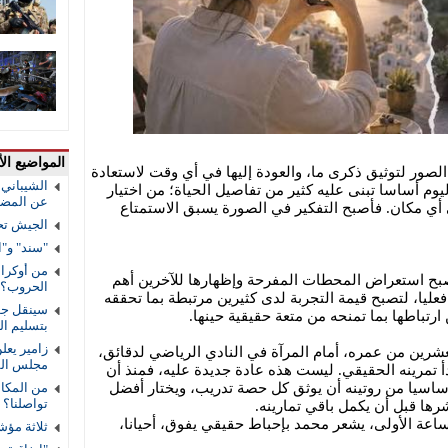
المواضيع الأ
لصور لتوثيق ذكرى ما، والعودة إليها في أي وقت لاستعادة
الشيباني:
 أساسا تبنى عليه كثير من تفاصيل الحياة؛ من اختيار
عن المضي 
أي مكان. فأصبح التفكير في الصورة يسبق الاستمتاع
الجيش تح
"سند" و"ا
من أوكراني
صبح استعراض المحطات المفرحة وإظهارها للآخرين أهم
الحروب؟
عليا، لتصبح قيمة التجربة لدى كثيرين مرتبطة بما تحققه
سينقل جوا
رتباطها بما تمنحه من متعة حقيقية حينها.
بتسليم ا
زامير يعل
ين من عمره، أمام المرآة في النادي الرياضي لدقائق،
مجلس الس
أ تمرينه الحقيقي. ليست هذه عادة جديدة عليه، فمنذ أن
أساسيا من روتينه أن يوثق كل حصة تدريب، ويختار أفضل
من المكال
تواصلنا؟
رها قبل أن يكمل باقي تمارينه.
الساعة الأولى، يشعر محمد بإحباط حقيقي يفوق، أحيانا،
ثلاثة مؤش