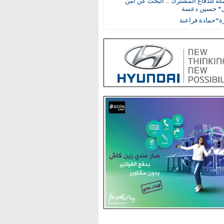
مكة للدفاع المشترك".. البحث عن أمن
ل* حسين دعسة
ة*حمادة فراعنة