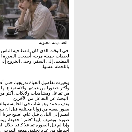
الغد-ديمة محبوبة
في الوقت الذي كان يلتقط فيه الناس ا
لحظات جميلة مرت، أصبحت الصورة اليوم
المطعم، إلى السفر، وحتى الخروج إلى 
باللحظة نفسها.
وتغيرت تفاصيل الحياة تدريجيا، حتى أ
وأكثر حضورا من عيشها والاستمتاع بها ف
من تفاعل ومشاهدات ولايكات، أكثر من ا
البحث عن التفاعل من الآخرين
يقف محمد وهو شاب في الخامسة والعشر
يصور نفسه من زوايا مختلفة قبل أن يبد
انضم إلى النادي قبل عام، أصبح جزءا 
صورة، ويضيف إليها "فلترا" خفيفا، وينش
وإذا لم تنل الصورة تفاعلا كافيا خلال 
إحباطه من عدم تحقيق هدفه التدريبي.