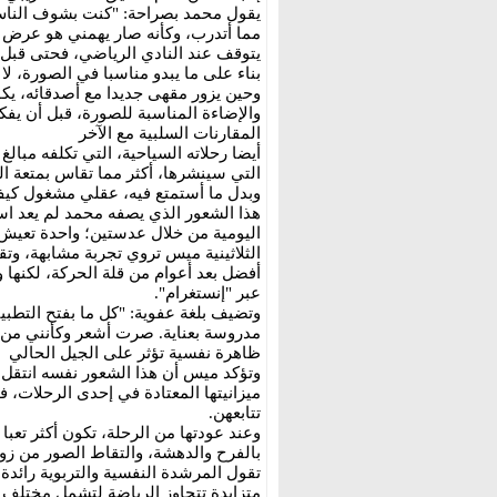
يقول محمد بصراحة: "كنت بشوف الناس 
مما أتدرب، وكأنه صار يهمني هو عرض ه
يتوقف عند النادي الرياضي، فحتى قبل 
بناء على ما يبدو مناسبا في الصورة، لا
وحين يزور مقهى جديدا مع أصدقائه، يكون
والإضاءة المناسبة للصورة، قبل أن يفك
المقارنات السلبية مع الآخر
أيضا رحلاته السياحية، التي تكلفه مبا
التي سينشرها، أكثر مما تقاس بمتعة ا
وبدل ما أستمتع فيه، عقلي مشغول كيف
هذا الشعور الذي يصفه محمد لم يعد است
اليومية من خلال عدستين؛ واحدة تعيش 
الثلاثينية ميس تروي تجربة مشابهة، وت
أفضل بعد أعوام من قلة الحركة، لكنها 
عبر "إنستغرام".
وتضيف بلغة عفوية: "كل ما بفتح التطبي
مدروسة بعناية. صرت أشعر وكأنني من ع
ظاهرة نفسية تؤثر على الجيل الحالي
وتؤكد ميس أن هذا الشعور نفسه انتقل إ
ميزانيتها المعتادة في إحدى الرحلات، ف
تتابعهن.
وعند عودتها من الرحلة، تكون أكثر تعبا
بالفرح والدهشة، والتقاط الصور من زواي
تقول المرشدة النفسية والتربوية رائد
متزايدة تتجاوز الرياضة لتشمل مختلف 