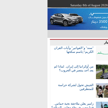
Saturday 8th of August 2026
ار
"سند" و"الفواتير" وآيات القران
الكريم! |باسم سكجها
من أوكرانيا إلى إيران.. لماذا لم
يعد أحد ينتصر في الحروب؟
الجيش تحول لشركة حراسة
للمتطرفين
زامير يعلن ملاحقة نخبة حماس..
فما مصير خريطة مجلس السلام؟