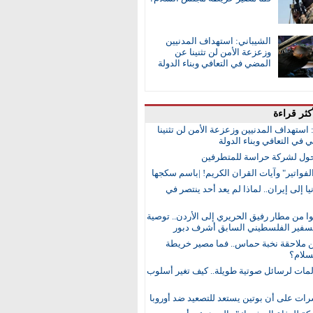
الشيباني: استهداف المدنيين
وزعزعة الأمن لن تثنينا عن
المضي في التعافي وبناء الدولة
كثر قراءة
 استهداف المدنيين وزعزعة الأمن لن تثنينا
في التعافي وبناء الدولة
ول لشركة حراسة للمتطرفين
لفواتير" وآيات القران الكريم! |باسم سكجها
ا إلى إيران.. لماذا لم يعد أحد ينتصر في
 من مطار رفيق الحريري إلى الأردن.. توصية
لسفير الفلسطيني السابق أشرف دبور
ن ملاحقة نخبة حماس.. فما مصير خريطة
لام؟
مات لرسائل صوتية طويلة.. كيف تغير أسلوب
رات على أن بوتين يستعد للتصعيد ضد أوروبا