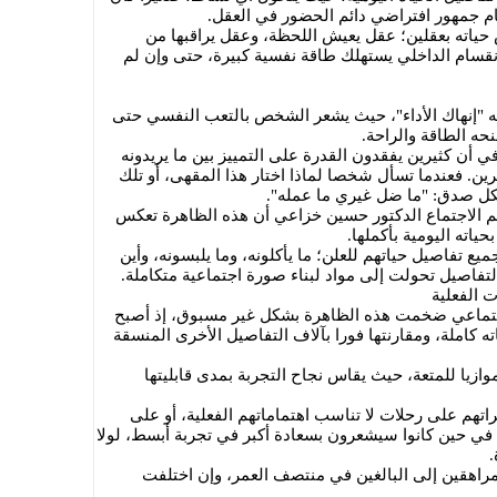
ام جمهور افتراضي دائم الحضور في العقل.
 حياته بعقلين؛ عقل يعيش اللحظة، وعقل يراقبها من
لانقسام الداخلي يستهلك طاقة نفسية كبيرة، حتى وإن لم
ه "إنهاك الأداء"، حيث يشعر الشخص بالتعب النفسي حتى
ه الطاقة والراحة.
ي أن كثيرين يفقدون القدرة على التمييز بين ما يريدونه
خرين. فعندما تسأل شخصا لماذا اختار هذا المقهى، أو تلك
بكل صدق: "ما ضل غيري ما عمله".
م الاجتماع الدكتور حسين خزاعي أن هذه الظاهرة تعكس
ياته اليومية بأكملها.
 تفاصيل حياتهم للعلن؛ ما يأكلونه، وما يلبسونه، وأين
فاصيل تحولت إلى مواد لبناء صورة اجتماعية متكاملة.
 الفعلية
تماعي ضخمت هذه الظاهرة بشكل غير مسبوق، إذ أصبح
كاملة، ومقارنتها فورا بآلاف التفاصيل الأخرى المنسقة
ازيا للمتعة، حيث يقاس نجاح التجربة بمدى قابليتها
م على رحلات لا تناسب اهتماماتهم الفعلية، أو على
 في حين كانوا سيشعرون بسعادة أكبر في تجربة أبسط، لولا
مراهقين إلى البالغين في منتصف العمر، وإن اختلفت