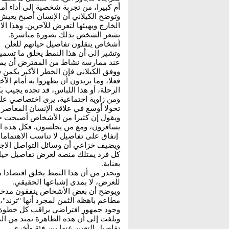
أم كبيرا، من تجربة شخصية إلى أداء أم
وتوضح الكيلاني أن الإنسان أصبح يعيش
الخارج ويهيئها لتعرض للآخرين. وهذا ا
يشعر الشخص بذلك بصورة مباشرة.
أشخاص ينقلون تفاصيل حياتهم للعلن
وتشير إلى أن هذا النمط يخلق ما تسمي
عند ممارسة نشاط من المفترض أن يمنح
ووفق الكيلاني فإن الخطر الأكبر يكمن ف
فعلا، وما يريدون أن يظهروا به أمام الآ
الرحلة، أو هذا اللباس، قد تجده يجيب 
ومن زاوية اجتماعية، يرى اختصاصي عل
تحولا أوسع في علاقة الإنسان المعاصر بح
ويقول إن كثيرا من الأشخاص أصبحت جميع
يسافرون، ومع من يجلسون. فكل هذه الت
إنفاق على تفاصيل لا تناسب الاهتمامات
ويضيف خزاعي أن وسائل التواصل الاج
كل فرد يمتلك منصة لعرض تفاصيل حياته 
بعناية.
ويحذر من أن هذا النمط يخلق اقتصادا مو
للعرض، لا بمدى إشباعها الحقيقي.
ويوضح أن بعض الأشخاص ينفقون مدخراته
مطاعم باهظة الثمن لمجرد أنها "ترند"،
وجود جمهور افتراضي يراقب كل خطوة.
ويلفت إلى أن هذه الظاهرة تمتد من ال
تفاصيل التعبير عنها بين فئة وأخرى.