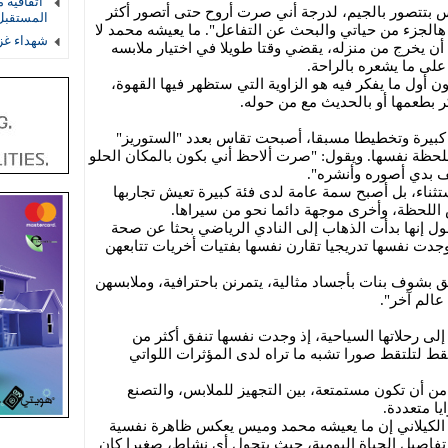
"اتفاقية 
بتتصور بالجيم، لدرجة أني صرت أروح حتى أتصور أكثر
المستقب
الجزء من حياتي والبحث عن التفاعل". ما يعيشه محمد لا
شهداء غز
أن يخرج من منزله، يقضي وقتا طويلا في اختيار ملابسه
 على ما يشعره بالراحة.
 أول ما يفكر فيه هو الزاوية التي ستظهر فيها القهوة،
ر بطعمها أو بالحديث مع من حوله.
لغ كبيرة وتخطيطا مسبقا، أصبحت تقاس بعدد "الستوريز"
للحظة نفسها. ويقول: "صرت ألاحظ أني بكون بالمكان الحلو
 بدي أصوره وأنشره".
ثناء، بل أصبح سمة عامة لدى فئة كبيرة تعيش تجاربها
اللحظة، وأخرى موجهة دائما نحو من سيراها.
قول إنها بدأت الذهاب إلى النادي الرياضي بحثا عن صحة
وجدت نفسها تدريجيا تقارن نفسها بفتيات أخريات تتابعهن
ق بشوف بنات بأجساد مثالية، يتمرنن باحترافية، وملابسهن
الم آخر".
لى رحلاتها السياحية، إذ وجدت نفسها تنفق أكثر من
قط لتلتقط صورا تشبه ما تراه لدى المؤثرات اللواتي
 من أن تكون مستمتعة، بين التجهيز للملابس، والتصنع
ا متعددة.
ة الكيلاني إن ما يعيشه محمد وميس يعكس ظاهرة نفسية
تفاصيل الحياة اليومية، حيث يتحول أي نشاط، صغيرا كان