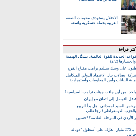
الاحتلال يستهدف مخيمات الضفة
الغربية بحملة عسكرية واسعة
كثر قراءة
واعد الجديدة للقوة العالمية: تشكُّل الهيمنة
انحسارها (2/2)
طيون على وشك تسليم ترامب مفتاح الفرج
ركة اتصالات تنال الاعتماد الدولي المتكامل
اية البيانات وأمن المعلومات واستمرارية
واحد.. من أين جاءت جينات ترامب السياسية؟
ضل التوصل إلى اتفاق مع إيران
رحمن السيد لممداني.. هل بدأ الربيع
بالحزب الديمقراطي؟ رجا طلب
ر الأردن في المرحلة القادمة؟*حسين
15 سفينة بـ 275 مليار.. تعرّف على أسطول "دونالد
حربي