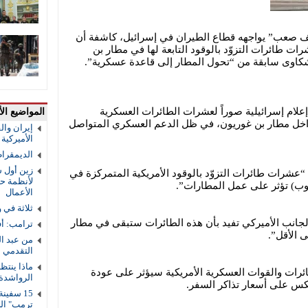
صيف صعب” يواجهه قطاع الطيران في إسرائيل، كاشفة أن
ات طائرات التزوّد بالوقود التابعة لها في مطار بن
 شكاوى سابقة من “تحول المطار إلى قاعدة عسكرية”.
إعلام إسرائيلية صوراً لعشرات الطائرات العسكرية
المواضيع الأ
د، داخل مطار بن غوريون، في ظل الدعم العسكري المتواصل
إيران والق
الأميركية و
الديمقرا
زين أول ش
ة الخاصة إن “عشرات طائرات التزوّد بالوقود الأمريكية المتمركزة في
لأنظمة حم
ب) تؤثر على عمل المطارات”.
الأعمال
ثلاثة في 
جانب الأميركي تفيد بأن هذه الطائرات ستبقى في مطار
ترامب: أف
 الأقل”.
من عبد ال
التقدمي 
ماذا ينتظ
ئرات والقوات العسكرية الأمريكية سيؤثر على عودة
الرواشدة
كس على أسعار تذاكر السفر.
ترمب" ال