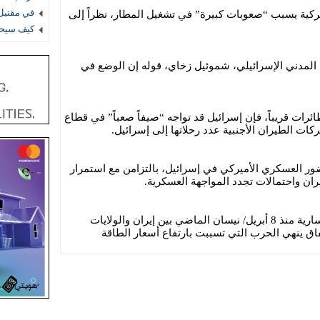
في مقتبل 
يركية يسبب “صعوبات كبيرة” في تشغيل المطار، نظراً إلى
كيف سيحس
المدني الإسرائيلي، شموئيل زخاي، قوله إن الوضع في
رات قريباً، فإن إسرائيل قد تواجه “صيفاً صعباً” في قطاع
ات الطيران الأجنبية عدد رحلاتها إلى إسرائيل.
ر العسكري الأميركي في إسرائيل، بالتزامن مع استمرار
ران واحتمالات تجدد المواجهة العسكرية.
كما تتزايد المخاوف من انهيار الهدنة السارية منذ 8 أبريل/ نيسان الماضي بين إيران والولايات
ق ينهي الحرب التي تسببت بارتفاع أسعار الطاقة