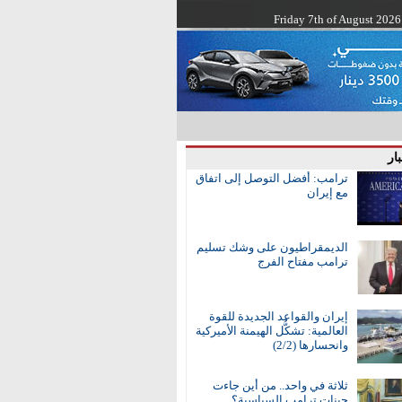
Friday 7th of August 2026
ار
ترامب: أفضل التوصل إلى اتفاق
مع إيران
الديمقراطيون على وشك تسليم
ترامب مفتاح الفرج
إيران والقواعد الجديدة للقوة
العالمية: تشكُّل الهيمنة الأميركية
وانحسارها (2/2)
ثلاثة في واحد.. من أين جاءت
جينات ترامب السياسية؟