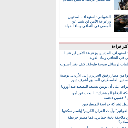
الشيباني: استهداف المدنيين
وزعزعة الأمن لن تثنينا عن
المضي في التعافي وبناء الدولة
كثر قراءة
 استهداف المدنيين وزعزعة الأمن لن تثنينا
في التعافي وبناء الدولة
مات لرسائل صوتية طويلة.. كيف تغير أسلوب
 من مطار رفيق الحريري إلى الأردن.. توصية
لسفير الفلسطيني السابق أشرف دبور
رات على أن بوتين يستعد للتصعيد ضد أوروبا
مكة للدفاع المشترك".. البحث عن أمن
ل* حسين دعسة
ول لشركة حراسة للمتطرفين
لفواتير" وآيات القران الكريم! |باسم سكجها
ن ملاحقة نخبة حماس.. فما مصير خريطة
لام؟