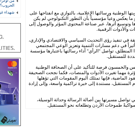
من أوكراني
الحروب؟
شهداء غز
 الوطنية ورسالتها الإعلامية، بالتوازي مع انفتاحها على
ما يعكس وعياً مؤسسياً بأن التطور التكنولوجي لم يكن
يزها وتوسيع أثرها، عبر صناعة المحتوى المؤثر والوصول إلى
ت والأدوات الرقمية.
ة في تنفيذ رؤى التحديث السياسي والاقتصادي والإداري،
أثيراً في دعم مسارات التنمية وتعزيز الوعي المجتمعي
ا المنطلق، تواصل "الرأي" أداء رسالتها باعتبارها مؤسسة
تجددة للمستقبل.
س والخمسون فرصة للتأكيد على أن الصحافة الوطنية
ثرة مهما تغيرت الأدوات والمنصات، فكما نجحت الصحيفة
عقود الماضية، فإنها تمتلك اليوم المقومات التي تؤهلها
 المستقبل، مستندة إلى خبرة تراكمية واسعة، وإلى إرادة
وهي تواصل مسيرتها بين أصالة الرسالة وحداثة الوسيلة،
مواكبةً طموحات الأردن وتطلعاته نحو المستقبل.