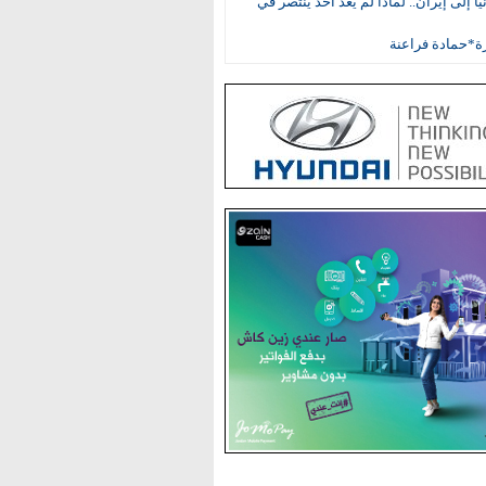
ا إلى إيران.. لماذا لم يعد أحد ينتصر في
ة*حمادة فراعنة