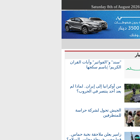
Saturday 8th of August 2026
ار
"سند" و"الفواتير" وآيات القران
الكريم! |باسم سكجها
من أوكرانيا إلى إيران.. لماذا لم
يعد أحد ينتصر في الحروب؟
الجيش تحول لشركة حراسة
للمتطرفين
زامير يعلن ملاحقة نخبة حماس..
فما مصير خريطة مجلس السلام؟