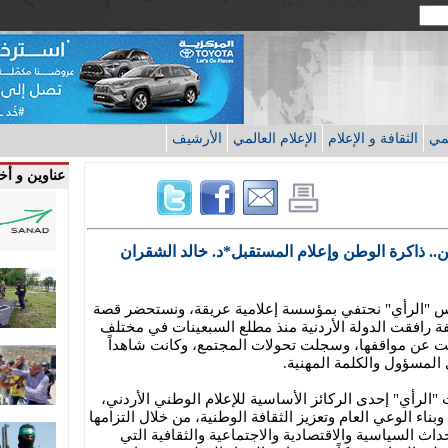
قمي
الثقافة و الإعلام
الإعلام العالمي
الأرشيف
عناوين و أخب
. ذاكرة الوطن وإعلام المستقبل*د. خالد الشقران
 "الرأي" نحتفي بمؤسسة إعلامية عريقة، ونستحضر قصة
افقت الدولة الأردنية منذ مطلع السبعينات في مختلف
ت عن مواقفها، وسجلت تحولات المجتمع، وكانت شاهداً
 المسؤول والكلمة المهنية.
رأي" إحدى الركائز الأساسية للإعلام الوطني الأردني،
اء الوعي العام وتعزيز الثقافة الوطنية، من خلال التزامها
داث السياسية والاقتصادية والاجتماعية والثقافية التي