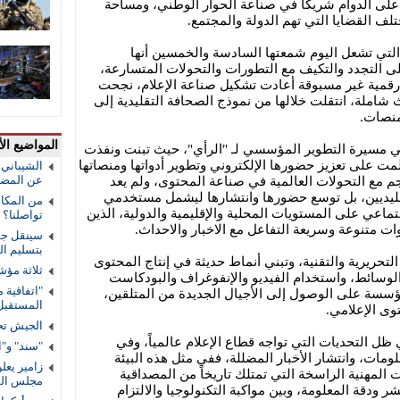
على الدوام شريكاً في صناعة الحوار الوطني، ومساحة
لف القضايا التي تهم الدولة والمجتمع.
 التي تشعل اليوم شمعتها السادسة والخمسين أنها
لى التجدد والتكيف مع التطورات والتحولات المتسارعة،
رقمية غير مسبوقة أعادت تشكيل صناعة الإعلام، نجحت
ملة، انتقلت خلالها من نموذج الصحافة التقليدية إلى
منصات.
المواضيع الأ
ي مسيرة التطوير المؤسسي لـ "الرأي"، حيث تبنت ونفذت
مت على تعزيز حضورها الإلكتروني وتطوير أدواتها ومنصاتها
الشيباني:
عن المضي 
سجم مع التحولات العالمية في صناعة المحتوى، ولم يعد
قليديين، بل توسع حضورها وانتشارها ليشمل مستخدمي
من المكال
ماعي على المستويات المحلية والإقليمية والدولية، الذين
تواصلنا؟
وات متنوعة وسريعة التفاعل مع الاخبار والاحداث.
سينقل جوا
بتسليم ا
تحريرية والتقنية، وتبني أنماط حديثة في إنتاج المحتوى
ثلاثة مؤش
لوسائط، واستخدام الفيديو والإنفوغراف والبودكاست
"اتفاقية 
مؤسسة على الوصول إلى الأجيال الجديدة من المتلقين،
المستقب
وى الإعلامي.
الجيش تح
ل التحديات التي تواجه قطاع الإعلام عالمياً، وفي
"سند" و"ا
ومات، وانتشار الأخبار المضللة، ففي مثل هذه البيئة
زامير يعل
 المهنية الراسخة التي تمتلك تاريخاً من المصداقية
مجلس الس
 ودقة المعلومة، وبين مواكبة التكنولوجيا والالتزام