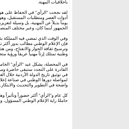
بأخلاقيات المهنة.
لقد نجحت "الرأي" في الحفاظ على هويتها
أدوات العصر ومتطلبات المستقبل، وهو 
يوماً بديلاً عن المهنية، بل وسيلة لتعز
الجمهور أينما كان، وعبر مختلف المنصا
وفي الوقت الذي تمضي فيه المملكة بثق
فإن الإعلام الوطني مطالب بدور أكثر ت
وترسيخ ثقافة الحوار والانفتاح، ومن هذ
وطنية تمتلك إرثاً مهنياً عريقاً ورؤية م
في المحصلة، يشكل عيد "الرأي" الخام
القادرة على التجدد ستبقى حاضرة ومؤ
في توثيق تاريخ الدولة الأردنية خلال ال
لمواصلة دورها الوطني في صناعة إعلام
واضحة في التطوير والتحديث والابتكار.
كل عام و"الرأي" أكثر حضوراً وتأثيراً 
حاملةً راية الإعلام الوطني المسؤول، و