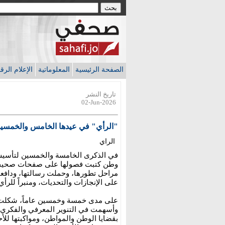
الصفحة الرئيسية
المعلوماتية
الإعلام الر
تاريخ النشر
02-Jun-2026
"الرأي" في عيدها الخامس والخمسين.
الراي
في الذكرى الخامسة والخمسين لتأسيس
وطن كتبت فصولها على صفحات صحيفة ر
مراحل تطورها، وحملت رسالتها، ودافع
على الإنجازات والتحديات، ومنبراً للرأي
على مدى خمسة وخمسين عاماً، شكلت "ال
وأسهمت في التنوير المعرفي والفكري وبن
بقضايا الوطن والمواطن، ومواكبتها للأح