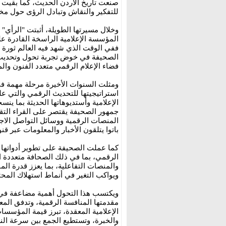
صنعت تاريخ الأردن الحديث، كما بقيت 
للتفكير والنقاش وتبادل الرؤى حول مخت
وخلال مسيرتها الطويلة، أثبتت "الرأي"
المؤسسة الإعلامية الراسخة القادرة ع
ففي الوقت الذي شهد فيه العالم ثورة 
الصحيفة في خوض تجربة تحول وتحديث شا
فضاء الإعلام الرقمي متعدد الفنون وال
ومثلت السنوات الأخيرة مرحلة مهمة ف
استراتيجيتها للتحديث الرقمي والتي عل
الإعلامية وأستديوهاتها الحديثة بما ين
جمهور الصحيفة يقتصر على القراء الت
المنصات الرقمية ووسائل التواصل الاجت
باتوا يتلقون الأخبار والمعلومات عبر قن
كما عملت الصحيفة على تطوير أدواتها ال
الرقمي، بما في ذلك الصحافة متعددة ا
والمنصات التفاعلية، بما يعزز قدرة ال
ويواكب التغير في أنماط استهلاك المحت
ويكتسب هذا التحول أهمية مضاعفة في ظ
مقدمتها المنافسة الرقمية، وتدفق المعل
الإعلامية المعقدة، تبرز قيمة المؤسسات
والخبرة، وتستطيع الجمع بين سرعة النشر