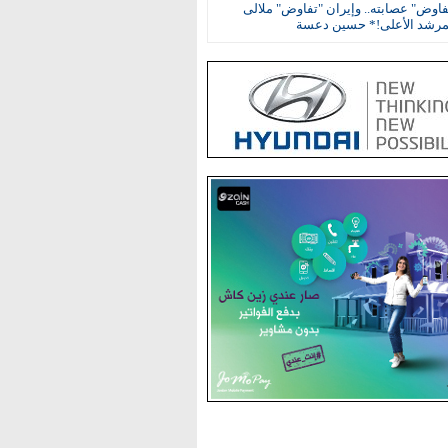
اوض" عصابته.. وإيران "تفاوض" ملالى
مرشد الأعلى!* حسين دعسة