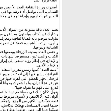
الغد-عزيزة علي
أصدرت وزارة الثقافة العدد الأربعين م
الشبابي، التي تواصل أداء رسالتها في ر
للتعبير عن تجاربهم وإبداعاتهم في مختل
يضم العدد باقة متنوعة من المواد الأدب
وشارك فيها كتاب وباحثون ومبدعون من 
تناولت موضوعاته قضايا ثقافية ومعرفية
والهوية، وأدب الشباب، فضلا عن نصوص
الشبابية وتنوعها.
واحتفى العدد بمدينة الزرقاء بوصفها ف
الكتاب والمبدعين، مستعرضا شهادات وم
والإبداع، في إطار رؤية تسعى إلى إبراز 
والإنتاج الأدبي.
"عتبة العدد" كتبها رئيس تحرير المجلة
القراءة"، يشير فيها إلى أنه "بعد مرور 
فرحتُ أتجهّز للحظةِ التي أهزم فيها حز
عن قراءة القرآن، ولما شعرتُ به وأنا أ
قدرةٍ على فهم ما يقوله فيها".
يق
ألوان فيه إلّا الأبيض والأسود، مربوط ب
قصة حبّ فيها الكثير من الوجع، وتجفّف 
حينما انتهى المسلسل نهضَتْ بتكاسلٍ، 
تصفّها جنبا إلى جنب، تغلّفها بغطاءٍ بل