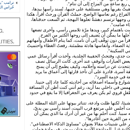
ترامب "يف
 ربع ساعةٍ من المزاح إلى أن ننام".
حُراس ال
تُ بقربها وهي مستلقية على جنبها، تُسند رأسها بيدها،
لفراغ رغم نعاسها الواضح. حملتُ القرآن ورحتُ أقرأ، هكذا
جهها ترتسم دهشةٌ تعلوها البهجة، ثم اتّسعت حدقتاها،
اء صامت".
نصت باهتمامٍ كبير، ويدها مرّة تلامس رأسي، وأخرى تضعها
جلها ما يمكن أن يُضيف إلى روحها الكثير من الفرح.
أقرأ من دون توقّف إلى أن نامت، كما ينام الأطفال وأمهاتهم
ة الصفاء، وأنفاسها هادئة مطمئنة. رفعتُ الغطاء واحتميتُ
ي السكينة".
يت جدي، وفتحتُ الحقيبة الجلدية، وأخذت أقرأ رسائل عمي
 بعض العبارات وأتوقف عند أخرى. كانت الرسائل تصف
 وتتحدث عن دراسته وأحلامه، وكيف يطمح إلى أن يمنح
ة آسرة، قادرة على أن تأخذ قارئها إلى أعماق ما يريد
عة في خدمة السرد".
وارع وأسماء أصدقائه من أحاديثه كلما عاد إلى حنينا.
همس في داخلي بما أريد، رغم أنني كنت أظن أن المسافة
طفلٍ قروي لم يكن يعرف من الجغرافيا إلا ما يقع في حدود
يئا، لكنها ظلت وادعة، تتناثر بيوتها على التلة المطلة على
نت أجلس على مرتفع قرب البيت، أسند رأسي بين يديّ،
 سببا. كنت أحلم بها من غير أن أدرك ما الذي يمكن أن
 من القرية حين أغادرها".
ر علي شنينات مقالا بعنوان "مساوئ الذكاء الاصطناعي".
كاتبة غزل المدادحة الأديبة حنان بيروتي في مادة حملت