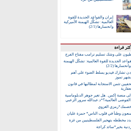
إيران والقواعد الجديدة للقوة
العالمية: تشكُّل الهيمنة الأميركية
وانحسارها (2/1)
كثر قراءة
طيون على وشك تسليم ترامب مفتاح الفرج
واعد الجديدة للقوة العالمية: تشكُّل الهيمنة
انحسارها (2/2)
ردن تشارك فيديو يسلط الضوء على أهم
 لشهر تموز
حفيين تثمن الاستجابة لمطالبها في قانون
عقارية
إلى منصة إكس.. هل تغير جوهر الدبلوماسية
لفوضى العالمية؟*د.عبدالله سرور الزعبي
خصمك*رمزي الغزوي
نعون وطناً في قلوب الناس* حمزة عليان
جدد مخططه بتهجير الفلسطينيين من غزة
أردنية بخير*سائد كراجة