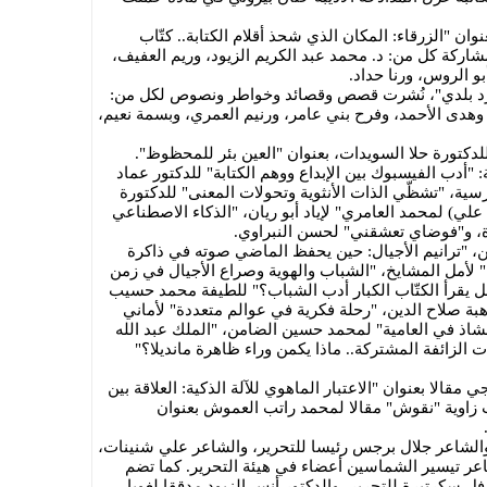
ان "الزرقاء: المكان الذي شحذ أقلام الكتابة.. كتّاب
شاركة كل من: د. محمد عبد الكريم الزيود، وريم العفيف،
 الروس، ورنا حداد.
 "ورد بلدي"، نُشرت قصص وقصائد وخواطر ونصوص لكل من:
هدى الأحمد، وفرح بني عامر، ورنيم العمري، وبسمة نعيم،
لدكتورة حلا السويدات، بعنوان "العين بئر للمحظوظ".
: "أدب الفيسبوك بين الإبداع ووهم الكتابة" للدكتور عماد
ارسية، "تشظّي الذات الأنثوية وتحولات المعنى" للدكتورة
علي) لمحمد العامري" لإياد أبو ريان، "الذكاء الاصطناعي
ة، و"فوضاي تعشقني" لحسن النبراوي.
، "ترانيم الأجيال: حين يحفظ الماضي صوته في ذاكرة
" لأمل المشايخ، "الشباب والهوية وصراع الأجيال في زمن
هل يقرأ الكتّاب الكبار أدب الشباب؟" للطيفة محمد حسيب
هبة صلاح الدين، "رحلة فكرية في عوالم متعددة" لأماني
 الشاذ في العامية" لمحمد حسين الضامن، "الملك عبد الله
 الزائفة المشتركة.. ماذا يكمن وراء ظاهرة مانديلا؟"
قالا بعنوان "الاعتبار الماهوي للآلة الذكية: العلاقة بين
 زاوية "نقوش" مقالا لمحمد راتب العموش بعنوان
 والشاعر جلال برجس رئيسا للتحرير، والشاعر علي شنينات،
اعر تيسير الشماسين أعضاء في هيئة التحرير. كما تضم
فل سكرتيرة للتحرير، والدكتور أنس الزيود مدققا لغويا،