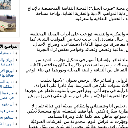
ن مجلة "صوت الجيل"؛ المجلة الثقافية المتخصصة بالإبداع
عاية المواهب الأدبية والفكرية الشابة، وإتاحة مساحة
ف الحقول الثقافية والمعرفية.
ية والفكرية والنقدية، توزعت على أبواب المجلة المختلفة،
أجيال متعددة، إلى جانب نخبة من المواهب الشابة. كما
 معاصرة، من بينها الذكاء الاصطناعي، وصراع الأجيال،
المواضيع الأ
 إبداعية وقصص وقصائد وخواطر تعكس ثراء التجربة
الديمقرا
ضاء ثقافيا وإنسانيا أسهم في تشكيل تجارب العديد من
إيران والق
الأميركية و
قالات ونصوصا تستحضر ذاكرة المكان وعلاقته بالكتابة
التفاعل بين الثقافة والبيئة المحلية ودورهما في بناء الوعي
أورنج الأ
فعالياتها
 الروائي والشاعر جلال برجس بعنوان "لأجلها تعلمت
نقابة الص
ثلاث سنوات عليَّ في المدرسة، بتُّ قادرا على القراءة،
الملكية ال
نا رأيته في وجه أمّي، يومَ أخبرتني بأسلوب طفلةٍ عن عجزها
من فيينا 
فتح الحقيبة الجلديّة، وأنظر في رسائل عمّي (عزيز) من غير
في عصر ا
أن تفهم 
ول "كان ذلك في مساء صيف 1979م، نجلس أنا وشقيقاتي وأشقّائي بمعيّة أمّي قبالةَ تلفازٍ لا
سفراء يص
بطارية سيّارة تكفي أياما فقط لتشغيله، نتابعُ مسلسلا يحكي
دموعها بباطن يدها كلّما علَتْ وتيرة المشاهد.
نتنياهو ي
وجهّزت لنا فراشَ النوم، مجموعة من الفرشات الصوفيّة
الهوية ال
استيكيّ رقيق تعلوه بطانيّة، يحمي الفرشات من تبوّل بعضنا