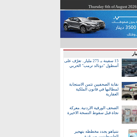
Thursday 6th of August 2026
ار
15 سفينة بـ 275 مليار.. تعرّف على
أسطول "دونالد ترمب" الحربي
نقابة الصحفيين تثمن الاستجابة
لمطالبها في قانون الملكية
العقارية
الصحف الورقية الاردنية..معركة
نجاة قبل سقوط النسخة الاخيرة
نتنياهو يجدد مخططه بتهجير
الفلسطينيين من غزة