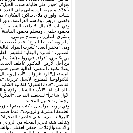
عنوان "حوار على طاولة صوت الجيل".
وأعدّت ميمونة الشيشاني ملف العدد بعنو
شباب، وأوراق ملأى بذاكرة المكان"، بم
وقصي إدريس، وقاسم الدراغمة، ونور أبو
وفي باب الأعمال الإبداعية الشبابية
محمود حلمي، ومسلم محمود النباهنة، و
وبشرى البدارين، وسماح موسى.
أما زاوية "خرائط البوح"، فقد خُصصت ل
وفي "مختبر العدد" نُشرت المواد التالية
الضمور، "العابرة والبقايا" لبلقيس الف
مي بكليزي، "قراءة في رواية (شبّاك أم 
من أجل الأرض" للدكتور عاطف العيايد
أيضا؛ تكثيف المعنى" لدالية حسن حسين
المستقبل" لرنا غريزات، "أجيال وأجيال
التكنولوجيا المفتوح" لأسيل عزيزية، "
القاضي، "قادة العقول" للكاتبة الشابة 
خالد الشناق، "الأدباء الشباب والإتباع
الأول شاعرا" لمعتصم النداف، "الذكريات
ترجمة رند جميل المحمد.
وفي زاوية "مراسيل"، كتب ميثم الخزرجي م
الطبيعة البشرية والروبوت"، فيما ضمت
"الزرقاء.. سيف على خاصرة الصحراء".
وتتألف هيئة تحرير المجلة من الروائي
والأديب والإعلامي جعفر العقيلي، والش
محمد المشايخ مديرا للتحرير، وفادية نو