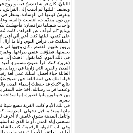
الليليّ، كان فراشا نندسّ فيه، ونروح في
ويضيف "ليلتها لم أذهب إلى الفراش، بقي
وتغرِسُ كوعها في الوِسادة، وتنظر في ا
من دون مقدّمات، انتصبت جالسة، وعلى و
وأخذت شفتاها تتراقصان؛ فأجهشَتْ ببك
ويتابع "لم أتوقّف عن القراءة، كانت تُ
على كتفي، ليلتها كنت أعي أنّي أفعل لأ
استلقَتْ في فراش النوم، وأنا ما أزال 
يروينَ عليهم القصص. كان وجهها في غاي
بحضنها، فطوّقت عنقي بذراعها، وغمرتن
في ذلك اليوم، كما يقول "ذهبتُ إلى ب
(عزيز). كنتُ أقرأ بصوتٍ مسموع، أعيد
المدن والقرى التي زارها في رومانيا،
العائلة حياة أفضل. امتلك عمي لغة رقيق
قوله؛ تلك هي فتنة اللغة حين تصبح طيّ
يتابع "كنتُ قد حفظتُ أسماء المدن والش
وعندما قرأت رسائله، أخذ حلم السفر ي
بين حنينا ورومانيا قصيرة. إنها سذاجة 
بصره.
في تلك الأيام كانت القرية تتسع شيئا فش
مادبا. ومنذ ما قبل دخولي المدرسة، ك
وأتأمل المدينة بشوقٍ غامض لا أعرف له
تمنحني إياه المدن، أو ما الذي قد أسلبه
وفي باب "البوابة الرقمية"، كتب الشاع
أما في "ملتقى الأجيال"، فقد حاورت ال