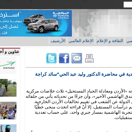
قمي
الثقافة و الإعلام
الإعلام العالمي
الأرشيف
عناوين و أخب
نقدية في محاضرة الدكتور وليد عبد الحي*سائد كراجة
ته «الأردن ومعادلة الحياد المستحيل» ثلاث خلاصات مركزية
دق الهاشمي الأخير»، وأن جزءًا من تحدياته يأتي من حلفائه
ل الدولة عن الشعب في تقييم تحالفات الأردن الخارجية.
دراسات المستقبل، إلا أنّ قراءته اتخذت منحى خطّيًا
ربط فيه تطور التجربة الهاشمية بمسار جبري واحد، على حساب تعددية
ستقبليات.