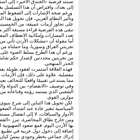
تستند فرضية «الخندق الأخير» إلى استد
إلى بغداد، وافتراض أن هذا التسلسل يق
ورغم صحة الإشارات إلى الضغوط المتفا
وتأثير النظام العربي، فإن تحويل هذا ال
تبقى هذه الفرضية قراءة مسبقة أكثر من
تعدد المسارات وإمكانية الانعطاف الم
أما مقولة أن «مشكلات الأردن تأتي من
تجربتي العراق وسوريا، وما حملتاه من 
ورغم أن هذا الطرح يسلط الضوء على تأثي
من تجربتين محددتين لإصدار حكم شامل 
الحذر المنهجي.
فهذه العلاقة استمرت لعقود طويلة بفض
مفصلية. علاوة على ذلك، فإن الأزمات الإ
مما يستدعي تقييمًا واقعيًا للتحالف بعي
وفي توصيف «الانفصام» بين الدولة وال
الشعبي الذي يستمد رؤيته وقناعاته م
موازين القوى.
لكن تحويل هذا التباين إلى شرخ بنيوي 
السياسية تتغير عادة عند اشتداد الضغو
الأدوار والسياقات، لا إلى انفصال مستد
ومن خارج نطاق المحاضرة، تبرز «القضية
بها الأردن اليوم. فمع صعود الصهيونية ا
إضافة إلى دخول دول عربية في تطبيع ي
إدراك جماعي بخطر وجودي يمسّ كيان ا