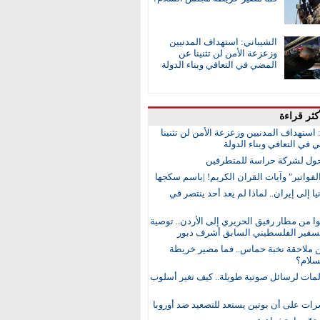
الشيباني: استهداف المدنيين
وزعزعة الأمن لن تثنينا عن
المضي في التعافي وبناء الدولة
كثر قراءة
 استهداف المدنيين وزعزعة الأمن لن تثنينا
في التعافي وبناء الدولة
ول لشركة حراسة للمتطرفين
لفواتير" وآيات القران الكريم! |باسم سكجها
ا إلى إيران.. لماذا لم يعد أحد ينتصر في
 من مطار رفيق الحريري إلى الأردن.. توصية
لسفير الفلسطيني السابق أشرف دبور
ن ملاحقة نخبة حماس.. فما مصير خريطة
لام؟
مات لرسائل صوتية طويلة.. كيف تغير أسلوب
رات على أن بوتين يستعد للتصعيد ضد أوروبا