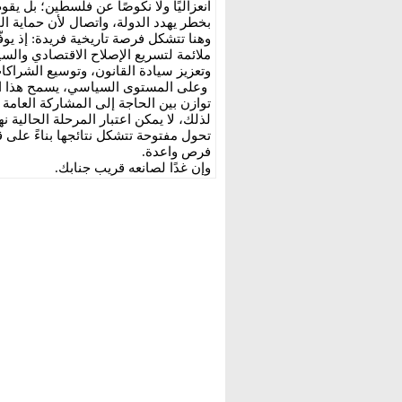
انعزاليًا ولا نكوصًا عن فلسطين؛ بل يقوم
بخطر يهدد الدولة، واتصال لأن حماية ا
وهنا تتشكل فرصة تاريخية فريدة: إذ يو
ملائمة لتسريع الإصلاح الاقتصادي والس
وتعزيز سيادة القانون، وتوسيع الشراكات
وعلى المستوى السياسي، يسمح هذا الو
توازن بين الحاجة إلى المشاركة العامة 
لذلك، لا يمكن اعتبار المرحلة الحالية ن
تحول مفتوحة تتشكل نتائجها بناءً على ق
فرص واعدة.
وإن غدًا لصانعه قريب جنابك.