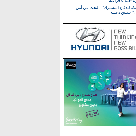
ة*حمادة فراعنة
مكة للدفاع المشترك".. البحث عن أمن
ل* حسين دعسة