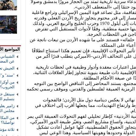
عاء سردية تاريخية تمتد من الحجاز مرورًا بدمشق وصولًا
ود حتمًا إلى «المنعطف الأردني».
قمة، مثل تصاعد قوة اليمين الإسرائيلي وتراجع فاعلية
مسار إلى قدر محتوم يتجاوز تاريخ الأردن الفعلي وقدرته
على تجاوز أزمات عميقة، من الخمسينيات إلى أيلول 1970 وحرب الخليج والربيع العربي. ولذلك
ها حتمية منطقية، وفقًا لأدوات المستقبل التي تفترض
فاجئ في اللحظات الحرجة.
 حلفائه» فتستند على ما شهده الأردن من تبعات ناتجة عن
أعباء على المملكة.
المواضيع الأ
ر التحولات الإقليمية، فإن تعميم هكذا استنتاج انطلاقًا
على التحالف الأردني–الأميركي يتطلب قدرًا أكبر من
الشيباني:
عن المضي 
ل اعتبارات معقدة وأدوار وظيفية في لحظات تاريخية
الجيش تح
قليمية ذات طبيعة بنيوية تتجاوز إطار العلاقات الثنائية،
"سند" و"ا
دًا عن صيغة الأحكام المطلقة.
من أوكراني
مجتمع، يستند المحاضر إلى التناقض الواضح بين التوجه
الحروب؟
ن الرمزية العميقة لفلسطين والقدس، وموقف رسمي تحكمه
سينقل جوا
بتسليم ا
نهائي لا يعكس دينامية دول مثل الأردن؛ فالفجوات
ط وارتفاع التهديدات، مما يجعلها أقرب إلى اختلاف في
زامير يعل
ام.
مجلس الس
 الأردنية» كإطار تحليلي لفهم التحولات العميقة التي يمر
من المكال
لدينية، واتساع مشاريع الضم، وتغيّر طبيعة الدور الأميركي،
تواصلنا؟
تجاوز الحقوق الفلسطينية، كلها عوامل أعادت تشكيل
ثلاثة مؤش
لدولة وحدودها وهويتها السياسية. وهذا الوعي ليس