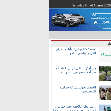
Saturday 8th of August 2026
ار
"سند" و"الفواتير" وآيات القران
الكريم! |باسم سكجها
من أوكرانيا إلى إيران.. لماذا لم
يعد أحد ينتصر في الحروب؟
الجيش تحول لشركة حراسة
للمتطرفين
زامير يعلن ملاحقة نخبة حماس..
فما مصير خريطة مجلس السلام؟