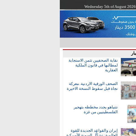
Wednesday 5th of August 2026
ار
نقابة الصحفيين تثمن الاستجابة
لمطالبها في قانون الملكية
العقارية
الصحف الورقية الاردنية..معركة
نجاة قبل سقوط النسخة الاخيرة
نتنياهو يجدد مخططه بتهجير
الفلسطينيين من غزة
إيران والقواعد الجديدة للقوة
العالمية: تشكُّل الهيمنة الأميركية