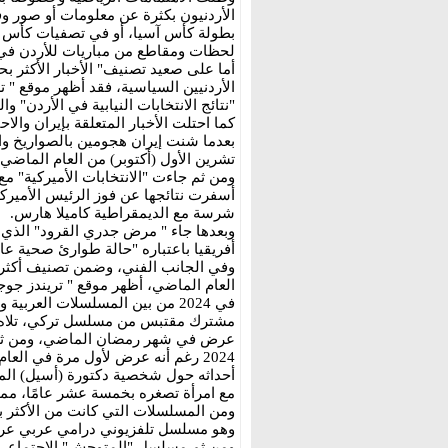
الأردنيون بكثرة عن معلومات أو صور و
بطولة كأس آسيا، أو في تصفيات كأس ا
لحظات ومقاطع من مباريات للأردن في م
أما على صعيد تصنيف" الأخبار الأكثر ب
الأردنيين السياسية، فقد أظهر موقع "
"نتائج الانتخابات النيابية في الأردن"
كما احتلت الأخبار المتعلقة بإيران والا
بعدما شنت إيران هجومين بالصواريخ وا
تشرين الأول (أكتوبر) من العام الماضي.
ومن ثم جاءت "الانتخابات الأميركية" مع
أسفرت نتائجها عن فوز الرئيس الأميركي
شرسة مع الديمقراطية كاميلا هارس.
وبعدها جاء " مرض جدري القرود" الذي
أفريقيا باعتباره "حالة طوارئ صحية عامة
وفي الجانب الفني، وضمن تصنيف أكثر 
العام الماضي، أظهر موقع " تريندز جوجل
في 2024 من بين المسلسلات العرب
مشترك مقتبس من مسلسل تركي، تلاه 
عرض في شهر رمضان الماضي، ومن ثم م
أحداثه حول شخصية دكتورة (أسيل) المث
مع امرأة تصغره بخمسة عشر عامًا، مما 
ومن المسلسلات التي كانت من الأكثر ب
ومن ثم مسلسل "المتوحش" الاجتماعي