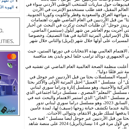
أن تفهم 
فيديوهات حول مباريات للمنتخب الوطني الأردني سواء في
الهوية ال
لعالم المقبل، فقد طلب مستخدمو الإنترنت في الأردن
واجهة العراق والسعودية وقطر والكويت وكوريا الجنوبية.
حثا" من قبل الأردنيين في العام الماضي ظهرت اهتمامات
 تريندز جوجل" أن طلبات البحث تركزت في البحث عن أخبار
 والتي أجريت يوم العاشر من شهر أيلول (سبتمبر) الماضي.
حتلال الإسرائيلي المرتبة الثانية في هذا التصنيفً، وخصوصا
لمسيرات على أولها خلال شهر (إبريل) والثاني خلال شهر
 الاهتمام العالمي بهذه الانتخابات في دورتها الستين، حيث
 الجمهوري دونالد ترامب خلفا لـجو بايدن بعد منافسة
 أعلنت منظمة الصحة العالمية العام الماضي عن تفشيه في
 تثير قلقًا دوليا".
أسماء المسلسلات بحثا من قبل الأردنيين عبر جوجل في
" أن مسلسل " العميل" احتل المرتبة الأولى والأكثر بحثا
ية والتركية والأجنبية، وهو مسلسل إثارة ودراما سوري لبناني
مسلسل "المعلم" المصري ، مسلسل دراما اجتماعي الذي
سلسل " الخائن" الذي استمر الاهتمام والبحث عنه في
2024 رغم أنه عرض لأول مرة في العام السابق 2023، وهو مسلسل دراما سوري لبناني تدور
الية عندما تكتشف خيانة زوجها (سيف) لها، لمدة عامين
يدفعها لسلك طريق الانتقام، وتتوالى الأحداث.
حثا من قبل الأردنيين عبر جوجل أيضا مسلسل " لعبة حب"
وهو مسلسل تلفزيوني درامي عربي عرض لأول مرة في 14 نيسان(أبريل) 2024 على منصة شاهد
 التركي.