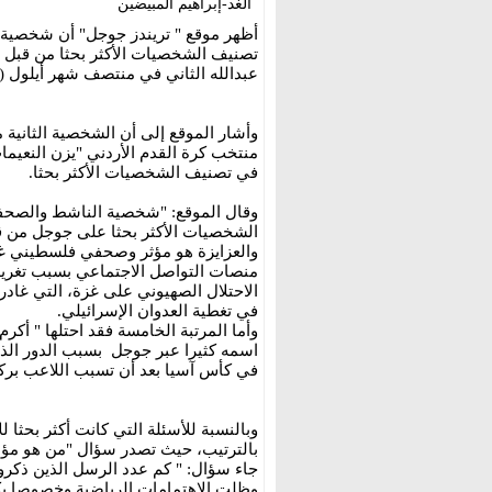
الغد-إبراهيم المبيضين
أظهر موقع " تريندز جوجل" أن شخصية ر
تصنيف الشخصيات الأكثر بحثا من قبل ال
عبدالله الثاني في منتصف شهر أيلول (
وأشار الموقع إلى أن الشخصية الثانية 
منتخب كرة القدم الأردني "يزن النعيمات"
في تصنيف الشخصيات الأكثر بحثا.
وقال الموقع: "شخصية الناشط والصحفي 
الشخصيات الأكثر بحثا على جوجل من قبل ال
والعزايزة هو مؤثر وصحفي فلسطيني غ
منصات التواصل الاجتماعي بسبب تغريد
في تغطية العدوان الإسرائيلي.
وأما المرتبة الخامسة فقد احتلها " أ
اسمه كثيرا عبر جوجل بسبب الدور الذي 
في كأس آسيا بعد أن تسبب اللاعب بركل
بالترتيب، حيث تصدر سؤال "من هو مؤلف
جاء سؤال: " كم عدد الرسل الذين ذكروا 
وظلت الاهتمامات الرياضية وخصوصا بك