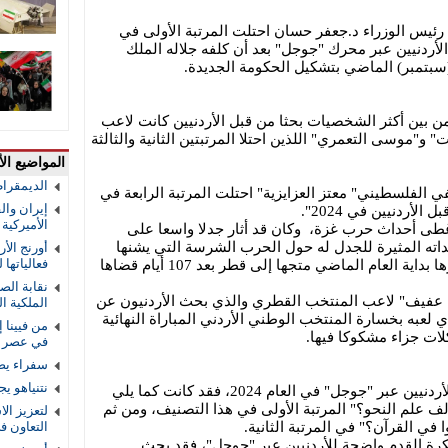
ئيس الوزراء د.جعفر حسان احتلت المرتبة الأولى في
أردنيين عبر محرك "جوجل" بعد أن كلفه جلاله الملك
سبتمبر) الماضي بتشكيل الحكومة الجديدة.
من بين أكثر الشخصيات بحثا من قبل الأردنيين كانت لاعب
 و"موسى التعمري" اللذين احتلا المرتبتين الثانية والثالثة
المواضيع الأ
الديمقرا
الفلسطيني" معتز العزايزية" احتلت المرتبة الرابعة في
إيران والق
أردنيين في 2024".
الأميركية و
طى أحداث حرب غزة، وكان قد أثار جدلا واسعا على
اته المثيرة للجدل له حول الحرب الشرسة التي يشنها
أورنج الأ
فعالياتها
الاحتلال الصهيوني على غزة، التي غادرها بداية العام الماضي متجها إلى قطر بعد 107 أيام قضاها
نقابة الص
كرم عفيف" لاعب المنتخب القطري والذي بحث الأردنيون عن
الملكية ال
لعبه بخسارة المنتخب الوطني الأردني المباراة النهائية
من فيينا 
ات جزاء مشكوكا فيها.
في عصر ا
سفراء يص
نتنياهو ي
وبالنسبة للأسئلة التي كانت أكثر بحثا للأردنيين عبر "جوجل" في العام 2024، فقد كانت كما يلي
 علم النحو؟" المرتبة الأولى في هذا التصنيف، ومن ثم
لتعزيز الا
في القرآن؟" في المرتبة الثانية.
التعاون 
رة القدم واضحة للأردنيين عبر "جوجل"، فقد بحث