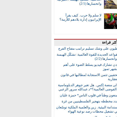
وانحسارها (2/1)
لا سلم ولا حرب.. كيف يقرأ
الإيرانيون إدارة بلادهم للأزمة؟
كثر قراءة
طيون على وشك تسليم ترامب مفتاح الفرج
واعد الجديدة للقوة العالمية: تشكُّل الهيمنة
انحسارها (2/2)
ردن تشارك فيديو يسلط الضوء على أهم
 لشهر تموز
حفيين تثمن الاستجابة لمطالبها في قانون
عقارية
إلى منصة إكس.. هل تغير جوهر الدبلوماسية
لفوضى العالمية؟*د.عبدالله سرور الزعبي
نعون وطناً في قلوب الناس* حمزة عليان
جدد مخططه بتهجير الفلسطينيين من غزة
ستدامة البيئية.. زين والعلمية الملكية توسّعان
في تشغيل محطات رصد نوعية الهواء