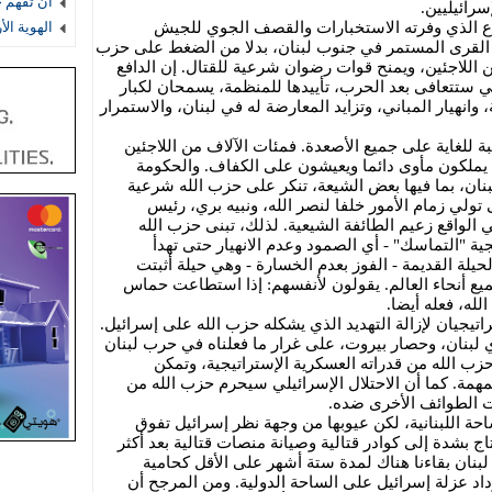
أن تفهم 
رائيليين.
ردع الذي وفرته الاستخبارات والقصف الجوي للجيش
الهوية ال
ر القرى المستمر في جنوب لبنان، بدلا من الضغط على حزب
ين اللاجئين، ويمنح قوات رضوان شرعية للقتال. إن الدافع
تي ستتعافى بعد الحرب، تأييدها للمنظمة، يسمحان لكبار
وانهيار المباني، وتزايد المعارضة له في لبنان، والاستمرار
للغاية على جميع الأصعدة. فمئات الآلاف من اللاجئين
ا يملكون مأوى دائما ويعيشون على الكفاف. والحكومة
بنان، بما فيها بعض الشيعة، تنكر على حزب الله شرعية
تولي زمام الأمور خلفا لنصر الله، ونبيه بري، رئيس
 الواقع زعيم الطائفة الشيعية. لذلك، تبنى حزب الله
يجية "التماسك" - أي الصمود وعدم الانهيار حتى تهدأ
حيلة القديمة - الفوز بعدم الخسارة - وهي حيلة أثبتت
ميع أنحاء العالم. يقولون لأنفسهم: إذا استطاعت حماس
له، فعله أيضا.
تيجيان لإزالة التهديد الذي يشكله حزب الله على إسرائيل.
دي لبنان، وحصار بيروت، على غرار ما فعلناه في حرب لبنان
ب الله من قدراته العسكرية الإستراتيجية، وتمكن
لمهمة. كما أن الاحتلال الإسرائيلي سيحرم حزب الله من
ت الطوائف الأخرى ضده.
حة اللبنانية، لكن عيوبها من وجهة نظر إسرائيل تفوق
ج بشدة إلى كوادر قتالية وصيانة منصات قتالية بعد أكثر
بنان بقاءنا هناك لمدة ستة أشهر على الأقل كحامية
د عزلة إسرائيل على الساحة الدولية. ومن المرجح أن