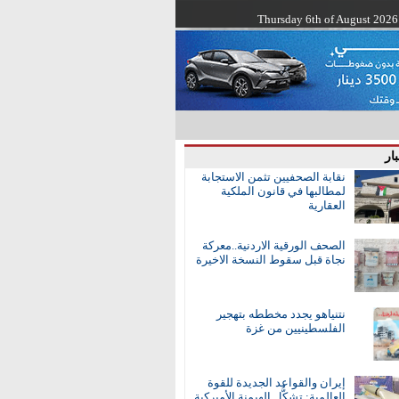
Thursday 6th of August 2026
ار
نقابة الصحفيين تثمن الاستجابة
لمطالبها في قانون الملكية
العقارية
الصحف الورقية الاردنية..معركة
نجاة قبل سقوط النسخة الاخيرة
نتنياهو يجدد مخططه بتهجير
الفلسطينيين من غزة
إيران والقواعد الجديدة للقوة
العالمية: تشكُّل الهيمنة الأميركية