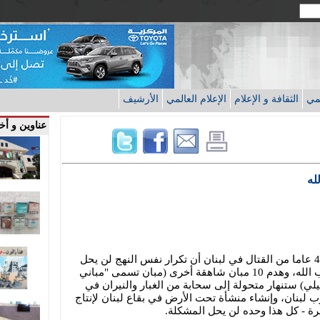
قمي
الثقافة و الإعلام
الإعلام العالمي
الأرشيف
عناوين و أخب
له
تظهر لنا التجربة التي اكتسبناها خلال 44 عاما من القتال في لبنان أن تكرار نفس النهج لن يحل
المشكلة. مقتل 200 مقاتل آخر من حزب الله، وهدم 10 مبان شاهقة أخرى (مبان تسمى "مباني
) ستنهار متحولة إلى سحابة من الغبار والنيران في
 أخرى في جنوب لبنان، وإنشاء منشأة تحت الأرض في بقاع لبنان لإنتاج
 - كل هذا وحده لن يحل المشكلة.