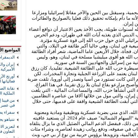
ية، وسيقتل بين الحين والآخر مقاتلا إسرائيليا ومزارعا
ه ما دام بإمكانه تحقيق ذلك فعليا بالصواريخ والطائرات
 إيران.
ه لسنوات طويلة، يجب الأخذ بعين الاعتبار أن دوافع أعضاء
الديني الذي يغذيه آيات الله في طهران، ودعم الحرس
إسرائيلي الذي حول حزب الله إلى قوة عسكرية مؤثرة.
عية في لبنان، وهي حاليا أكبر طائفة في البلاد، والتي
المواضيع الأ
. فجأة، خلال الأربعين عاما الماضية، شعر أفراد الطائفة
ب الله هو أقوى ميليشيا مسلحة في لبنان، وهو، وليس
الديمقرا
نية من إسرائيل والجهاديين السنة في سورية.
إيران والق
سيطرة حزب الله على الطائفة الشيعية. تقليديا، كان رزق
الأميركية و
بنان يعتمد على الزراعة الجبلية وتجارة المخدرات. لكن
أورنج الأ
م التي كانت تستورد من آسيا وتصدر إلى أوروبا، تلقت ضربة
فعالياتها
صبح مزارعو بقاع لبنان بلا رزق تقريبا. في هذا الفراغ،
نقابة الص
 التي أنشأها حزب الله، والمساعدات المالية - التي بلغت
الملكية ال
من إيران، والتي مول من خلالها آلافا من عناصره النظاميين.
من فيينا 
لتي أبقت الطائفة الشيعية واقفة على قدميها، حتى خلال
في عصر ا
له، الذي مني بضربة عسكرية ووظيفية ومادية ومعنوية
سفراء يص
قاضية (اغتيال حسن نصر الله) في عملية "السهام الشمالية" صيف عام 2024. أن يستعيد عافيته
نتنياهو ي
. بل وأكثر من ذلك، فبفضل الدعم المالي الضئيل الذي ما يزال يتلقاه
لتعزيز الا
باب في صفوفه، ودفع رواتب زهيدة لعناصره، وشراء مئات
التعاون 
لعالمية، وتزويدها برؤوس حربية من نوع آر بي جي، وبث