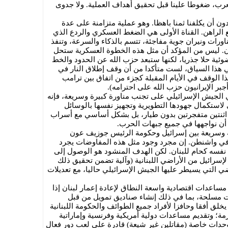
لعرب، ضغوطا علينا قبل تحقيق أهداف العملية. ولا جدوى
ون أن يكلفنا ثمنا باهظا. وهو عملية متزامنة على عدة
 الراهن. القناة الأولى هي الضغط العسكري والردع الذي
رات ونيران جوية مفاجئة، تتسم بالذكاء والسرعة، وتنفذ
ن. ليس من المؤكد أن مثل هذه الخطوة العسكرية ستحل
ئية حلا جذريا، لكنها ستبعد حزب الله عن الحدود والخط
ي هذا السياق، لست متأكدا من أن وقف إطلاق النار في
ا الوقف في الأيام المقبلة كجزء من اتفاق بين ترامب
أجبر الإيرانيون حزب الله على احترامه).
 الجيش الإسرائيلي على تجنب مناورة كبيرة وسريعة، فإنه
لاستكمال جهودها التطويرية وتجهيز نفسها بالوسائل
 اثنتين متفجرتين بدون طيار، بل بشكل أساسي مع أسراب
أن نواجهها في جميع جبهات الحرب.
ة وسريعة بين إسرائيل وحكومة الرئيس جوزيف عون
ة في واشنطن. إن مجرد وجود مثل هذه المفاوضات يجرد
 نفسه كحام للبنان. لكن الهدف المنشود هو الوصول إلى
إسرائيل من الأراضي اللبنانية (وآلية تضمن تحقيق ذلك
اضي التي يسيطر عليها الجيش الإسرائيلي حاليا، مع تعديلات
مساعدات اقتصادية واسعة النطاق لإعادة إعمار لبنان إذا
 مسلحة، بما في ذلك إنشاء صناديق تمويل من قبل
يخلق أفقا وحافزا لأفراد جميع الطوائف والحكومة اللبنانية
مة؛ وتقديم مساعدات دولية أمريكية وفرنسية وإماراتية
 وحدات خاصة (مقاتلين غير شيعة) قادرة على لعب دور فعال