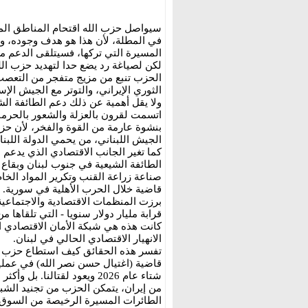
سيواصل حزب الله اقتحام المناطق المحم
في المطلة، لأن هذا هو هدف وجوده، ولأن
المسيرة التي تركها، فسيتلقى الدعم من
لكن لصياغة رد يضع حدا لتهديد حزب الل
الحزب تنبع من مزيج متفجر من التعصب 
الثوري الإيراني، والتوتر مع الجيش ال
ولا يقل أهمية عن ذلك دعم الطائفة الشي
اتسمت لقرون بالعزلة والشعور بالحرمان
بنشوة عارمة من القوة والفخر، لأن حز
الجيش اللبناني، من يحمي الدولة اللبنا
كما تغير الجانب الاقتصادي الذي يدعم 
الطائفة الشيعية في جنوب لبنان وبقاع ل
صناعة زراعة القنب وتكرير المواد الخا
قاضية خلال الحرب الأهلية في سورية. وأ
برزت المنظمات الاقتصادية والاجتماعية
قرابة مليار دولار سنويا - التي تلقاها 
كانت هذه هي شبكة الأمان الاقتصادي ا
الانهيار الاقتصادي الحالي في لبنان.
تفسر هذه الحقائق كيف استطاع حزب ال
شتاء عام 2026 ويعود لقتالنا
من إيران، يتمكن الحزب من تجنيد الش
الطائرات المسيرة الرخيصة من السوق ا