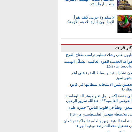
وانحسارها (2/1)
لا سلم ولا حرب.. كيف يقرأ
الإيرانيون إدارة بلادهم للأزمة؟
كثر قراءة
طيون على وشك تسليم ترامب مفتاح الفرج
واعد الجديدة للقوة العالمية: تشكُّل الهيمنة
انحسارها (2/2)
ردن تشارك فيديو يسلط الضوء على أهم
 لشهر تموز
حفيين تثمن الاستجابة لمطالبها في قانون
عقارية
إلى منصة إكس.. هل تغير جوهر الدبلوماسية
لفوضى العالمية؟*د.عبدالله سرور الزعبي
نعون وطناً في قلوب الناس* حمزة عليان
جدد مخططه بتهجير الفلسطينيين من غزة
ستدامة البيئية.. زين والعلمية الملكية توسّعان
في تشغيل محطات رصد نوعية الهواء