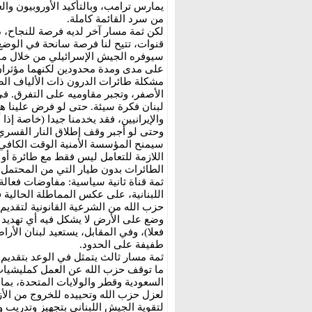
يمارس ترامب، وبالتأكيد الأوروبيون وا
من سرد القائمة كاملة.
لكن ثمة مسار آخر لديه فرصة للنجاح، د
قنوات، تتيح لنا فرصة سانحة في الوضع
سيوفره الجيش الإسرائيلي من خلال مناو
على مدى ومدة محدودين لكنهما مؤثرا
مشكلة طائرات الدرون ذات الألياف الضو
الأصفر، وتجبر مقاوميه على التفرق. ف
لبنان فكرة سيئة. حتى لو فرض علينا هذ
والإيرانيين، فقد يخدمنا جيدا (خاصة إذا 
وحتى لو أجبر وقف إطلاق النار القسري
سيمنح المؤسسة الأمنية الوقت الكافي 
اللازمة للتعامل ليس فقط مع طائرة أو
الطائرات بدون طيار التي من المحتمل 
ثمة قناة ثانية سياسية: مفاوضات فعال
اللبنانية، على عكس المماطلة الحالي
حزب الله من الشرعية القانونية لتقديم
وضع على الأرض لا يشكل فيه أي تهديد ل
فعلا)، وفي المقابل، يستعيد لبنان الأر
طفيفة على الحدود.
ثمة مسار ثالث يتمثل في الوعد بتقديم 
ما توقف حزب الله عن العمل كمليشيات
السعودية وقطر والولايات المتحدة، بما 
لعزل حزب الله وتحييده للخروج من الأز
لتقوية الجيش اللبناني بتجهيز وتدريب