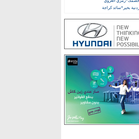
خصمك*رمزي الغزوي
أردنية بخير*سائد كراجة