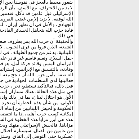
شعور محبط بالعجز في نفوسنا نحن الإس
لا بد من الاعتراف، مع الأسف، بأن ال
الإسرائيلي قبل عامين قد تآكل. فتدمي
الله لوقفه، لا يزيد إلا من غضب القروي
الجهادي، والأمل في أن تظهر إيران، ال
قادة حزب الله بتجاهل الخسائر الفادحة، 
في ذلك.
والحقيقة أن حزب الله يمر بظروف صعبة 
الشيعة، الذين فروا من قرى الجنوب، ل
اللبنانية، بدعم من جميع الطوائف في ل
حمل السلاح. ونعيم قاسم غير قادر على 
البرلمان المسن وقائد حركة أمل، هو في
وقادته، بالتنسيق مع الإيرانيين، إسترات
العاصفة. يأمل حزب الله أن تنجح معه ال
فعاليتها لدى المنظمات الجهادية في ج
فعل ذلك، فبالتأكيد نستطيع نحن، حزب ال
في مثل هذه الحالة، هناك مساران إسترا
الأول هو احتلال لبنان، بما في ذلك وا
الأولى. من شأن هذه الخطوة أن تجرد حز
الحكومة والجيش اللبنانيين من إتمام ا
إمكانية كسب حرب أهلية، إذا ما انتفض
هذه هي أبرز مزايا هذه الخطوة في السا
مزاياها. فالجيش الإسرائيلي منهك ويحتا
من عامين من القتال. سيستلزم احتلال ل
عسكرية حتى التوصل إلى اتفاق. وستزدا