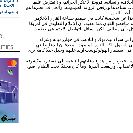
دعوات لل
قية وإنسانية. فرويتز لا تنكر الجرائم، ولا تعترض عليها
الاحتلال 
 بات يشاهدها ويرفض الرواية الصهيونية، والحل في نظرها هو
شهداء غز
 أعين الناس.
ادرًا عن شخصية كانت في صميم صناعة القرار الإعلامي
مناهضو الكيان منذ عقود: أن الإعلام التقليدي في أمريكا
 كل رأي مخالف، لكن وسائل التواصل الاجتماعي حطمت
إلى شراء تيك توك والتلاعب في خوارزمياته وشراء
 العقول. لكن الناس لم يعودوا يصدقون الدعاية التي
 في استثمار الهولوكوست ارتد عليهم وجعل جيلًا كاملًا يرى
ة، فخرجوا من هدوء دعايتهم الناعمة إلى هستيريا مكشوفة
لأعصاب، وارتفعت النبرة، وما كان مخفيًا تحت الظلام أصبح