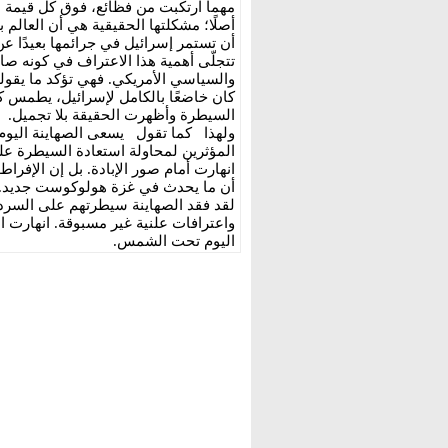
مهما ارتكبت من فظائع، فوق كل قيمة أخلا
أصلًا؛ مشكلتها الحقيقية هي أن العالم
أن تستمر إسرائيل في جرائمها بعيدًا عن
تتجلّى أهمية هذا الاعتراف في كونه ص
والسياسي الأمريكي. فهي تؤكد ما يقوله 
كان خاضعًا بالكامل لإسرائيل، يطمس
السيطرة وأظهرت الحقيقة بلا تجميل.
ولهذا كما تقول يسعى الصهاينة اليوم 
المؤثرين لمحاولة استعادة السيطرة على
انهارت أمام صور الإبادة. بل إن الإفراط
أن ما يحدث في غزة هولوكوست جديد.
لقد فقد الصهاينة سيطرتهم على السردي
واعترافات علنية غير مسبوقة. انهارت ا
اليوم تحت الشمس.