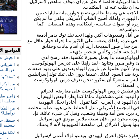
سابقًا أمريكية خالصة لا تعبّر عن أي موقف مناهض لإسرائيل،
 أن ينقّب عنه في المكتبات.
الاجتماعي وسيط عالمي تصنع خوارزمياته مليارات من
 اليهود»، ولذلك أصبح الشاب الأمريكي يتلقى ما لم يكن
زيرة أو أصوات سياسية راديكالية، وهذه المنصات كما
 مباشرة».
ص أقل وفيديوهات أكثر. ولهذا نجد تيك توك يدمر أدمغة
 في غزة، ولذلك يصعب على الكثير منا إجراء حوار عاقل مع
د من جدار صور المذبحة. أريد أن أقدم بيانات وحقائق
المواضيع الأ
المذبحة، فأبدو وكأنني شخص بذيء».
 الهولوكوست بدأ يعمل بصورة عكسية: فقد رسخ لدى
الجيش تح
ئ وغير مبرر. وتتابع: «لقد راهنّا على تدريس الهولوكوست
الشيباني:
وم؛ لأنهم تعلموا عن نازيين أقوياء يعتدون على يهود ضعفاء،
عن المضي 
رية ضد السود. لذلك، عندما يرون على تيك توك إسرائيليين
"سند" و"ا
 ليس مستغربًا أن يفكروا: نحن نعرف درس الهولوكوست
من أوكراني
 الضعفاء».
الحروب؟
س هو تطبيق دروس الهولوكوست على معارضة الجرائم
زامير يعل
وم اليهود على مشكلاتها، تمامًا كما يظن البعض اليوم أن
مجلس الس
 اليهود في الغرب كما تقول أعادوا تخيّل اليهودية
اج في المجتمع الأمريكي، بدل الحفاظ على هوية صلبة مخلصة
من المكال
د دين، نحن أمة وقبيلة وشعب، وقبل كل شيء عائلة. فإذا
تواصلنا؟
هودية مجرد دين، فإن سبعة ملايين يهودي في إسرائيل
سينقل جوا
ينها يسهل الانزلاق إلى مناهضة الصهيونية لأنه لا يمتلك
بتسليم ا
ثلاثة مؤش
ى فكرة تفوّق العرق اليهودي، ويدعو لولاء أعمى لإسرائيل