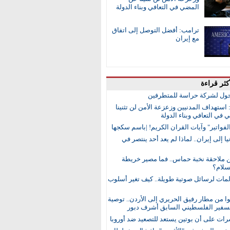
المضي في التعافي وبناء الدولة
ترامب: أفضل التوصل إلى اتفاق
مع إيران
كثر قراءة
ول لشركة حراسة للمتطرفين
 استهداف المدنيين وزعزعة الأمن لن تثنينا
في التعافي وبناء الدولة
لفواتير" وآيات القران الكريم! |باسم سكجها
ا إلى إيران.. لماذا لم يعد أحد ينتصر في
ن ملاحقة نخبة حماس.. فما مصير خريطة
لام؟
مات لرسائل صوتية طويلة.. كيف تغير أسلوب
 من مطار رفيق الحريري إلى الأردن.. توصية
لسفير الفلسطيني السابق أشرف دبور
رات على أن بوتين يستعد للتصعيد ضد أوروبا