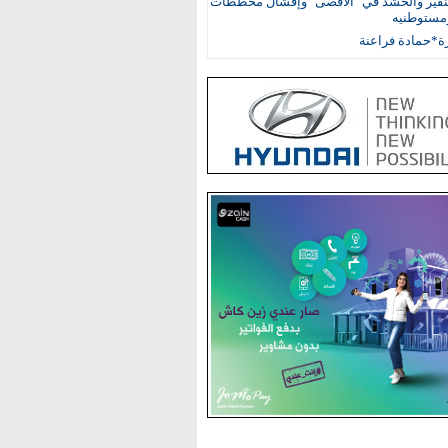
نفير والحشد في "الأقصى" وإفشال مخططات
ومستوطنيه
ة*حمادة فراعنة