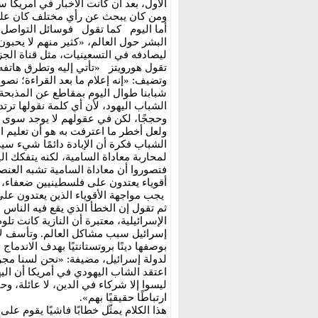
الأول، بعد أن كانت الأخبار في أمريكا 
ومن كان يبحث عن رأي مختلف كان عليه
أما اليوم كما تقول فوسائل التواصل 
البشر حول العالم، «كثير منهم لا يحبون
ليصادفه في التسعينيات، مثل قناة الج
تقول هورويتز «تأتي إليه وتطرق هاتفه
وتضيف: «إنه إعلام ما بعد القراءة؛ نصو
شبابنا طوال اليوم بمقاطع عن المذبحة
الشباب اليهود، لأن أي كلمة نقولها ترت
وحججًا، لكن في عقولهم لا يوجد سوى 
ولعل أخطر ما اعترفت به هو أن تعليم
الشباب فكرة أن الإبادة دائمًا شيء سي
لمحاربة معاداة السامية، لكنه يتفكك الي
فتصوروا أن معاداة السامية تشبه العنص
أقوياء يعتدون على فلسطينيين ضعفاء،
يجب مواجهة الأقوياء الذين يعتدون على
ثم تقول إن الخطأ الذي يقع فيه النا
الإسرائيلية، معتبرة أن النازية كانت تل
إسرائيل سبب مشاكل العالم. وتأسف لأن
بوصفها دينًا بروتستانتيًا بهدف الاندم
لدولة إسرائيل، مضيفة: «نحن لسنا مجر
اعتقد الشاب اليهودي في أمريكا أن الي
ليسوا إلا شركاء في الدين، لا عائلة، وح
ارتباطًا حقيقيًا بهم».
هذا الكلام يمثّل خطابًا فاشيًا يقوم عل