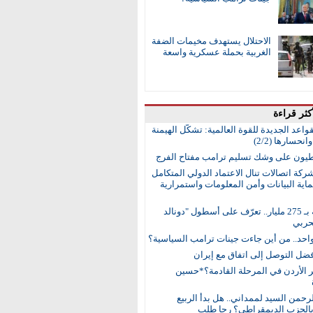
الاحتلال يستهدف مخيمات الضفة
الغربية بحملة عسكرية واسعة
كثر قراءة
واعد الجديدة للقوة العالمية: تشكُّل الهيمنة
انحسارها (2/2)
طيون على وشك تسليم ترامب مفتاح الفرج
ركة اتصالات تنال الاعتماد الدولي المتكامل
اية البيانات وأمن المعلومات واستمرارية
15 سفينة بـ 275 مليار.. تعرّف على أسطول "دونالد
حربي
واحد.. من أين جاءت جينات ترامب السياسية؟
ضل التوصل إلى اتفاق مع إيران
ر الأردن في المرحلة القادمة؟*حسين
رحمن السيد لممداني.. هل بدأ الربيع
بالحزب الديمقراطي؟ رجا طلب