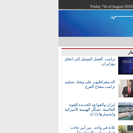
Friday 7th of August 2026
ار
ترامب: أفضل التوصل إلى اتفاق
مع إيران
الديمقراطيون على وشك تسليم
ترامب مفتاح الفرج
إيران والقواعد الجديدة للقوة
العالمية: تشكُّل الهيمنة الأميركية
وانحسارها (2/2)
ثلاثة في واحد.. من أين جاءت
جينات ترامب السياسية؟