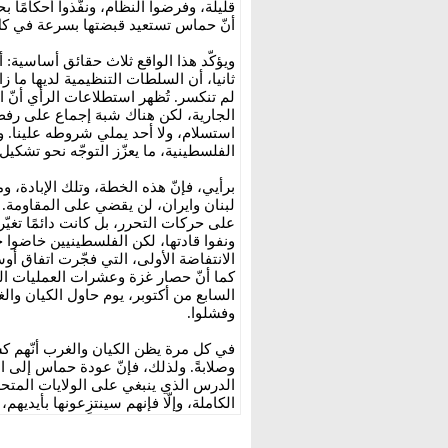
قليلة، وفرضوا النظام، ونفّذوا أحكامًا ب
أنّ حماس تستعيد قبضتها بسرعة في ك
ويؤكّد هذا الواقع ثلاث حقائق أساسية: أ
ثانيا، أن السلطات التنظيمية لديها ما ز
لم تنكسر. تُظهر استطلاعات الرأي أنّ 
الجارية، لكن هناك شبهَ إجماع على رف
استسلام، ولا أحد يملي شروطه علينا.
الفلسطينية، ما يعزّز التوجّه نحو تشك
برأيي، فإنّ هذه الخطة، وتلك الإبادة، وم
لبنان وايران، لن يقضي على المقاومة. فا
الانتفاضة الأولى، التي فجّرت اتفاق أو
كما أنّ حصار غزة وعشرات العمليات ال
السابع من أكتوبر، يوم حاول الكيان 
وفشلوا.
في كل مرة يظن الكيان والغرب أنّهم كسر
وصلابةً. ولذلك، فإنّ عودة حماس إلى ا
الدرس الذي ينبغي على الولايات المتحدة 
الكاملة، وإلّا فإنهم سينتزِعونها بأيديهم