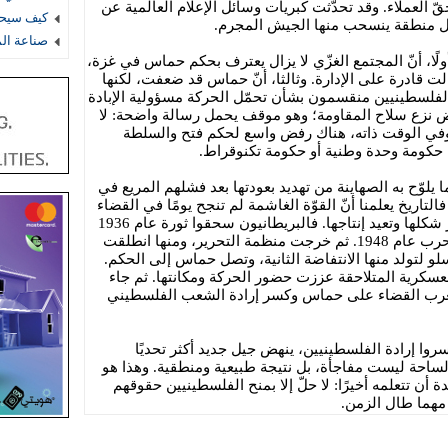
حقّ العملاء. وقد تحدّثت كبريات وسائل الإعلام العالمية عن
كيف سيحس
ل منطقة ينسحب منها الجيش المجرم.
صناعة ال
ولًا، أنّ المجتمع الغزّي لا يزال يعترف بحكم حماس في غزة،
الت قادرة على الإدارة. وثالثا، أنّ حماس قد ضعفت، لكنها
الفلسطينيين منقسمون بشأن تحمّل الحركة مسؤولية الإبادة
ض نزع سلاح المقاومة؛ وهو موقف يحمل رسالة واضحة: لا
 وفي الوقت ذاته، هناك رفض واسع لحكم فتح والسلطة
يل حكومة وحدة وطنية أو حكومة تكنوقراط.
ا يلوّح به الصهاينة من تهديد بعودتها بعد فشلهم المريع في
لتاريخ يعلمنا أنّ القوّة الغاشمة لم تنجح يومًا في القضاء
على حركات التحرر، بل كانت دائمًا تغيّر شكلها وتعيد إنتاجها. فالبريطانيون سحقوا ثورة عام 1936
ونفوا قادتها، لكن الفلسطينيين خاضوا حرب عام 1948. ثم خرجت منظمة التحرير، ومنها انطلقت
سلو لتولد منها الانتفاضة الثانية، وتصل حماس إلى الحكم.
عسكرية المتلاحقة عززت حضور الحركة ومكانتها. ثم جاء
والغرب القضاء على حماس وكسر إرادة الشعب الفلسطيني
وا إرادة الفلسطينيين، ينهض جيل جديد أكثر تحديًا
لساحة ليست مفاجأة، بل نتيجة طبيعية ومنطقية. وهذا هو
أن تتعلمه أخيرًا: لا حلّ إلا بمنح الفلسطينيين حقوقهم
، مهما طال الزمن.