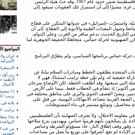
فيها: إن الحركة لا تمانع في إقامة دولة فلسطينية ضمن حدود عام 1967. وقد حثّ هنيّة الرئيس
زة، مشيرًا إلى أن استمرار تلك العقوبات سيقود إلى
ّة، واستمرّت «إسرائيل» في عدوانها المتكرر على قطاع
عةً وصول المعدات الطبية والأدوية إلى القطاع، إلى أن
ة في التاريخ الحديث، بدعمٍ سافر من الغرب. وعلى الدوام،
ر الصهيونية لحركة حماس، متجاهلةً الحقيقة الجوهرية لما
المواضيع الأ
 حركة حماس برنامجها السياسي، ولم يتطرّق البرنامج
إيران والق
الأميركية و
الديمقرا
يات المتحدة يطلقون الخطط ومبادرات السلام نيابةً عن
زين أول ش
كة حقيقية له. ولم تكن خطة ترامب استثناءً، فهي لا
لأنظمة حم
شلة التي سبقتها. وقد أُطلقت الخطة، لكن الأوضاع سرعان
الأعمال
من أكتوبر؛ إذ تتقدّم في الخطاب فقط، بينما على الأرض
التدمير، ويشنّ القصف الجوي والبري على مناطق مختلفة في
ترمب" ال
 الضفة الغربية تتصاعد الانتهاكات اليومية، من قتلٍ على
ثلاثة في 
ةِ محاصيل، وتوسّعٍ مستمر في بناء المستوطنات.
ترامب: أف
 في مقاومة الاحتلال، ولا يعترف الصهاينة بأن الفلسطينيين
ماذا ينتظ
ادة. بل يتبجّحون بأنهم هزموا حماس، ويهددون بنزع سلاحها
الرواشدة
 ذلك، وفور وقف إطلاق النار، عاد مسؤولو الشرطة وعناصر
من عبد ال
الإبادة لم تقع. أشرفوا على توزيع ما يصل من مساعدات
التقدمي 