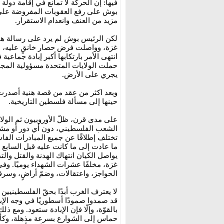
بوش على رفع العقوبات المفروضة على غ
مزيد من العنف وانعدام الاستقرار.
لكن الرئيس بوش لم يرد على رسالة هني
غزة، وواصلت فرض حصار خانقٍ عليه، مان
انتهى الأمر بارتكابها أكبر إبادة جماعي
حملت الولايات المتحدة مسؤولية المجاز
يجري على الأرض.
وبعد اكثر من عقد من قصة هنية أصدرت
حينها إلى مسألة فلسطين التاريخية.
على مدى قرن، ظلّ الأوروبيون ثم الولا
الشعب الفلسطيني، دون أي دور أو مشار
تختلف إطلاقًا عن جميع المبادرات الفا
ما عادت إلى ما كانت عليه قبل السابع 
يواصل الكيان انتهاك الهدنة والقتل و
غزة، مخلفًا عشرات الشهداء يوميًا. وفي
الحواجز، واعتقالات، وضمّ أراضٍ، وسرق
لا يعترف الغرب أبدًا بحقّ الفلسطينيين
قد صمدوا صمودًا أسطوريًا في وجه الإب
بالقوّة، وإلّا فإن الإبادة ستعود. ومع
حماس إلى الشوارع بسرعة مذهلة، وكأن 