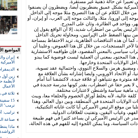
س تعبيرا عن حالة ذهنية غير مستقرة.
 الأميركية بشكل عميق يضطربون أيضا، ويضطرون أن يصنفوا
ن خلال الكلام عن أن هذا التصريح مثلا موجه إلى الداخل
ه إلى اوروبا، مثلا، والثالث موجه إلى العرب، أو إيران، أو
هر، وواحد في الطائرة، وثان على المدرج.
الرئيس يعاني من اضطراب شديد، إلا أن الواقع يقول إن
 بينها الضغط على الإيرانيين، ومحاولة تحريك الداخل
، كما أن هذه التناقضات الظاهرية، تريد الاحتفاظ بمساحة
ا لآخر المستجدات، من خلال كل هذا الغموض، وعلينا أن
المواضيع الأ
طراب سياسي بالمعنى المقصود، فإن طواقمه الاستشارية
 هذا المحتوىـ بمعنى أن العملية ليست فوضوية كما يبدو
إيران والق
الأميركية و
اخل الولايات المتحدة وخارجها.
 ومضيق هرمز، والسلاح النووي، واحتمالية عقد تسوية،
الديمقرا
ا، أو الاتحاد الاوروبي، وايضا إشاراته بشأن العلاقة مع
زين أول ش
متوترة مع نتنياهو، أو علاقة جيدة، لاكتشفنا أننا أمام
لأنظمة حم
ا يعبر حقا عن اضطراب، بقدر كونها مدرسة جديدة في
الأعمال
رف ماهية سياسة واشنطن لاعتبارات مختلفة.
ثلاثة في 
لفة عالية، لأنه يخلط أوراق الخصوم والحلفاء معا، ويبث
 الولايات المتحدة في المنطقة، وبين دول العالم، وهذا
ترمب" ال
يا من موقع الرئيس الأميركي أيا كانت غاياته التكتيكية،
لفهم، وغياب اليقين، وتفتيت للعلاقات الدولية.
ترامب: أف
صدر عن الرئيس الأميركي لن يساعد كثيرا في فهم طبيعة
صناعة ال
ات السياسة، وما يمكن اللجوء إليه للفهم في هذه الحالة،
ماذا ينتظ
الرواشدة