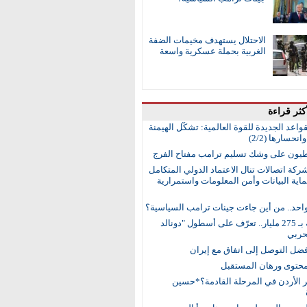
الاحتلال يستهدف مخيمات الضفة
الغربية بحملة عسكرية واسعة
كثر قراءة
واعد الجديدة للقوة العالمية: تشكُّل الهيمنة
انحسارها (2/2)
طيون على وشك تسليم ترامب مفتاح الفرج
ركة اتصالات تنال الاعتماد الدولي المتكامل
اية البيانات وأمن المعلومات واستمرارية
واحد.. من أين جاءت جينات ترامب السياسية؟
15 سفينة بـ 275 مليار.. تعرّف على أسطول "دونالد
حربي
ضل التوصل إلى اتفاق مع إيران
محتوى ورهان المستقبل
ر الأردن في المرحلة القادمة؟*حسين