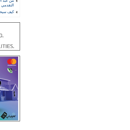
من عبد ال
التقدمي 
كيف سيحس