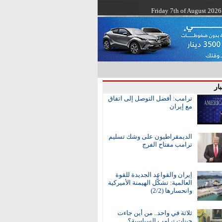
Friday 7th of August 2026
ار
ترامب: أفضل التوصل إلى اتفاق
مع إيران
الديمقراطيون على وشك تسليم
ترامب مفتاح الفرج
إيران والقواعد الجديدة للقوة
العالمية: تشكُّل الهيمنة الأميركية
وانحسارها (2/2)
ثلاثة في واحد.. من أين جاءت
جينات ترامب السياسية؟