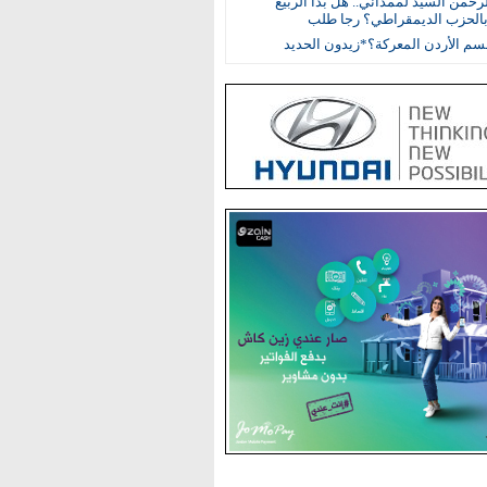
رحمن السيد لممداني.. هل بدأ الربيع
بالحزب الديمقراطي؟ رجا طلب
م الأردن المعركة؟*زيدون الحديد