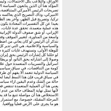
الأوراق، والتلاعب بكل الاحتمالات، ولي
المؤكد هنا أن الذين يتابعون السياسة
تصريحات الرئيس الأميركي المتناقضة، م
الاميركي، وذاك التصريح الذي يعاكسه موج
تركيا، وتصريح قبل الظهر، وآخر بعد الظ
بعيدا عن كل التفسيرات المعتادة بكون 
هذه عملية متعمدة، تحقق عدة غايات، من
الإيراني، أو شق صفوف الدولة الإيرانية
واسعة من المناورة، لتغيير الموقف وفق
نتذكر أن الرئيس لو كان يعاني من اض
والسياسية والاعلامية، هي التي تدير كل
للوهلة الأولى، وتستهدف غايات كثيرة د
لو حللنا كل إشارات الرئيس بحق إيران،
وصولا إلى اشاراته بحق الناتو، أو بريطاني
اسرائيل والتسريبات المتعمدة حول علاقة 
كومة من التناقضات، في سياق سياسي ل
السياسة الدولية تتعمد ألا يفهم أي ط
في سياق قريب فإن هذا النمط ايضا له ك
حالة من الشك وعدم اليقين ازاء سياسات
يعني هنا أن العملية المتعمدة تنتقص فعل
لأنها تمثل نهاية المطاف حالة من عدم ا
الاستخلاص هنا أن مواصلة تتبع ما قد ي
المرحلة المقبلة، خصوصا، مع استمرار ذ
هو ما يجري على الأرض فعليا وواقعيا.