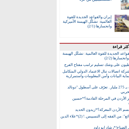
إيران والقواعد الجديدة للقوة
العالمية: تشكُّل الهيمنة الأميركية
وانحسارها (2/1)
كثر قراءة
واعد الجديدة للقوة العالمية: تشكُّل الهيمنة
انحسارها (2/2)
طيون على وشك تسليم ترامب مفتاح الفرج
ركة اتصالات تنال الاعتماد الدولي المتكامل
اية البيانات وأمن المعلومات واستمرارية
15 سفينة بـ 275 مليار.. تعرّف على أسطول "دونالد
حربي
ر الأردن في المرحلة القادمة؟*حسين
م الأردن المعركة؟*زيدون الحديد
"سد الذرائع": من الفقه إلى التسييس..! (2)*علاء الدين
الضياع!*رشاد ابو داود