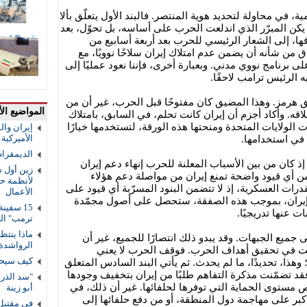
ة، في محاولة لتحديد هوية المنتصر. فالبند الأول يتعلّق بألا
لم يكن المبرّر الذي اندلعت الحرب على أساسه، بل تحوّل، بعد
ا، إلى الشعار الرئيسي للحرب بعد أربعة أسابيع من
تفاق من شأنه أن يضمن عدم امتلاك إيران سلاحًا نوويًا، مع
 برنامج نووي مدني. وبعبارة أخرى، فإننا نعود عمليًا إلى
ضيق هرمز. وهذا المضيق كان مفتوحًا قبل الحرب، غير أن من
المواضيع الأ
غلاقه. وأكاد أجزم أن إيران كانت تحلم، في السابق، بامتلاك
لولايات المتحدة ومنحتها هذه الورقة، لتستخدمها خيارًا
إيران والق
الأميركية و
 في استخدامها.
الديمقرا
؛ إذ كان من بين الأسباب المعلنة للحرب إنهاء دعم إيران
زين أول ش
تضمن أي قيود واضحة تمنع إيران من مواصلة دعم هؤلاء
لأنظمة حم
 القدرات العسكرية، إذ لا تتضمن البنود المسرّبة أي قيود على
الأعمال
إن إيران، بموجب هذه الصفقة، ستحصل على أصول مجمّدة
ات عنها تدريجيًا.
ترمب" ال
ماذا ينتظ
 جميع الجبهات. وقد يبدو ذلك انتصارًا للجميع، غير أن
الرواشدة
لت في تحقيق أهداف الحرب. فوقف الحرب لا يعني
كيف سيحس
وهذا، تحديدًا، ما لم يحدث. ثم يأتي البند السادس المتعلق
قد تضمّنت مذكرة التفاهم طلبًا من إيران بتخفيف وجودها
 مستوى الحماية التي توفرها لحلفائها. غير أن ذلك، في
أبو زينة
 أكبر على مهاجمة دول المنطقة، أو من دفع حلفائها إلى
في مقتبل 