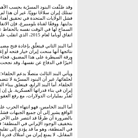
وقد صُنِّفت البنود المسرّبة بحسب الأهمي
تمتلك إيران سلاحًا نوويًا. غير أن هذا 
فشل الولايات المتحدة في تحقيق أهدافه
بدايتها. ووفقًا لقناة بلومبيرغ، فإن الا
السماح لها في الوقت نفسه بالحفاظ على
اتفاق أوباما لعام 2015، الذي انقلب عليه الرئيس ترامب لاحقًا.
أما البند الثاني فيتعلّق بإعادة فتح م
نتائجها أنها منحت إيران خيار فتحه أو إ
ورقة السيطرة على هذا المضيق، فجاءت ا
أخيرًا في الدفاع عن نفسها، وقد نجحت
ويأتي البند الثالث متصلًا بدعم الحلفاء
لحلفائها، غير أن البنود المسرّبة لا ت
الحلفاء. أما البند الرابع، فيتعلق ببناء
إيران في بناء قدراتها العسكرية. بل 
تُقدَّر بمليارات الدولارات، مع رفع العقوب
أما البند الخامس، فهو انتهاء الحرب على
الواقع يشير إلى أن جميع الجبهات فش
بالضرورة أن طرفًا قد انتصر على الآخر؛ 
بتخفيف الوجود الإيراني في المنطقة؛ ف
في المنطقة، وهو ما قد يؤدي إلى تقليص
المقابل، لا يمنع إيران من امتلاك قدرة