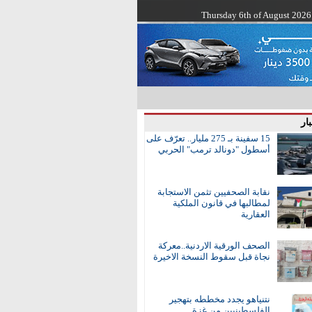
Thursday 6th of August 2026
ار
15 سفينة بـ 275 مليار.. تعرّف على
أسطول "دونالد ترمب" الحربي
نقابة الصحفيين تثمن الاستجابة
لمطالبها في قانون الملكية
العقارية
الصحف الورقية الاردنية..معركة
نجاة قبل سقوط النسخة الاخيرة
نتنياهو يجدد مخططه بتهجير
الفلسطينيين من غزة