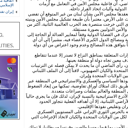
اتفاقية م
الماضي، أن فاعلية مجلس الأمن في التعامل مع أزمات
الإسلامي 
لدولية وآليات اتخاذ القرار داخله.
إيران تق
عقدها مجلس الأمن بشأن لبنان من غير المتوقع أن تفضي
 على الأرض، معتبراً بأن طبيعة تشكيل مجلس الأمن وبنيته
ى التي خرجت منتصرة بعد الحرب العالمية الثانية، أكثر من
الأمن الدوليين بصورة مستقلة.
في القضايا الدولية وفقاً لمعايير العدالة أو الحاجة إلى
ة ومصالح الدول الكبرى الأعضاء فيه، مشيراً إلى أن أي
 بتوافق هذه المصالح وعدم وجود اعتراض من أي دولة
رات المتعلقة بمناطق النزاع لا تصدر إلا عندما تتقاطع
 معين تجاه دولة أو منطقة بعينها.
ان، رأى الماضي أن ما يحدث لا يمكن فصله عن الترتيبات
المتحدة والكيان الصهيوني، لافتاً إلى أن الملف اللبناني
ين الولايات المتحدة وإيران.
وذها السياسي والعسكري والاستراتيجي في المنطقة عبر
يق ذلك امتلاك أوراق تفاوضية، تمكنها من إبعاد الضغوط
ل المنطقة والعالم بملفات وصراعات متعددة.
أذرع الاستراتيجية بالنسبة لإيران، لذلك فإن ما يجري حالياً
ضي اللبنانية، إلا أن أهدافه الفعلية تتجاوز الحدود
ران وتقليص نفوذها الإقليمي.
ه بالحرس الثوري الإيراني على المستويين العسكري
كل من الولايات المتحدة والكيان لاتخاذ الإجراءات التي
لأمن، بما فيها روسيا والصين وفرنسا وبريطانيا، لا تملك