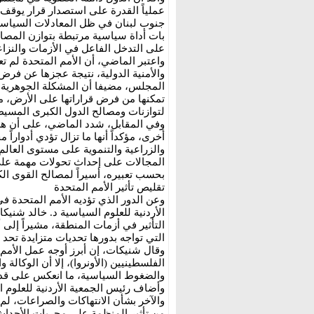
عملياً القدرة على استصدار قرار يوقف 
جنوب لبنان في ظل المعادلات السياسية
بات أداة سياسية مرتبطة بتوازن المصال
على التدخل الفاعل في الأزمات والنزا
واعتبر الماضي، أن الأمم المتحدة لم تع
والأمنية الدولية، نتيجة عجزها عن فرض 
المجلس، مضيفا أن المشكلة الجوهرية ت
تمكنها من فرض قراراتها على الأرض، م
لتوازنات ومصالح الدول الكبرى المسي
وفي المقابل، شدد الماضي، على أن هذا
أخرى، مؤكداً أنها ما تزال تؤدي أدواراً م
والزراعية والتنموية على مستوى العالم.
المجالات على إحداث تحولات مهمة على 
بحسب تعبيره، أسيراً لمصالح القوى ال
تقليص تأثير الأمم المتحدة
وعن الدور الذي تؤديه الأمم المتحدة 
الأردنية للعلوم السياسية د. خالد شنيكا
التأثير في أزمات المنطقة، مشيراً إلى 
التي تواجه بدورها تحديات متزايدة تحد م
وقال شنيكات، إن أبرز أوجه عمل الأمم 
الفلسطينيين (الأونروا)، إلا أن الوكالة
والضغوط السياسية، ما انعكس على قدرت
وأضاف رئيس الجمعية الأردنية للعلوم ال
والآخر بشأن الانتهاكات والصراعات، لم ت
من تأثير المنظمة على مجريات الأحداث