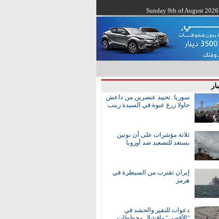
Sunday 9th of August 2026
ار
سوريا: تحييد عنصرين من داعش
حاولا زرع عبوة في السيدة زينب
ثلاثة مؤشرات على أن بوتين
يستعد للتصعيد ضد أوروبا
إيران تقترب من السيطرة في
هرمز
دعوات للنفير والحشد في
"الأقصى" وإفشال مخططات