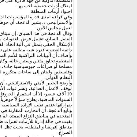
المنظمة الدولية من جهة قادرة على فرض
امتلاك أدوات حقيقية لحسمها.
احتواء أزمات المنطقة
وفي قراءة لمدى قدرة المؤسسات الدولي
والاستراتيجي د. بشير الدعجة، أن جوهر
لعمل مجلس الأمن.
وقال الدعجة في هذا السياق، إن ميثا
الفصل السابع، تشمل فرض العقوبات وال
الإشكال الحقي يتمثل في آلية اتخاذ 
دائمة العضوية قدرة شبه مطلقة على تع
وأضاف أن البيانات التراكمية للأمم ا
المنظمة تجاوز مئتين وستين حالة، وكان
مسلحة أو صراعات جيوسياسية حادة، خ
وفلسطين ولبنان إلى ساحات متكررة لل
النظام الدولي.
لوقف الأعمال العدائية، ونشر قوات الأم
10 آلاف عنصر، إلا أن استمرار الخرو
السنوات الماضية، يطرح سؤالاً جوهرياً
بقراراتها عندما تغيب الإرادة السياسية ال
وتابع الدعجة، أن التجارب المقارنة في
المتحدة في مناطق النزاع الممتد، لم 
بقيت في حالة إدارة للأزمات لفترات ط
مناطق إفريقيا والمنطقة، بحيث تظل ال
الصراع.