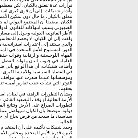
قرارات عدة تتعلق بالكيان، لكن معظمها
وأشار شنيكات، إلى أن قوى كبرى اس
تتعلق بالكيان، ما حال دون تمكين الأم
الكيان، مضيفا أن المجتمع الدولي لم
الصهيوني بسبب انتهاكاته للقانون الدو
الأطر القانونية الدولية وحول إلى مسا
ولفت إلى أن الكيان، لا يخضع للمحاسب
والذي يستند إلى اعتبارات استراتيجية 
الدور المسموح للأمم المتحدة في المن
المهام اللوجستية والرقابية وقوات حفظ 
العاملة في جنوب لبنان وقوات الفصل 
وأضاف شنيكات، أن هذا الواقع يأتي ضم
في القضايا السياسية والأمنية الكبرى. 
ومؤسساتها عندما صدرت عنها مواقف أو 
التوتر التي نشأت عقب تقارير أممية تن
بحقهم.
وبشأن التطورات الراهنة في لبنان، است
الأزمة الحالية أو وقف التصعيد القائم.
لتطورات الصراع على الأرض ونتائج الم
دولية. موضحا بأن الكيان سيواصل عمليا
سياسية، ما سيحد من فرص نجاح أي جه
الحالية.
وجدد شنيكات تأكيده على أن استخدام
كبيرة قدرة الأمم المتحدة ومجلس الأمن