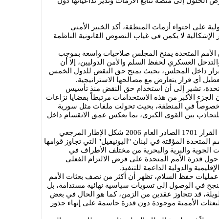
 الحلول إلى منصة تتابع الأزمات وتدير تداعياتها دون
ة على احتواء أزمات المنطقة، أكد الخبير الأمني
 الإشكالية لا يكمن في غياب النصوص القانونية الناظمة
ق الأمم المتحدة يمنح المجلس صلاحيات واسعة بموجب
تدخل العسكري لحفظ السلم والأمن الدوليين، إلا أن
القرار داخل المجلس، بحيث يمنح حق النقض للدول الخمس
طيل أي قرار يتعارض مع مصالحها الاستراتيجية.
لمتحدة، تشير إلى أن استخدام حق النقض منذ تأسيس
 الجزء الأكبر من هذه الاستخدامات مرتبطاً بقضايا نزاعات
صوصاً في المنطقة، بحيث تحولت ملفات مثل سورية
تجاذب بين القوى الكبرى، بما يعكس عمق الانقسام داخل
وأوضح الخبير الأمني والاستراتيجي، أن القرار 1701 الصادر العام 2006 شكل الإطار المرجعي
م المتحدة المؤقتة في لبنان "اليونيفيل" التي تجاوز قوامها
قات الجوية والبرية والبحرية من مختلف الأطراف في
 حول قدرة الأمم المتحدة على فرض الالتزام الفعلي
إقليمية والدولية الداعمة للتنفيذ.
 عمليات حفظ السلام، تظهر أن أكثر من نصف بعثات الأمم
تنجح في الوصول إلى تسويات سياسية نهائية مستدامة، بل
ويلة، قد تتجاوز عقدين من الزمن، كما هو الحال في بعض
بعثات الأممية موجودة دون قدرة حاسمة على إنهاء جذور