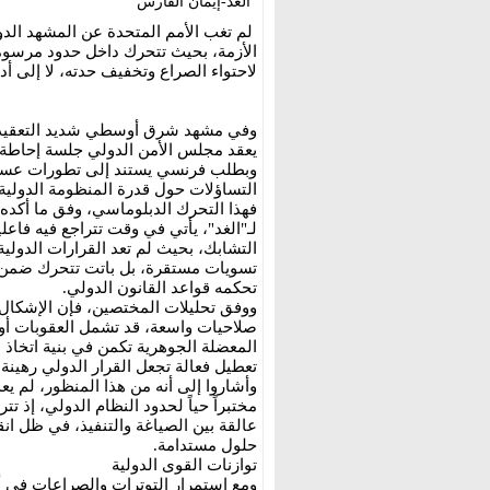
الغد-إيمان الفارس
لم تغب الأمم المتحدة عن المشهد الدو
الأزمة، بحيث تتحرك داخل حدود مرسومة
لاحتواء الصراع وتخفيف حدته، لا إلى أدا
وفي مشهد شرق أوسطي شديد التعقيد، تت
يعقد مجلس الأمن الدولي جلسة إحاطة 
وبطلب فرنسي يستند إلى تطورات عسكرية
التساؤلات حول قدرة المنظومة الدولي
فهذا التحرك الدبلوماسي، وفق ما أكد
لـ"الغد"، يأتي في وقت تتراجع فيه فاعلي
التشابك، بحيث لم تعد القرارات الدولي
تسويات مستقرة، بل باتت تتحرك ضمن ه
تحكمه قواعد القانون الدولي.
ووفق تحليلات المختصين، فإن الإشكال ل
صلاحيات واسعة، قد تشمل العقوبات أو 
المعضلة الجوهرية تكمن في بنية اتخاذ
تعطيل فعالة تجعل القرار الدولي رهينة
وأشاروا إلى أنه من هذا المنظور، لم 
مختبراً حياً لحدود النظام الدولي، إذ ت
عالقة بين الصياغة والتنفيذ، في ظل ا
حلول مستدامة.
توازنات القوى الدولية
ومع استمرار التوترات والصراعات في 