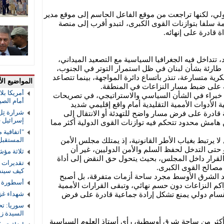
لي، لكنها تراجعت من موقع الفاعل الحاسم إلى موقع مدير
 سلفا بتوازنات القوى الكبرى، لتبدو أقرب إلى منصة
ة قادرة على إنهائه.
داخل فيه الجغرافيا السياسية مع التصعيد الميداني،
طارئة بشأن لبنان في ظل استمرار التوتر في الجنوب،
 متسارعة، تنذر باتساع دائرة المواجهة، بينما تتصاعد
المواضيع الأ
ة على ضبط مسار النزاعات في المنطقة.
أمريكا بل
ه خبراء في الشأن السياسي والاستراتيجي، في تصريحات
أمام الصي
ة الأدوات الأممية التقليدية أمام واقع إقليمي شديد
شرارة تِل
ة قادرة على فرض مسار واضح للتهدئة أو الانتقال إلى
إسرائيل 
امش محدود تتحكم فيه توازنات القوى الدولية أكثر مما
"اتفاقية 
المستقب
ا يرتبط بغياب الأطر القانونية، إذ يمتلك مجلس الأمن
حتى التدخل لحفظ السلم والأمن الدوليين، غير أن
ثلاثة مؤش
 القرار داخل المجلس، بحيث يتحول حق النقض إلى أداة
تقديرات ا
 مصالح القوى الكبرى.
كيف سينف
يعد الشرق الأوسط مجرد ساحة أزمات متفرقة، بل أصبح
أسطورة ال
تراكم النزاعات دون حسم نهائي، وتبقى القرارات الأممية
شهداء غز
نقسام دولي يمنع تشكل إرادة جماعية قادرة على فرض
سوريا: ت
السيدة ز
أكثر من ساحة شرق أوسطية، رأى أستاذ العلوم السياسية