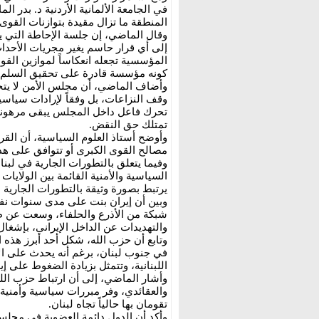
في الجامعة الألمانية الأردنية د. بدر 
المنطقة ما تزال مقيدة بتوازنات القوى ا
وقال الماضي، إن جلسة الإحاطة التي ي
إلى أي قرار حاسم يغير مجريات الأحداث
المؤسسية تجعله انعكاساً لموازين القو
كونه مؤسسة قادرة على تحقيق السلم و
وأضاف الماضي، أن مجلس الأمن لا يتحرك 
وقف النزاعات، بل وفقاً لإرادات سياسي
تحرك فاعل داخل المجلس يبقى مرهوناً
تمتلك حق النقض.
وأوضح أستاذ العلوم السياسية، أن القرا
مصالح القوى الكبرى أو تتوافق على هدف
وفيما يتعلق بالتطورات الجارية في لبن
السياسية والأمنية القائمة بين الولايات 
يرتبط بصورة وثيقة بالتطورات الجارية ب
وبين أن إيران بنت على مدى سنوات نف
شبكة من الأذرع والحلفاء، وسعت عن طر
والتهديدات عن الداخل الإيراني، بإشغا
وتابع أن حزب الله، شكل أحد أبرز هذه ال
في جنوب لبنان، برغم أنه يحدث على الأرا
اللبنانية، وتتمثل بزيادة الضغوط على إي
وأشار الماضي، إلى أن ارتباط حزب الل
والعقائدي، وفر مبررات سياسية وأمنية ل
تقومان بها حالياً تجاه لبنان.
وأكد أن الدول دائمة العضوية في مجلس ا