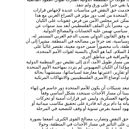
 بقي حبراً على ورق ولم تنفذ.
تخدمت حق النقض في مناسبات عديدة لإجهاض قرارات
م المتحدة من لعب دور مؤثر في الصراع العربي مع هذا
 يتمكن عبر مجلس الأمن من فرض عقوبات على الكيان
لي، معتبراً بأن الملف الفلسطيني أبعد منذ سنوات عن
ر سياسي تهيمن عليه الحسابات والمصالح الدولية.
ة وفق القانون الدولي بسبب الدعم الغربي المستمر له،
وسياسية، تعد جزءاً من مصالحه في المنطقة. مشيرا إلى أن
طقة، بات محصوراً ضمن حدود معينة، تقتصر غالباً على
السلام، كما هو الحال بالنسبة لقوات الأمم المتحدة،
والمراقبة في مناطق أخرى.
ن مسار طويل الأمد، أدى إلى تقليص دور المنظمة الدولية
مؤكدا أن الكيان الصهيوني لم يتردد بمهاجمة الأمم المتحدة
تقارير، اعتبرتها معارضة لسياساتها، مستشهداً بحالة
اولت أوضاع الأسرى الفلسطينيين والانتهاكات المرتكبة
بعد شنيكات أن يكون للأمم المتحدة دور حاسم في إنهاء
 مبينا أن مسار الأحداث سيتحدد بشكل أساسي وفقاً
واجهة العسكرية، وليس عبر قرارات أممية أو تحركات
ته ما دام يرى أنه قادرة على تحقيق مكاسب ميدانية أو
ود أممية بفرض تسوية أو وقف للتصعيد في المرحلة
 حق النقض وتضارب مصالح القوى الكبرى، أضعفا بصورة
 على التأثير في مسار الأحداث في المنطقة، وحولا