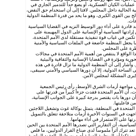
عمليات الكيان العسكرية، أو يضع حداً للتدمير الجاري في
 الحالية داخل المجلس. لافتا إلى أن استخدام حق النقض،
ح بين القوى الكبرى، وهو ما يحد من قدرة المنظمة الدولية
عات.
د قادرة على أداء دور الوسيط النزيه في القضايا السياسية
إرادتها السياسية أو الإنسانية على الدول المهيمنة على
كمن في غياب قوة تنفيذية مستقلة لدى الأمم المتحدة،
ا يجعل المنظمة خاضعة في الملفات السياسية والأمنية
طرة على المجلس.
 الواقع لا ينتقص من أهمية الأمم المتحدة في مجالات
حورية ومؤثرة في القضايا الإنسانية والثقافية والبيئية
 وأشار إلى أن المنظمة الدولية ما تزال قادرة في هذه
الساحة الدولية، إلا أن دورها السياسي والأمني سيبقى،
كبرى المشكلة لمجلس الأمن.
في مواجهة أزمات الشرق الأوسط، رأى رئيس الجمعية
ت، أن الأمم المتحدة فقدت جزءاً كبيراً من قدرتها على
أن دورها بات يقتصر بدرجة كبيرة على الجوانب الإنسانية،
ن فاعليتها.
المتحدة في المنطقة، يتمثل بوكالة غوث وتشغيل اللاجئين
 واجهت في السنوات الأخيرة أزمات متلاحقة تتعلق بالتمويل
ها على الاستمرار في أداء مهامها.
سياسية، أن التقارير التي تصدرها الأمم المتحدة بين الحين
عد تترك أثراً ملموساً لدى صناع القرار الدوليين، ما قلص
. مؤكدا أن المنظمة الدولية أصدرت طوال العقود الماضية