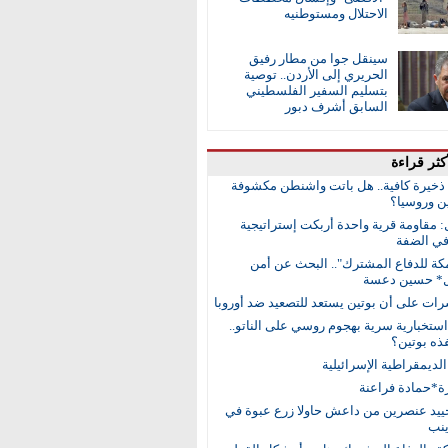
الاحتلال ومستوطنيه
سينقل جوا من مطار رفيق
الحريري إلى الأردن.. توصية
بتسليم السفير الفلسطيني
السابق أشرف دبور
كثر قراءة
ا ذخيرة كافية.. هل باتت واشنطن مكشوفة
ن وروسيا؟
: مقاومة قرية واحدة أربكت إستراتيجية
في الضفة
مكة للدفاع المشترك".. البحث عن أمن
ل* حسين دعسة
رات على أن بوتين يستعد للتصعيد ضد أوروبا
ستخبارية سرية بهجوم روسي على الناتو..
ذه بوتين؟
ديمقراطية الإسرائيلية
ة*حمادة فراعنة
حييد عنصرين من داعش حاولا زرع عبوة في
ينب