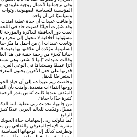
وفي ترجماتها لأعمال روجيه غارودي، ج
المؤسسة للسياسة الصهيونية، وتواجه التز
وسياسيًا في آن واحد.
وأضافت عبيدات أن حياة عطية امتدت تج
وقد صُوّرت أحيانًا كصوت حاد في اللح
لعبت دور الحافظة للذاكرة والمؤرخة للأ
مسؤولية أخلاقية لا تتحول إلى مجرد زخ
وتابعت عبيدات أن من أجمل ما ميّز حياة
إنسانيتها، مؤكدة أن علاقتها بها بقيت
حياتنا كجزء من رحمة خفية في هذا العا
وقالت عبيدات "إنها لا تشعر، وهي تستع
أثرًا عميقًا ومستدامًا في الوعي العر
قدرتها على جعل الآخرين يحبون المعرفة و
استعراضًا للعقل.
وخلصت ريم عبيدات، إلى أن حياة الحو
روحها انتماءات متعددة، وآمنت بأن الق
المثقف عندها كانت تُقاس بقدر الرحمة و
كثيرة جدًا يا حياة".
من جانبها، تحدثت ربى عطية، ابنة الدكتو
مميزًا، وقدّمت للعالم العربي عددًا كبي
الرفيع.
كما تناولت ربى إسهامات حياة الحويك 
مقاربة الإنتاج المعرفي والثقافي من
وتطرقت كذلك إلى توجهاتها السياسية و
مفصلية في تاريخ المنطقة، بدءًا من نكبة