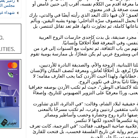
زامير يعل
ما معرفة أقدم من الكلام نفسه، أقرب إلى حنين غامض أو
مجلس الس
يست صدفة بل قدر معنوي.
شهداء غز
لعمق؛ لأن فيها ذلك البعد الذي رأيته أيضًا في والدتي، بارك
 يحمل المتصوف سرّه الداخلي؛ بهدوء يشبه اليقين، وبألم
اتها كاملة، ثم تجاوزت ذاتها، فلم تعد تقاتل لتنتصر، بل
ت مجرد صديقة، بل بدت كإحدى حارسات الروح العربية
نفس، وفي المعرفة فعلًا أخلاقيًا وإنسانيًا.
هم من باب الثقافة، ثم تحولت مع السنوات إلى فرد من
اني ومشروع عربي لم يكن شعارًا، بل ممارسة يومية تقوم
 اللبنانية، الزوجة والأم، والصديقة النادرة للأردنيين،
ًا يُرفع، بل أخلاقًا تُعاش، ومعرفة تُنصف المكان والإنسان
 خطاباتها، ولهذا أحبت الأردن كما يحب العارف مقامه؛ لا
 ثانيًا يدخل في تكوين الروح.
لة لاكتشاف الوطن"، حيث لم تكتب الأردن بوصفه جغرافيا
، وردًا معرفيًا على التزوير الصهيوني للتاريخ، وإصغاءً
 حقيقية لبلاد الشام، وقالت: "في الدائرة، الذي تشاورت
جانب مثقفين أردنيين وعرب، لم تكتب مسرحًا بالمعنى
 بوصفها دائرة روح وحضارة وخصب وأساطير ومصائر
 تتكسرها الحدود لكنها لا تنكسر.
علامية صاحبة الموقف، فقالت: "في الترجمة، كانت تعرف
تترجم رواية عن تاريخ الفلسفة فحسب، بل فتحت للقارئ
صفه تمرينًا على الحرية.