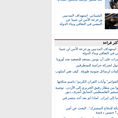
الشيباني: استهداف المدنيين
وزعزعة الأمن لن تثنينا عن
المضي في التعافي وبناء الدولة
كثر قراءة
 استهداف المدنيين وزعزعة الأمن لن تثنينا
في التعافي وبناء الدولة
رات على أن بوتين يستعد للتصعيد ضد أوروبا
ول لشركة حراسة للمتطرفين
مات لرسائل صوتية طويلة.. كيف تغير أسلوب
لفواتير" وآيات القران الكريم! |باسم سكجها
 من مطار رفيق الحريري إلى الأردن.. توصية
لسفير الفلسطيني السابق أشرف دبور
ا إلى إيران.. لماذا لم يعد أحد ينتصر في
مكة للدفاع المشترك".. البحث عن أمن
ل* حسين دعسة