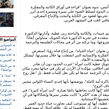
مس، ندوة بعنوان "قراءة في أوراق الكاتبة والمفكرة
ءت الندوة لتسلط الضوء على سيرة ومسيرة إحدى أبرز
جربتها لعقود من الكتابة والبحث والإنتاج المعرفي،
ي لافت في المشهد العربي.
 عبيدات، والكاتبة والباحثة ربى عطية، وأدارتها الدكتورة
تعددة في تجربة الدكتورة حياة الحويك، متناولين أبعادًا
المواضيع الأ
شروعها، وما تركته من أثر في مجالات الفلسفة والترجمة
الشيباني:
عن المضي 
 بعنوان "حياة الحياة"، من إنتاج قناة رؤيا، استعرض
ثلاثة مؤش
الفكرية والإنسانية التي انشغلت بها خلال مسيرتها، ليشكل
 والمتعددة الأبعاد.
الجيش تح
لحويك عطية كانت امرأة "عبرت الحدود دون أن تغادر
من المكال
قف أخلاقي، مؤكدة أن الأردن لم يكن في حياتها مجرد مكان
تواصلنا؟
ت أن الترجمة عندها لم تكن نقل كلمات فقط، بل "نقل روح
"سند" و"ا
سينقل جوا
رة أمة كاملة"، ووصفتها بأنها إحدى النساء اللواتي مشين
بتسليم ا
اف الروح".
 "إنها كانت تخاطبها دائمًا بعبارة: "أنتِ امرأة كثيرة"، في
من أوكراني
الحروب؟
يفة أن هذه "الكثرة" كانت مصدر تميزها وإشكالاتها في آنٍ
صيتها الاستثنائية.
"اتفاقية 
ة عطية، أنها لم تستوعب كيف تجاوزت حياة حدود العمر
المستقب
 مشيرة إلى أن علاقتهما لم تكن علاقة أجيال أو مهنة فقط،