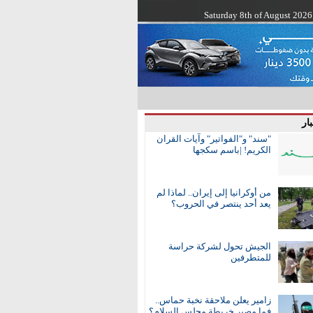
Saturday 8th of August 2026
ار
"سند" و"الفواتير" وآيات القران
الكريم! |باسم سكجها
من أوكرانيا إلى إيران.. لماذا لم
يعد أحد ينتصر في الحروب؟
الجيش تحول لشركة حراسة
للمتطرفين
زامير يعلن ملاحقة نخبة حماس..
فما مصير خريطة مجلس السلام؟