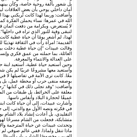
بل شعور بألفة روحية خاصة، وكأن بينه
أمان داخلي يوحي بأن بعض العلاقات ل
وأضافت: وربما لهذا كانت تُربكني بهذا ا
الله في عمرها: نساء يحملن الفكرة كما
لا يُستعرض، وبكرامة من دفعت أثمان قناع
لتبقى وفية للنور الذي تراه في داخلها".
لهذا، لم أشعر يومًا أن حياة عطية كان
القديمة؛ امرأة رأت في الثقافة تهذيبًا لل
وقالت عبيدات "إن حياة عطية دخلت بيت
العائلة، بما حملته من عمق فكري وإنس
على العدالة والانتماء والمعرفة.
وحين أستعيد حياة عطية، أستعيد ابنة حلتا
وأستعيد معها مشروعًا عربيًا لم يكن شعار
معًا. كانت ترى الأمة في تفاصيلها لا في
بوصفه منفى حرب أو محطة عمل، بل وطنًا
وأضافت: "وقد تجلى ذلك في كتابها "رح
معلقة على الخرائط، بل طبقات من المعنى
عميقًا لحجارة البلاد وأنفاس ناسها.
وأشارت عبيدات، إلى أن حياة كانت ابنة
في فكرته ونصه الأول مع والدتي، إلى 
التقليدي، بل أعادت إنشاد بلاد الشام
متشابكة، فجعلت من الشام مسرحًا لهوية
وتحدثت عبيدات عن حياة المترجمة والإ
ماذا تنقل ولماذا. ففي عالم صوفي لم 
العربي، وخصوصًا الشاب، باب السؤال بو