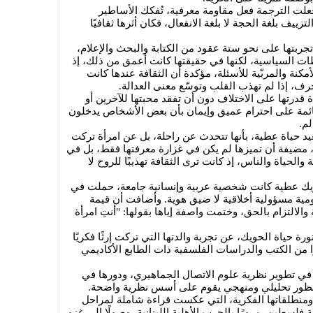
علت الترجمة فعل مقاومة معرفية، تُفكك الأساطير
ييف بلغة الحجة لا بلغة الانفعال، فكان أثرها ثقافيًا
ربتها على نحو ستة عقود من الكتابة والبحث والإعلام،
ظات السياسية، لكنها في حقيقتها كانت أعمق من ذلك، إذ
مكنة والمربّية للأسئلة، مؤكدة أن الثقافة عندها كانت
رف، إذا لم تهذب القلب وتوسّع معنى العدالة.
 قدرتها على الاختلاف دون أن تفقد محبتها للآخرين أو
 قائمة على احترام عميق وإيمان بأن بعض الأشخاص يدخلون
لم.
يد حياة عطية، بأنها تتحدث عن راحلة، بل عن امرأة تركت
بي، مضيفة أن تميزها لم يكن في غزارة معرفتها فقط، بل في
الحياة والناس، إذ كانت ترى الثقافة تهذيبًا للروح لا
يك عطية كانت شخصية عربية وإنسانية جامعة، حملت في
ومية مسؤولية أخلاقية لا ضيق هوية. وأضافت أن قيمة
الالتزام بالحق، وختمت واصفة إياها بقولها: "أنتِ امرأة
رة حياة الحويك، عن تجربة والدتها التي تركت إرثًا فكريًا
رًا من الكتب والدراسات الفلسفية ذات الطابع الأكاديمي
في تطوير نظرية علوم الاتصال الجماهيري، ودورها في
 منظور تحليلي ومنهجي يقوم على أسس نظرية واضحة.
منطلقاتها الفكرية، التي عكست قراءة شاملة لمراحل
 فلسطين، مرورًا بالحرب الأهلية اللبنانية، وصولًا إلى غزو