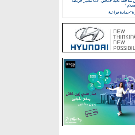
ن ملاحقة نخبة حماس.. فما مصير خريطة
لام؟
ة*حمادة فراعنة