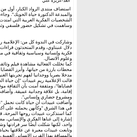
الغد-عزيزة علي
استضاف منتدى الرواد الكبار، أول من أ
والمبدعة الدكتورة حياة الحويك". وجا
الشخصيات الفكرية العربية التي امتدت ت
وساهمت في تشكيل حضور فلسفي وثقاف
وشاركت في الندوة كل من: الإعلامية ريم
دلال عنبتاوي، وقدم المتحدثون قراءات م
فكرية وإنسانية وسياسية وثقافية في م
وعلوم الاتصال.
كما تخللت الفعالية مشاهدة فيلم وثائقي
محطات بارزة من حياتها، وأبرز القضايا 
مدخلا بصريا ووجدانيا لفهم تجربتها الغنية
قالت الإعلامية ريم عبيدات "إن حياة ا
قضاياها"، ومثقفة آمنت بأن الثقافة مو
إقامة، بل علاقة وجدانية عميقة. وأضاف
ومشروع حضاري وإنساني".
وأضافت عبيدات أن حياة كانت تحمل "ذاك
في هذا الشرق "وكأنهن يحملنه على أكت
كما استذكرت عبيدات روحها المرحة، قائلة
إشارة إلى غناها الفكري والإنساني، مض
واحد، لكنها شكلت أيضًا سر فرادتها وشخ
وتابعت عبيدات معبرة عن علاقتها بحيا
والمسافة بهذا القرب الإنساني العميق،