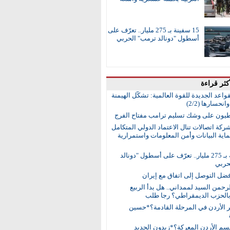
15 سفينة بـ 275 مليار.. تعرّف على
أسطول "دونالد ترمب" الحربي
كثر قراءة
واعد الجديدة للقوة العالمية: تشكُّل الهيمنة
انحسارها (2/2)
طيون على وشك تسليم ترامب مفتاح الفرج
ركة اتصالات تنال الاعتماد الدولي المتكامل
اية البيانات وأمن المعلومات واستمرارية
15 سفينة بـ 275 مليار.. تعرّف على أسطول "دونالد
حربي
ضل التوصل إلى اتفاق مع إيران
رحمن السيد لممداني.. هل بدأ الربيع
بالحزب الديمقراطي؟ رجا طلب
ر الأردن في المرحلة القادمة؟*حسين
م الأردن المعركة؟*زيدون الحديد