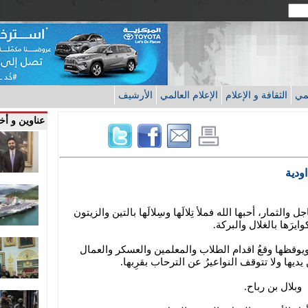
قمي
الثقافة و الإعلام
الإعلام العالمي
الأرشيف
عناوين و أخب
ودية
 والثمار، أحبها الله فملأ تِلالَها وسِلالَها بالتين والزيتون
ايرَها بالغلال والبركة.
ويوقظها وقعُ اقدام الطلاب والمعلمين والعسكر والعمال
يديها ولا تتوقف النواعيرُ عن الترحاب بقرِبها.
 وبلال بن رباح.