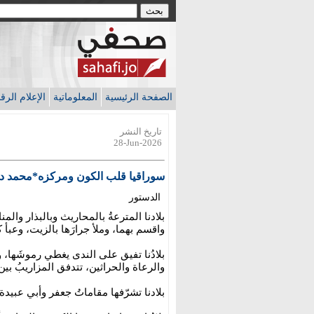
الصفحة الرئيسية
المعلوماتية
الإعلام الر
تاريخ النشر
28-Jun-2026
سوراقيا قلب الكون ومركزه*محمد دا
الدستور
بلادنا المترعةُ بالمحاريث وبالبذار والمناجل
واقسم بهما، وملأ جرارَها بالزيت، وعبأ كو
بلادُنا تفيق على الندى يغطي رموشَها، 
والرعاة والحراثين، تتدفق المزاريبُ بين 
بلادنا تشرّفها مقاماتُ جعفر وأبي عبيدة