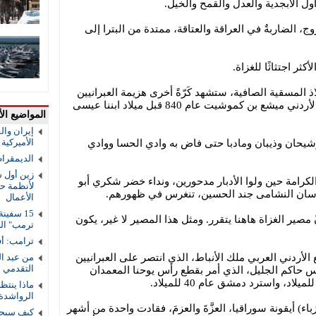
أول الأبجدية والعدل والقمح والخيل.
روج، الضاربةٌ في العراقة والعتاقة، ممتدة من البترا إلى
كثر اجتثاثًا للغزاة.
 المسقية الصافية، ستشهد كَرّةً أخرى هزيمة العبرانيين
كما هزم أسلافَهم، ملكُ مؤاب الفارس الأردني ميشع بن كموشيت عام 840 قبل ميلاد ابننا عيسى
المواضيع الأ
إيران والق
الأميركية و
وشيحان وذيبان ومادبا حتى فاض به وادي الحسا ووادي
الديمقرا
زين أول ش
كرامة حين ولوا الأدبار مدحورين، ونداء خضر شكري أبو
لأنظمة حم
رسان النشامى جند الحسين، تنغرس في ظهورهم.
الأعمال
صير الغزاة هاهنا يتقرر. ومثل هذا المصير لا غير، يكون
ترمب" ال
ترامب: أف
الأردني العربي ملك الأنباط، الذي انتصر على العبرانيين
من عبد ال
التقدمي 
س حاكم الجليل، الذي أمر بقطع رأس يوحنا المعمدان
ماذا ينتظ
الرواشدة
اء) أيقونة سوراقيا، العزَّةَ والعزمَ، فقادت واحدة من أشهر
كيف سيحس