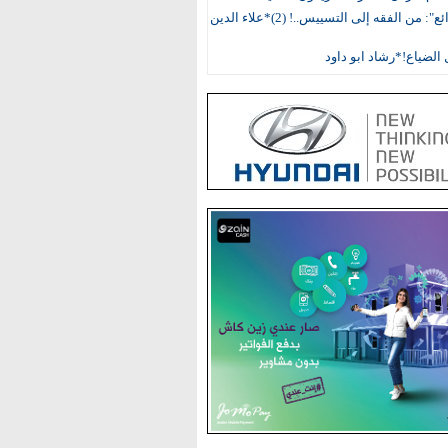
"سد الذرائع": من الفقه إلى التسييس..! (2)*علاء الدين
الضياع!*رشاد ابو داود