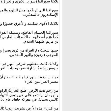
بلادُنا سوراقيا (سوريا الكبرى والعراق) 
سوراقيا التي تُرصِّعها مدنُ الثلوج والم
الإسكندرون فالمحمّرة.
بلادُنا، الأقوى شكيمة والأعرق حضورًا والأ
سوراقيا الحسام القاطع، وسبيكة الفولاذ
بن مريم عليهما السلام.
حينها شخبَ دمُ الغزاة من ذرى بصيرا 
الموجب (ارنون) والنهر المقدس.
وكذلك كانت مقتلتهم شرقي النهر في ال
درويش يشمخُ بشارةَ نصر، وحراب الف
حينذاك ارتوت سوراقيا وظلت تصدح أنّ م
مصير العبرانيين الغزاة.
من رحم هذه الأرض، طلع الحارثُ الرابع 
والرومان، وانتصر على هيرودوس أنتيبا
(النبي يحيى)، في معركة جلعاد عام 36 للميلاد، واسترد دمشق عام 40 للميلاد.
من كبرياء هذه الأرض تشربت زنوبيا (الزب