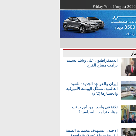
Friday 7th of August 2026
ار
الديمقراطيون على وشك تسليم
ترامب مفتاح الفرج
إيران والقواعد الجديدة للقوة
العالمية: تشكُّل الهيمنة الأميركية
وانحسارها (2/2)
ثلاثة في واحد.. من أين جاءت
جينات ترامب السياسية؟
الاحتلال يستهدف مخيمات الضفة
الغربية بحملة عسكرية واسعة