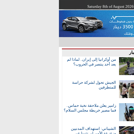
Saturday 8th of August 2026
ار
من أوكرانيا إلى إيران.. لماذا لم
يعد أحد ينتصر في الحروب؟
الجيش تحول لشركة حراسة
للمتطرفين
زامير يعلن ملاحقة نخبة حماس..
فما مصير خريطة مجلس السلام؟
الشيباني: استهداف المدنيين
وزعزعة الأمن لن تثنينا عن