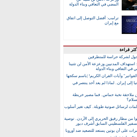
المضي في التعافي وبناء الدولة
ترامب: أفضل التوصل إلى اتفاق
مع إيران
كثر قراءة
ول لشركة حراسة للمتطرفين
 استهداف المدنيين وزعزعة الأمن لن تثنينا
في التعافي وبناء الدولة
لفواتير" وآيات القران الكريم! |باسم سكجها
ا إلى إيران.. لماذا لم يعد أحد ينتصر في
ن ملاحقة نخبة حماس.. فما مصير خريطة
لام؟
مات لرسائل صوتية طويلة.. كيف تغير أسلوب
 من مطار رفيق الحريري إلى الأردن.. توصية
لسفير الفلسطيني السابق أشرف دبور
رات على أن بوتين يستعد للتصعيد ضد أوروبا