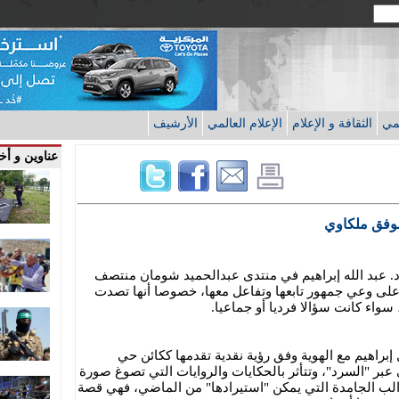
قمي
الثقافة و الإعلام
الإعلام العالمي
الأرشيف
عناوين و أخب
موفق ملكاوي
د. عبد الله إبراهيم في منتدى عبدالحميد شومان منتصف
لى وعي جمهور تابعها وتفاعل معها، خصوصا أنها تصدت
 سواء كانت سؤالا فرديا أو جماعيا.
 إبراهيم مع الهوية وفق رؤية نقدية تقدمها ككائن حي
ي عبر "السرد"، وتتأثر بالحكايات والروايات التي تصوغ صورة
والب الجامدة التي يمكن "استيرادها" من الماضي، فهي قصة