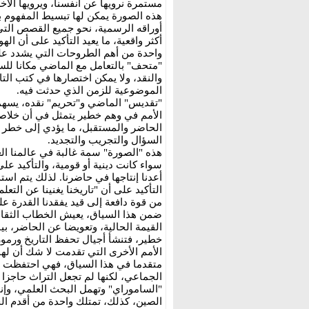
مستمرة نرويها عن أنفسنا، ويرويها الآخر
هذه الصورة يمكن لها تبسيط المفهوم 
أوراقه الرسمية، نحو جميع القصص التي
أكثر واقعية، ما يعيد التأكيد على أن ال
واحدة من أهم الطروحات التي يشدد عليه
"متحف" بالتعامل مع الماضي مكانا للسك
والنقد، ولا يمكن اختصارها في كتب ال
الموضوعية للزمن الذي حدثت فيه.
"تقديس" الماضي و"تحريم" نقده، يسهما
الأمم في وهم خطير يتمثل في أن خلاص
الحاضر والمستقبل، ما يؤدي إلى خطر 
السؤال والتجريب والتجديد.
هذه "الصورة" سمة غالبة في عالمنا العر
سواء كانت دينية أو قومية، والتأكيد عل
أعدنا إنتاجها في حاضرنا. لذلك يتم استد
التأكيد على أن "تاريخنا يغنينا عن التعل
من قوة دافعة إلى قيد يفقدنا القدرة على
ضمن هذا السياق، يعيش الخطاب الثقاف
القيمة الحالية، وتعويضا عن الحاضر، بين
خطير، فتنشأ أجيال تحفظ التاريخ ورموزه،
الأمم الأخرى التي تقدمت لا شك أن لها ت
متقدما في هذا السياق، فهي احتفظت بال
الجماعي، لكنها لم تجعل التراث حاجزا أ
"الساموراي" وتهمل البحث العلمي، وإن
الصين، كذلك، تمتلك واحدة من أقدم ال