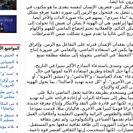
ون عنا أيضا.
بشكل كبير، فتعريف الإنسان لنفسه يتعدى ما هو مكتوب في
 تتصل به، فتتحول مع الزمن إلى صورة ذهنية تعرفه بشكل
هوية "بناء سردي"، يسهم في بناء صورة الذات والآخر أيضا.
ا إبراهيم، هي أن الهوية لا يمكن أن تعيش إذا تحولت إلى
ن الدائم، فالعقلانية تحتم إخضاع الماضي للفهم والإلهام
تاريخ التي غالبا ما تقدم صورة تشكلت ضمن الاشتراطات
ن بفقدان الإنسان قدرته على التفاعل مع الزمن، وإغراق
المواضيع الأ
ها يكمن في استعادة الماضي، والتعامي عن ضرورة إنتاج
"التحنط" في الماضي بتحويله إلى سلطة مطلقة تمنع
الجيش تح
الشيباني:
بي، وتتبدى باستدعاء النماذج الأكثر تميزا في التاريخ،
عن المضي 
ى أنها حبل النجاة وطريق استعادة الأمة لقوتها في حال
"سند" و"ا
عاء "بغداد العباسية"، و"الأندلس"، و"دمشق الأموية"، أو
من أوكراني
م من الآخرين"، أو "كل جديد تهديد لأصالتنا"، بما يحول الهوية
الحروب؟
 الحركة والإنتاج.
زامير يعل
ي ويستخدم بطريقة دفاعية تجعل الماضي دليلا على
مجلس الس
ما ينظر إلى مساءلة التراث أو إعادة قراءته على أنه تهديد
 لكنها غير قادرة على النقد والابتكار وإنتاج معرفة جديدة.
من المكال
راثا قوميا كبيرا هي الأخرى، فاليابان مثلا، قدمت نموذجا
تواصلنا؟
لغة والطقوس التراثية والفنون التقليدية وأخلاقيات العمل
سينقل جوا
مام تقدمها الصناعي والتكنولوجي، ولم تتغنَ بثقافة
بتسليم ا
ما حولت الموروث إلى طاقة ثقافية تدفعها نحو المستقبل.
ثلاثة مؤش
حضارات، لكنها استخدمت إرثها الثقافي كعنصر قوة ناعمة،