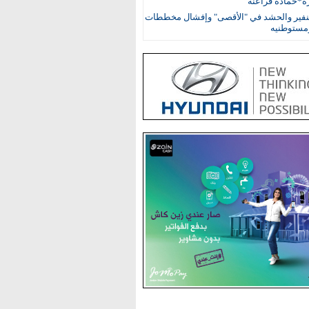
ة*حمادة فراعنة
نفير والحشد في "الأقصى" وإفشال مخططات
ومستوطنيه