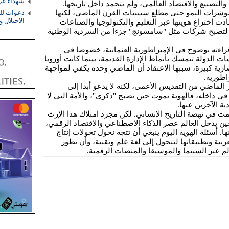
شهداء غز
لتصنيع والاقتصاد العالمي، ولم تتجمد داخل تاريخها.
مؤشرات النمو حتى مطلع ستينيات القرن الماضي، لكنها
دعوات لل
الاحتلال 
ادت اختراع هويتها عبر التعليم والتكنولوجيا والصناعات
ا، لتصبح شركات مثل "سامسونج" جزءا من السردية الوطنية
راءته بوضوح في الإمبراطورية العثمانية، خصوصا في
 الدولة تتمسك بأنماط الإدارة القديمة، بينما كانت أوروبا
رية كبيرة، سببها الاعتقاد أن الماضي وحده يكفي لمواجهة
راطورية.
 الماضي من التقديس الأعمى، لكنه لا يدعو أبدا إلى
ي داخله، فالهوية تموت حين تصبح "ذكرى"، والأمة التي لا
ة الآخرين عنها.
 في نهضة التاريخ الإنساني. لكن مجرد امتلاك هذا الإرث
ين يدخل العالم عصر الذكاء الاصطناعي والاقتصاد الرقمي،
ها. أسئلة الهوية اليوم ينبغي أن تتجه نحول تحولات إنتاج
ربية وتطبيقاتها لتتحول إلى لغة علم وتقنية، وأن نطور
لم عبر السينما والموسيقا والمنصات الرقمية.