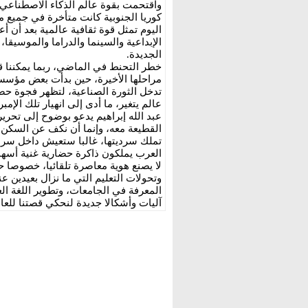
واقتحمت بقوة عالم الذكاء الاصطناعي وا
كوريا الجنوبية كانت متأخرة في جميع 
اليوم تمثل قوة ثقافية عالمية بعد أن أع
الإبداعية والسينما والدراما والموسيق
الجديدة.
خطر التحنط في الماضي، ربما يمكننا ق
مراحلها الأخيرة، حين بدأت بعض مؤسسات
تدخل الثورة الصناعية، لتظهر فجوة حضا
عالم يتغير، ما أدى إلى انهيار تلك الإمب
عبد الله إبراهيم يدعو بوضوح إلى تحرير
القطيعة معه، وإنما أن نكف عن السكن ف
تملك سرديتها، غالبا ستعيش داخل سردي
العرب يملكون ذاكرة حضارية غنية أسهمت
لا يصنع هوية معاصرة تلقائيا، خصوصا ح
وتحولات التعليم التي ما نزال بعيدين عن
المعرفة في الجامعات، وتطوير اللغة الع
آليات وأشكالا جديدة لنحكي قصتنا للعا