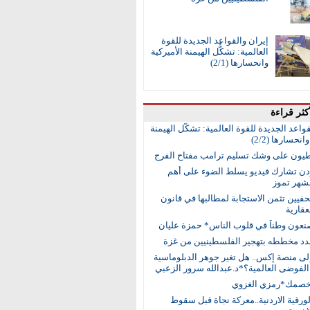
إيران والقواعد الجديدة للقوة
العالمية: تشكُّل الهيمنة الأميركية
وانحسارها (2/1)
كثر قراءة
واعد الجديدة للقوة العالمية: تشكُّل الهيمنة
انحسارها (2/2)
طيون على وشك تسليم ترامب مفتاح الفرج
ردن تشارك فيديو يسلط الضوء على أهم
 لشهر تموز
حفيين تثمن الاستجابة لمطالبها في قانون
عقارية
نعون وطناً في قلوب الناس* حمزة عليان
جدد مخططه بتهجير الفلسطينيين من غزة
إلى منصة إكس.. هل تغير جوهر الدبلوماسية
لفوضى العالمية؟*د.عبدالله سرور الزعبي
خصمك*رمزي الغزوي
رقية الاردنية..معركة نجاة قبل سقوط