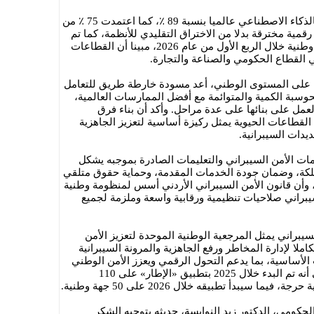
وأشار إلى ارتفاع الهجمات المدعومة بالذكاء الاصطناعي عالميا بنسبة 89 ٪، كما اعتمدت 75 ٪ من
قمية مخترقة بدلا من الاختراق التقليدي للأنظمة، كما تم
رصد 27 موقعا انتحلت صفة مؤسسات وطنية خلال الربع الأول من عام 2026، مبينا أن القطاعات
ي القطاع الحكومي والصناعة والتجارة.
اء على المستوى الوطني، أعد مسودة خارطة طريق للتعامل
وسبة الكمية والمتوائمة مع أفضل الممارسات العالمية،
عمل على بنائها على عدة مراحل. وأكد أن بناء فرق
القطاعات الحيوية يمثل ركيزة أساسية لتعزيز الجاهزية
يدات السيبرانية.
ت الأمن السيبراني والتعليمات الصادرة بموجبه يشكل
لكة، وضمان جودة الخدمات المقدمة، وحماية حقوق متلقي
ي، وأن قانون الأمن السيبراني الأردني أسس لمنظومة وطنية
يبراني صلاحيات تنظيمية ورقابية واسعة وملزمة لجميع
لسيبراني يمثل المرجعية الوطنية الموحدة لتعزيز الأمن
املا لإدارة المخاطر ورفع الجاهزية والمرونة السيبرانية
ت الأساسية، بما يدعم التحول الرقمي ويعزز الأمن الوطني
والسيادة الرقمية. وأشار الصمادي، إلى أنه تم البدء خلال 2025 بتطبيق «الإطار» على 110
يبدأ تطبيقه خلال 2026 على 50 جهة وطنية.
لحكومي، الدكتور زيد النوايسة، حديثه بتوجيه الشكر