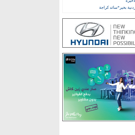
اخيرة
أردنية بخير*سائد كراجة