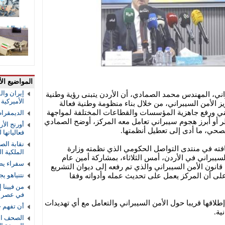
المواضيع الأ
إيران والق
اني، المهندس محمد الصمادي، أن الأردن يتبنى رؤية وطنية
الأميركية و
ز الأمن السيبراني، من خلال بناء منظومة وطنية فعالة
ني ورفع جاهزية المؤسسات والقطاعات المختلفة لمواجهة
الديمقرا
خطر أو أبرز هجوم سيبراني تعامل معه المركز، أوضح الصمادي
أورنج الأ
حي، ما أدى إلى تعطيل أنظمتها.
فعالياتها
نقابة الص
ته في منتدى التواصل الحكومي الذي نظمته وزارة
الملكية ال
يبراني في الأردن، أمس الثلاثاء، بمشاركة أمين عام
سفراء يص
 قانون الأمن السيبراني والذي تم رفعه إلى ديوان التشريع
 على أن المركز يعمل على تحديث عمله وأدواته وفقا
نتنياهو ي
من فيينا 
في عصر ا
لاقها قريبا حول الأمن السيبراني والتعامل مع أي تهديدات
أن تفهم 
ية.
الصحف الو