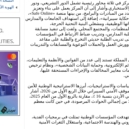
النسخة ال
تركز في ثلاثة محاور رئيسية تشمل الدور التشريعي، ودور
الهوية ال
والاستخباري.وأشار إلى أن المركز يعمل على بناء وتعزيز
القدرات السيبرانية الوطنية من خلال عدد من المبادرات والبرامج، من بينها منصة «Safe Online»،
كاية سيبرانية»، إضافة إلى استهداف الجامعات والمدارس
 الوظيفية، ومشغلي البنية التحتية الحرجة،
والمنظمات، والمجتمع المحلي. ولفت إلى تنفيذ مسابقة
لبة المدارس، وتدريب ضباط الارتباط في المؤسسات
ى تدريب الطلبة حديثي التخرج والطلبة على مقاعد
ة وورش العمل والحملات التوعوية والمسابقات والتدريبات
لمملكة تستند إلى عدد من القوانين والأنظمة والتعليمات،
ئم الإلكترونية، وحماية البيانات الشخصية»، ونظام ترخيص
ات معايير المخالفات والإجراءات المستحقة عليها،
ي.
سات والاستراتيجيات، أبرزها الاستراتيجية الوطنية للأمن
السيبراني 2025-2028، وفيما يتعلق بالموقف الأمني السيبراني خلال الربع الأول من 2026، أشار
إلى انخفاض عدد الحوادث السيبرانية في الأردن بنسبة 16 ٪، مقارنة بالربع الأول من العام 2025،
 بلغت نسبة الحوادث الخطيرة 0.5 ٪ من إجمالي الحوادث المرصودة، في حين كانت معظم
استهدفت المؤسسات الوطنية تمثلت في برمجيات الفدية،
ي والهندسة الاجتماعية، واستغلال الثغرات الأمنية