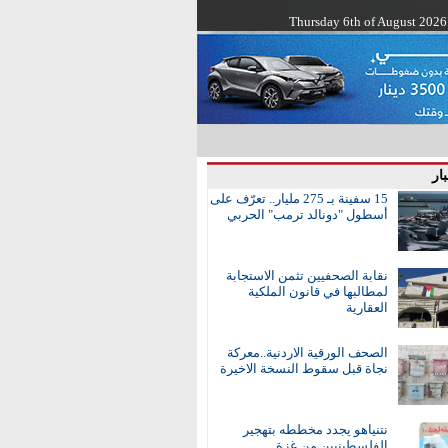
Thursday 6th of August 2026
ار
15 سفينة بـ 275 مليار.. تعرّف على
أسطول "دونالد ترمب" الحربي
نقابة الصحفيين تثمن الاستجابة
لمطالبها في قانون الملكية
العقارية
الصحف الورقية الاردنية..معركة
نجاة قبل سقوط النسخة الاخيرة
نتنياهو يجدد مخططه بتهجير
الفلسطينيين من غزة