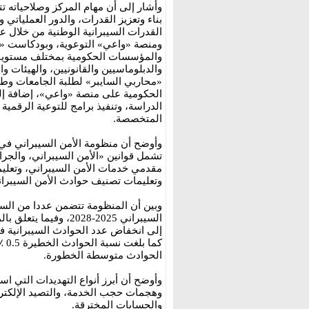
وأشار إلى أن مهام المركز وصلاحياته ت
بناء وتعزيز القدرات، والدور العملياتي 
ومنصة «واعي» التوعوية، وبودكاست «ح
والمؤسسات الحكومية بمختلف مستوياتها
والدبلوماسيين والقانونيين، والهيئات 
«محاربي السايبر» لطلبة الجامعات وط
الحكومية على منصة «واعي»، إضافة إل
الدراسة، وتنفيذ برامج للتوعية الرقمي
المتخصصة.
وأوضح أن منظومة الأمن السيبراني في ا
تشمل قوانين «الأمن السيبراني، والجرا
مقدمي خدمات الأمن السيبراني، وتعليم
وتعليمات تصنيف حوادث الأمن السيبران
وبين أن المنظومة تتضمن عددا من السيا
كما
الحوادث متوسطة الخطورة.
وأوضح أن أبرز أنواع التهديدات التي 
وهجمات حجب الخدمة، والتصيد الإلكترون
والحسابات المخترقة.