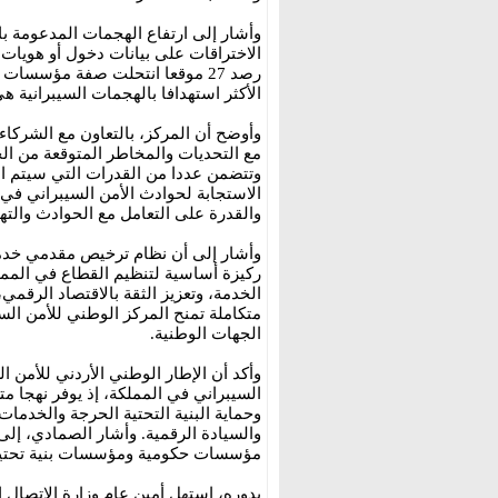
الاختراقات على بيانات دخول أو هويات ر
الأكثر استهدافا بالهجمات السيبرانية ه
وأوضح أن المركز، بالتعاون مع الشرك
مع التحديات والمخاطر المتوقعة من الح
وتتضمن عددا من القدرات التي سيتم ال
الاستجابة لحوادث الأمن السيبراني في 
والقدرة على التعامل مع الحوادث والتهد
وأشار إلى أن نظام ترخيص مقدمي خدما
ركيزة أساسية لتنظيم القطاع في المم
الخدمة، وتعزيز الثقة بالاقتصاد الرقم
متكاملة تمنح المركز الوطني للأمن الس
الجهات الوطنية.
وأكد أن الإطار الوطني الأردني للأمن ا
السيبراني في المملكة، إذ يوفر نهجا متك
وحماية البنية التحتية الحرجة والخدما
مؤسسات حكومية ومؤسسات بنية تحتية حرجة، فيما س
بدوره، استهل أمين عام وزارة الاتصال ا