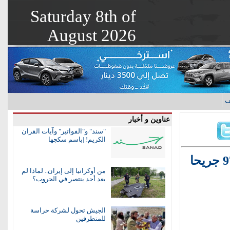
Saturday 8th of
August 2026
ف
عناوين و أخبار
"سند" و"الفواتير" وآيات القران
الكريم! |باسم سكجها
من أوكرانيا إلى إيران.. لماذا لم
يعد أحد ينتصر في الحروب؟
الجيش تحول لشركة حراسة
للمتطرفين