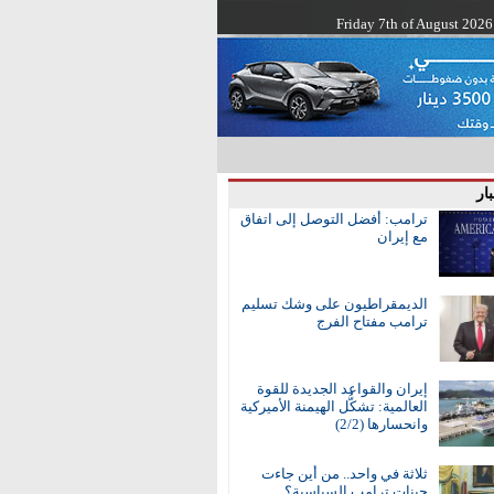
Friday 7th of August 2026
ار
ترامب: أفضل التوصل إلى اتفاق
مع إيران
الديمقراطيون على وشك تسليم
ترامب مفتاح الفرج
إيران والقواعد الجديدة للقوة
العالمية: تشكُّل الهيمنة الأميركية
وانحسارها (2/2)
ثلاثة في واحد.. من أين جاءت
جينات ترامب السياسية؟