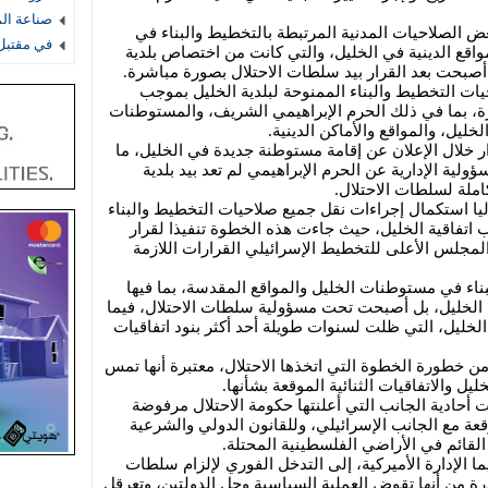
صناعة ال
الصلاحيات المدنية المرتبطة بالتخطيط والبناء في
في مقتبل 
قع الدينية في الخليل، والتي كانت من اختصاص بلدية
 أصبحت بعد القرار بيد سلطات الاحتلال بصورة مباشرة.
ت التخطيط والبناء الممنوحة لبلدية الخليل بموجب
شرة، بما في ذلك الحرم الإبراهيمي الشريف، والمستوطنات
ليل، والمواقع والأماكن الدينية.
لال الإعلان عن إقامة مستوطنة جديدة في الخليل، ما
لية الإدارية عن الحرم الإبراهيمي لم تعد بيد بلدية
ملة لسلطات الاحتلال.
ليا استكمال إجراءات نقل جميع صلاحيات التخطيط والبناء
 اتفاقية الخليل، حيث جاءت هذه الخطوة تنفيذا لقرار
المجلس الأعلى للتخطيط الإسرائيلي القرارات اللازمة
ناء في مستوطنات الخليل والمواقع المقدسة، بما فيها
ية الخليل، بل أصبحت تحت مسؤولية سلطات الاحتلال، فيما
لخليل، التي ظلت لسنوات طويلة أحد أكثر بنود اتفاقيات
ن خطورة الخطوة التي اتخذها الاحتلال، معتبرة أنها تمس
ل والاتفاقيات الثنائية الموقعة بشأنها.
ت أحادية الجانب التي أعلنتها حكومة الاحتلال مرفوضة
قعة مع الجانب الإسرائيلي، وللقانون الدولي والشرعية
القائم في الأراضي الفلسطينية المحتلة.
ا الإدارة الأميركية، إلى التدخل الفوري لإلزام سلطات
رة من أنها تقوض العملية السياسية وحل الدولتين، وتعرقل