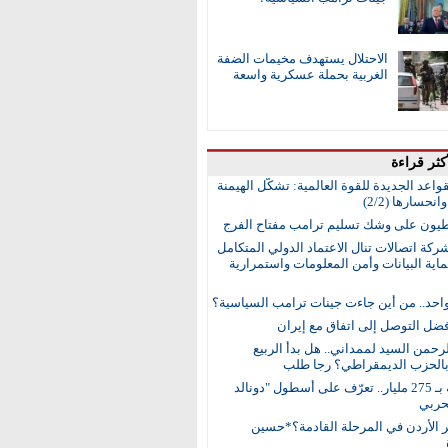
الاحتلال يستهدف مخيمات الضفة
الغربية بحملة عسكرية واسعة
كثر قراءة
واعد الجديدة للقوة العالمية: تشكُّل الهيمنة
انحسارها (2/2)
طيون على وشك تسليم ترامب مفتاح الفرج
ركة اتصالات تنال الاعتماد الدولي المتكامل
اية البيانات وأمن المعلومات واستمرارية
واحد.. من أين جاءت جينات ترامب السياسية؟
ضل التوصل إلى اتفاق مع إيران
رحمن السيد لممداني.. هل بدأ الربيع
بالحزب الديمقراطي؟ رجا طلب
15 سفينة بـ 275 مليار.. تعرّف على أسطول "دونالد
حربي
ر الأردن في المرحلة القادمة؟*حسين