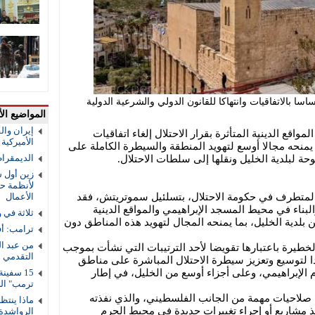
سا بالاتفاقيات وانتهاكا للقانون الدولي والشرعية الدولية
المواضيع الأ
إيران والق
مواقع الدينية المتأثرة بقرار الاحتلال إلغاء اتفاقيات
الأميركية و
 يمنحه مجالا أوسع لتهويد المنطقة والسيطرة الكاملة على
الديمقرا
 لبلدية الخليل ونقلها إلى سلطات الاحتلال.
زين أول ش
لأنظمة حم
لمتطرف في حكومة الاحتلال، بتسلئيل سموتريتش، فقد
الأعمال
بناء في محيط المسجد الإبراهيمي والمواقع الدينية
ثلاثة في 
 بلدية الخليل، بما يمنحه المجال لتهويد هذه المناطق دون
ترامب: أف
من عبد ال
خطيرة باعتبارها تقويضا لأحد الترتيبات التي نشأت بموجب
التقدمي 
يدا لتوسيع وتعزيز سيطرة الاحتلال المباشرة على مناطق
 الإبراهيمي، وعلى أجزاء أوسع من الخليل، في إطار
ترمب" ال
صلاحيات مهمة من الجانب الفلسطيني، والذي نفذته
ماذا ينتظ
ذ مشاريع أو إجراء تغييرات جديدة في محيط الحرم
الرواشدة