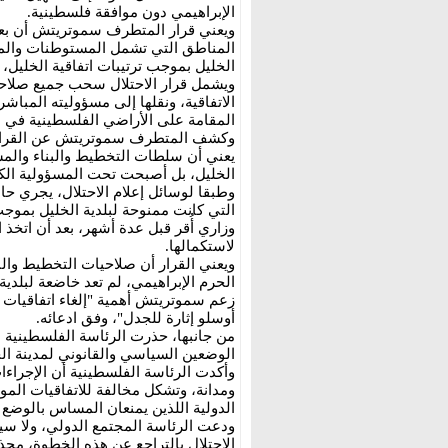
الإبراهيمي دون موافقة فلسطينية.
ويعني قرار المتطرف سموتريتش أن بعض 
المناطق التي تشمل المستوطنات والموا
الخليل بموجب ترتيبات اتفاقية الخليل،
ويشمل قرار الاحتلال سحب جميع صلاحيا
الاتفاقية، ونقلها إلى مسؤوليته المبا
المقامة على الأراضي الفلسطينية في الخ
وكشف المتطرف سموتريتش عن القرار خ
يعني أن سلطات التخطيط والبناء والمسؤو
الخليل، بل أصبحت تحت المسؤولية الكا
وطبقا لوسائل إعلام الاحتلال، يجري حا
التي كانت ممنوحة لبلدية الخليل بموجب
وزاري أُقر قبل عدة أشهر، بعد أن اتخذ 
لاستكمالها.
ويعني القرار أن صلاحيات التخطيط والب
الحرم الإبراهيمي، لم تعد خاضعة لبلد
زعم سموتريتش أهمية "إلغاء اتفاقيات ا
أوسلو إثارة للجدل"، وفق ادعائه.
من جانبها، حذرت الرئاسة الفلسطينية م
الوضعين السياسي والقانوني لمدينة الخلي
وأكدت الرئاسة الفلسطينية أن الإجراءا
ومدانة، وتشكل مخالفة للاتفاقيات المو
الدولية اللذين يمنعان المساس بالوضع 
ودعت الرئاسة المجتمع الدولي، ولا سيم
الاحتلال بالتراجع عن هذه الخطوة، محذ