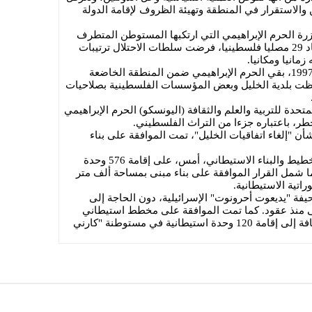
ن والاستقرار في المنطقة وتهيئة الظروف لإقامة الدولة
منذ عام 1994، عقب مجزرة الحرم الإبراهيمي التي ارتكبها المستوطن المتطرف
باروخ غولدشتاين وأسفرت عن استشهاد 29 مصليا فلسطينيا، فرضت سلطات الاحتلال ترتيبات
انيا ومكانيا.
وبموجب بروتوكول الخليل الموقع عام 1997، بقي الحرم الإبراهيمي ضمن المنطقة الخاضعة
حتفظت بلدية الخليل وبعض المؤسسات الفلسطينية بصلاحيات
لأمم المتحدة للتربية والعلم والثقافة (اليونسكو) الحرم الإبراهيمي
طر، باعتباره جزءا من التراث الفلسطيني.
 "إلغاء اتفاقيات الخليل"، تمت الموافقة على بناء
إذ وافق ما يسمى بالمجلس الأعلى للتخطيط والبناء الاستيطاني، أمس، على إقامة 576 وحدة
ا شمل القرار الموافقة على بناء مبنى بمساحة ألف متر
اتية الاستيطانية.
ة "يديعوت أحرونوت" الإسرائيلية، دون الحاجة إلى
ولى منذ عقود. كما تمت الموافقة على مخطط استيطاني
لإنشاء 456 وحدة استيطانية جديدة، إضافة إلى إقامة 120 وحدة استيطانية في مستوطنة "كارني