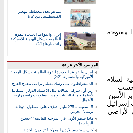
نتنياهو يجدد مخططه بتهجير
الفلسطينيين من غزة
المفتوحة
إيران والقواعد الجديدة للقوة
العالمية: تشكُّل الهيمنة الأميركية
وانحسارها (2/1)
المواضيع الأكثر قراءة
إيران والقواعد الجديدة للقوة العالمية: تشكُّل الهيمنة
الأميركية وانحسارها (2/2)
ة السلام
الديمقراطيون على وشك تسليم ترامب مفتاح الفرج
وحسب
زين أول شركة اتصالات تنال الاعتماد الدولي المتكامل
ر الأمين
لأنظمة حماية البيانات وأمن المعلومات واستمرارية
الأعمال
م 2334 الذي يطالب إسرائيل
15 سفينة بـ 275 مليار.. تعرّف على أسطول "دونالد
 الأراضي
ترمب" الحربي
ماذا ينتظر الأردن في المرحلة القادمة؟*حسين
الرواشدة
كيف سيحسم الأردن المعركة؟*زيدون الحديد