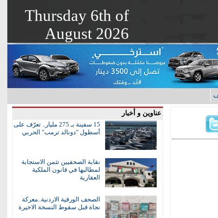
Thursday 6th of
August 2026
ف
عناوين و أخبار
15 سفينة بـ 275 مليار.. تعرّف على
أسطول "دونالد ترمب" الحربي
نقابة الصحفيين تثمن الاستجابة
لمطالبها في قانون الملكية
العقارية
الصحف الورقية الاردنية..معركة
نجاة قبل سقوط النسخة الاخيرة