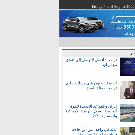
Friday 7th of August 2026
ار
ترامب: أفضل التوصل إلى اتفاق
مع إيران
الديمقراطيون على وشك تسليم
ترامب مفتاح الفرج
إيران والقواعد الجديدة للقوة
العالمية: تشكُّل الهيمنة الأميركية
وانحسارها (2/2)
ثلاثة في واحد.. من أين جاءت
جينات ترامب السياسية؟