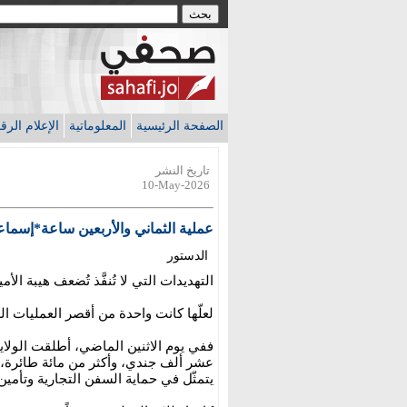
الصفحة الرئيسية
المعلوماتية
الإعلام الر
تاريخ النشر
10-May-2026
عملية الثماني والأربعين ساعة*إسما
الدستور
التهديدات التي لا تُنفَّذ تُضعف هيبة الأم
لعلّها كانت واحدة من أقصر العمليات الع
ففي يوم الاثنين الماضي، أطلقت الولا
عشر ألف جندي، وأكثر من مائة طائرة، وم
يتمثّل في حماية السفن التجارية وتأم