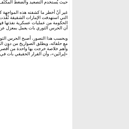
حيث يُستخدم التصعيد والضغط المكثّف 
غير أنّ أخطر ما كشفته هذه المواجهة 
التي استهدفت الإمارات الشقيقة نُفِّذت 
الحكومة من عمليات عسكرية نفذتها قواتٌ
أن الحرس الثوري بات يعمل بمعزل عن ا
وبحسب هذا التصور، أصبح الحرس الثوري
مع حلفائه، ويطلق الصواريخ من دون ال
وأهم خلاصة خرجت بها واحدة من أقصر ا
«إيرانَين»، وأن القرار الحقيقي بات في