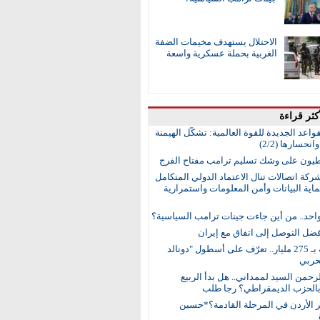
الاحتلال يستهدف مخيمات الضفة
الغربية بحملة عسكرية واسعة
كثر قراءة
واعد الجديدة للقوة العالمية: تشكُّل الهيمنة
انحسارها (2/2)
طيون على وشك تسليم ترامب مفتاح الفرج
ركة اتصالات تنال الاعتماد الدولي المتكامل
اية البيانات وأمن المعلومات واستمرارية
واحد.. من أين جاءت جينات ترامب السياسية؟
ضل التوصل إلى اتفاق مع إيران
15 سفينة بـ 275 مليار.. تعرّف على أسطول "دونالد
حربي
رحمن السيد لممداني.. هل بدأ الربيع
بالحزب الديمقراطي؟ رجا طلب
ر الأردن في المرحلة القادمة؟*حسين