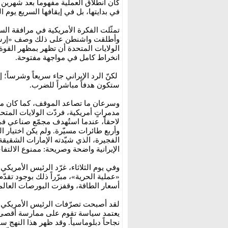
كان انطلاق العملية مفهوماً بعد شهرين
في بدايتها، بل في إيقافها السريع يوم الث
تمثّلت الفكرة الأمريكية في مرافقة ال
وأطلقت واشنطن على ذلك وصف «إرشاد ال
الولايات المتحدة أن تظهر بمظهر القوة
انخراط كامل في مواجهة مفتوحة.
لكنّ الرد الإيراني جاء سريعاً وشرساً؛
ستكون هدفاً مباشراً للضرب.
وسرعان ما تصاعد الموقف، كما كان متوق
مدمراتٍ أمريكية، فردّت الولايات المتحد
لاحقاً، عندما استُهدف مجمّع صناعي في 
وأربع طائرات مسيّرة. ولم يكن اختيار ا
الفجيرة، الذي شيّدته الإمارات الشقيق
الإيرانية واضحة وصريحة: ممنوع الالت
وفي يوم الثلاثاء، غرّد الرئيس الأمري
«عملية الحرية»، مبرّراً ذلك بوجود تقد
أسعار الطاقة، وقفزت البورصات العالمي
لقد أصبحت تصرّفات الرئيس الأمريكي د
يعتمد سياسة تقوم على ممارسة أقصى درج
نجاحاً دبلوماسياً. وقد ظهر هذا النهج 