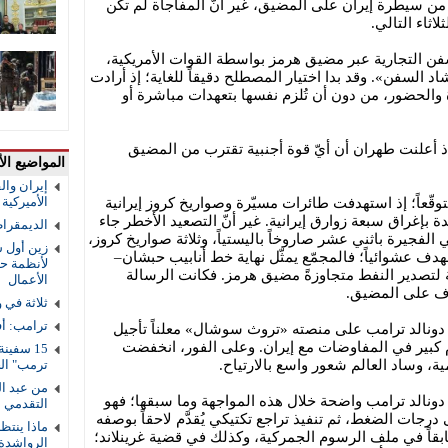
 من سيطرة إيران على المضيق، غير أنّ المفاجأة لم تكن
لاثاء التالي.
سفن التجارية عبر مضيق هرمز بواسطة القوات الأمريكية،
سفن». وقد بدا اختيار المصطلح دقيقاً للغاية؛ إذ أرادت
 والحضور، من دون أن تُلزم نفسها بتعهدات مباشرة أو
 إذ أعلنت طهران أن أيّ قوة أجنبية تقترب من المضيق
المواضيع الأ
إيران والق
الأميركية و
ّعاً؛ إذ استهدفت طائرات مسيّرة وصواريخ كروز إيرانية
ة بإغراق سبعة زوارق إيرانية. غير أنّ التصعيد الأخطر جاء
الديمقرا
الفجيرة باثني عشر صاروخاً باليستياً، وثلاثة صواريخ كروز،
زين أول ش
لهدف عشوائياً؛ فالمجمّع يمثّل نهاية خط أنابيب حبشان–
لأنظمة حم
ة لتصدير النفط متجاوزةً مضيق هرمز. فكانت الرسالة
الأعمال
فاف على المضيق.
ثلاثة في 
ترامب: أف
كي دونالد ترامب على منصته «تروث سوشال» معلناً تأجيل
ّم كبير في المفاوضات مع إيران. وعلى الفور، انخفضت
ة، وساد العالم شعور واسع بالارتياح.
ترمب" ال
من عبد ال
ونالد ترامب واضحة خلال هذه المواجهة وما سبقها؛ فهو
التقدمي 
ات الضغط، ثم تنفيذ تراجع تكتيكي يُقدَّم لاحقاً بوصفه
ماذا ينتظ
سابقاً في ملف الرسوم الجمركية، وكذلك في قضية غرينلاند؛
الرواشدة