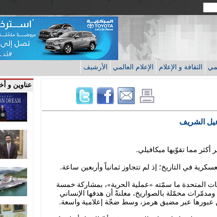
قمي
الثقافة و الإعلام
الإعلام العالمي
الأرشيف
عناوين و أخب
عيل الشريف
ير أكثر مما تقوّيها ميكافيلي.
سكرية في التاريخ؛ إذ لم تتجاوز ثمانياً وأربعين ساعة.
يات المتحدة ما سمّته «عملية الحرية»، بمشاركة خمسة
دمّرات محمّلة بالصواريخ، معلنةً أن هدفها الإنساني
ين عبورها عبر مضيق هرمز، وسط ضجّة إعلامية واسعة.