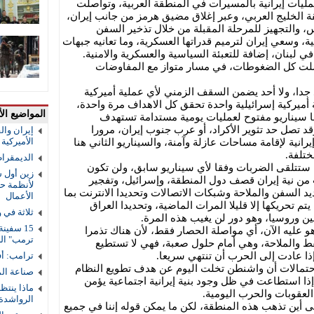
مليات إيرانية بالمسيرات في المنطقة العربية، وتواصلت
ة الخليج العربي، وعبر إغلاق مضيق هرمز من جانب إيران،
 والتجهيز للمرحلة المقبلة من خلال تذخير السفن
ية، وسعي إيران لترميم قدراتها العسكرية، وما تعانيه جبهات
 لبنان، إضافة للتعبئة السياسية والعسكرية والامنية.
صلت كل الضغوطات، في مسار متواز مع المفاوضات
 جدا، ولا أحد يضمن السقف الزمني لأي عملية أميركية
بة أميركية إسرائيلية واحدة تحقق كل الاهداف مرة واحدة،
المواضيع الأ
ا سيناريو مفتوح لعمليات يومية مستدامة تستهدف
وقد تصل حد تثوير الأكراد، أو عرب جنوب إيران، مرورا
إيران والق
الأميركية و
رانية لإقامة مساحات عازلة وآمنة، والسيناريو الثاني هنا
ختلفة.
الديمقرا
ن ستتلقى الضربات وفقا لأي سيناريو سابق، ولن تكون
زين أول ش
 من نية إيران قصف دول المنطقة، وإسرائيل، وتفجير
لأنظمة حم
 السفن والملاحة وشبكات الاتصالات وتحديدا الانترنت بما
الأعمال
م تحريكها إلا قليلا المرات الماضية، وتحديدا العراق
ثلاثة في 
ن وروسيا، وهو دور لن يغيب هذه المرة.
 عليه الآن، أي مواصلة الحصار فقط، لأن هناك تذمرا
ترمب" ال
نفط والملاحة، وهي أمام حلول صعبة، فهي لا تستطيع
إذا عادت إلى الحرب أن تنتهي سريعا.
ترامب: أف
احتمالات أن واشنطن تخلت اليوم عن هدف تطويع النظام
صناعة ال
، إذا استطاعت في ظل وجود بنية إيرانية اجتماعية يؤمن
ماذا ينتظ
لعقوبات والحرب اليومية.
الرواشدة
أين تذهب هذه المنطقة، لكن ما يمكن قوله إننا في جميع