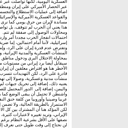
العسكرية اليومية، لكنها تواصلت عبر ع
عبر الحصار الأميركي على إيران ومنطق
اضافة إلى عمليات الاستطلاع والتجسس،
والقواعد العسكرية الأميركية والإسرائيل
مساندة لإيران من حرق يومي كما نرى في
هذا يعني أن الحرب لم تتوقف، بل توا
ومحاولات الوصول إلى صفقة لم تتم.
احتمالات انفجار الحرب مجددا أمر وارد
إسرائيلية، لأننا أمام احتمالين، إما ضر
وتفترض عدم قدرة إيران على الرد، وإم
المنشآت العسكرية والمدنية الإيرانية، 
بمحاولة الاحتلال البري ودخول مناطق إي
سيقابل أيضا برد إيراني من مستويات م
الأخطر هنا هو افتراض معلقين أن إيرا
قادرة على الرد، لكن التهديدات تتسرب
منشآت مدنية وعسكرية، وصولا إلى تهديد
يعنيه ذلك، إضافة إلى تحريك جبهات لم يت
واليمن، إضافة إلى الدور المحتمل للصي
واشنطن لا تحتمل أن يبقى الوضع كما هو
عربيا وصينيا وأوروبيا من كلفة خنق ال
الاستمرار بالطريقة الحالية، ولا تضمن 
لكن المؤكد هنا أن المشترك بين كل ال
الإيراني، وتريد تغييره لاعتبارات كثيرة
نصفها على الأقل بشرعية النظام برغم ا
لن نحتاج إلى وقت طويل حتى نعرف إلى 