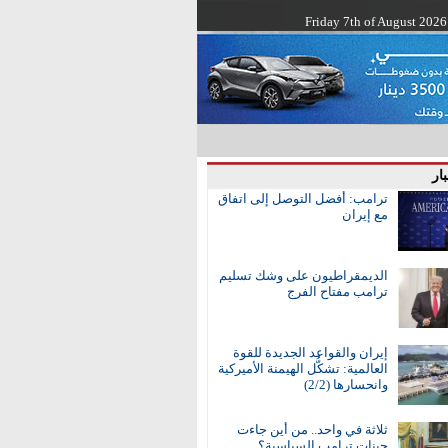
Friday 7th of August 2026
ار
ترامب: أفضل التوصل إلى اتفاق
مع إيران
الديمقراطيون على وشك تسليم
ترامب مفتاح الفرج
إيران والقواعد الجديدة للقوة
العالمية: تشكُّل الهيمنة الأميركية
وانحسارها (2/2)
ثلاثة في واحد.. من أين جاءت
جينات ترامب السياسية؟