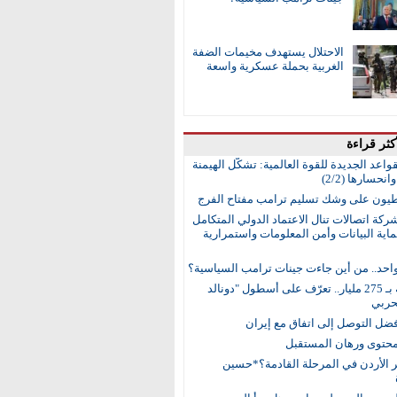
الاحتلال يستهدف مخيمات الضفة
الغربية بحملة عسكرية واسعة
كثر قراءة
واعد الجديدة للقوة العالمية: تشكُّل الهيمنة
انحسارها (2/2)
طيون على وشك تسليم ترامب مفتاح الفرج
ركة اتصالات تنال الاعتماد الدولي المتكامل
اية البيانات وأمن المعلومات واستمرارية
واحد.. من أين جاءت جينات ترامب السياسية؟
15 سفينة بـ 275 مليار.. تعرّف على أسطول "دونالد
حربي
ضل التوصل إلى اتفاق مع إيران
محتوى ورهان المستقبل
ر الأردن في المرحلة القادمة؟*حسين