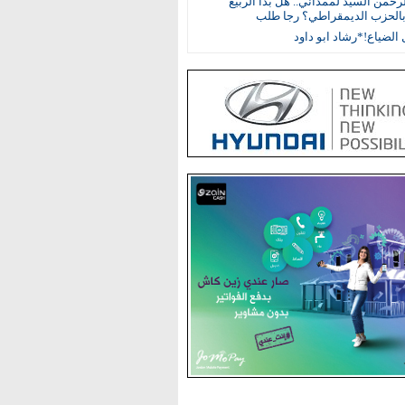
رحمن السيد لممداني.. هل بدأ الربيع
بالحزب الديمقراطي؟ رجا طلب
الضياع!*رشاد ابو داود