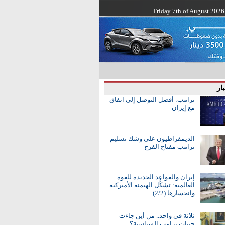
Friday 7th of August 2026
ار
ترامب: أفضل التوصل إلى اتفاق
مع إيران
الديمقراطيون على وشك تسليم
ترامب مفتاح الفرج
إيران والقواعد الجديدة للقوة
العالمية: تشكُّل الهيمنة الأميركية
وانحسارها (2/2)
ثلاثة في واحد.. من أين جاءت
جينات ترامب السياسية؟