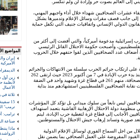
يني إلى العالم بصوت حر وإرادة لن ولم تنكسر.
قاء عشرات الصحافيين شهداء خلال أداء واجبهم المهني،
ل إلى جانب قصف مقرات وسائل الإعلام وتدميرها بشكل
قانون الدولي الإنساني واتفاقيات جنيف التي تكفل حماية
 إسرائيلية مدعومة أميركياً، والتي أفضت إلى أكثر من
 الفلسطينيين، وأصبحت حكومة الاحتلال القاتل الرئيسي
المواضيع الأ
 أضعاف عدد الصحافيين الذين لقوا حتفهم خلال الحروب
.
إيران والق
الأميركية و
ة على ارتكاب جرائم الحرب سلسلة من الانتهاكات والجرائم
الديمقرا
بحق العاملين في قطاع الإعلام حيث، منذ بدء حرب الإبادة في 7 من أكتوبر 2023 حيث ارتقى 262
زين أول ش
شهيداً وشهيدة من العاملين في حقل الصحافة، منهم 261 في قطاع غزة وشهيد واحد في الضفة
لأنظمة حم
 في مدينة طولكرم، بينهم 6 وثقت نقابة الصحافيين الفلسطينيين استشهادهم منذ بداية
الأعمال
ثلاثة في 
افيين ليس نابعاً من سلوك ميداني بل تؤكد كل المؤشرات
ترمب" ال
ظومة دولة الاحتلال الإرهابية الفاشية بتعمد استهداف
فيين الأجانب إلى قطاع غزة لتغطية حرب الإبادة، ليتم
ترامب: أف
ي تعد صورية وتساند إرهاب جيش الاحتلال والمستوطنين.
صناعة ال
ماذا ينتظ
لال من اجل السماح الفوري لوسائل الإعلام الدولية
الرواشدة
 القيود المفروضة على العمل الصحافي بما يضمن نقل