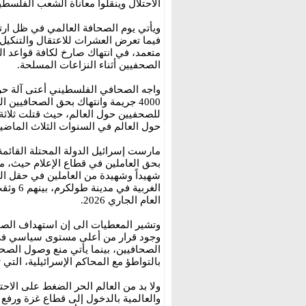
الاحتلال وينقلوا معاناة الشعب الفلسط
ويأتي يوم الصحافة العالمي في ظل ارت
فيما تعرض العشرات للاعتقال والتنكي
متعمد، في انتهاك صارخ لكافة قواعد ال
الصحفيين أثناء النزاعات المسلحة.
واجه الصحافي الفلسطيني أعتى آلة حرب
4000 جريمة وانتهاك بحق الصحافيين
للصحفيين حول العالم، حيث قتلت ثلاثة
حول العالم في السنوات الثلاث الماضية
مارست إسرائيل الدولة المحتلة القائم
الغربية
العام الجاري 2026.
وتشير المعطيات الى إن استهداف الصح
وجود قرار من أعلى مستوى سياسي في من
الصحافيين، بينما يأتي منع وصول الصحا
بالتواطؤ مع المحاكم الإسرائيلية، الت
ولا بد من العالم الحر الضغط على الاحت
والعالمية بالدخول إلى قطاع غزة ورفع