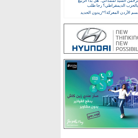
رحمن السيد لممداني.. هل بدأ الربيع
بالحزب الديمقراطي؟ رجا طلب
م الأردن المعركة؟*زيدون الحديد