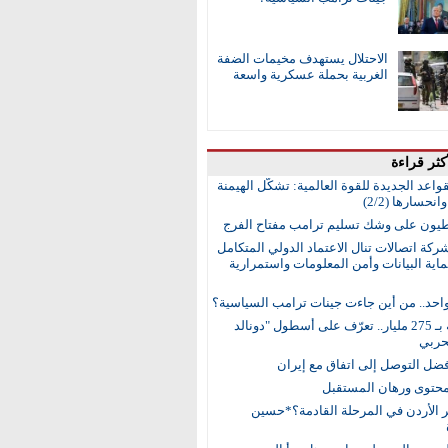
الاحتلال يستهدف مخيمات الضفة
الغربية بحملة عسكرية واسعة
كثر قراءة
واعد الجديدة للقوة العالمية: تشكُّل الهيمنة
انحسارها (2/2)
طيون على وشك تسليم ترامب مفتاح الفرج
ركة اتصالات تنال الاعتماد الدولي المتكامل
اية البيانات وأمن المعلومات واستمرارية
واحد.. من أين جاءت جينات ترامب السياسية؟
15 سفينة بـ 275 مليار.. تعرّف على أسطول "دونالد
حربي
ضل التوصل إلى اتفاق مع إيران
محتوى ورهان المستقبل
ر الأردن في المرحلة القادمة؟*حسين