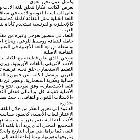
يكتمل بدون تحرر لُغوي.
يعرض الكاتب أفكارا تتعلق بلغة الأدب و
على السياسة اللغوية والأدبية في سياق 
اللغة القَبلية تمثل الثقافة كاملة كحاملة
كالإنجليزية والفرنسية تستخدم كأداة 
الغرب.
اللغة، في منظور نغوجي وغيره من مفكري
حاملة للثقافة ووسيط للوعي، ونجاح الا
بواسطة «زرع» اللغة الأجنبية في التعليم
الثقافية الأصلية.
نغوجي، الذي يعلن قطيعته مع الكتابة با
الأدب الأفريقي باللغات الأوروبية، ويرى 
التعليم الاستعماري خلق نخبة أفريقية 
الغربي، ويفصل الكاتب عن جمهوره الطب
جمالية وفكرية استعمارية، وتعجز عن نق
اللغة الاستعمارية، وفق نغوجي، تنتج وع
الأصلية كقيمة أقل، وبالتالي فقدان الثق
«الاستلاب اللغوي والثقافي»، حيث يصبح 
بجذوره.
الدعوة إلى تحرير الفكر من خلال اللغ
الاعتبار للغات الأصلية، كخطوة سياسية و
الأدب بلغة المستعمر يعزز ما يسميه نغ
المجتمع المحلي الذي يريد أدبا بلغته الأ
اللغة، كما يراها، هي مرآة التاريخ وا
وتاريخها وهويتها، بينما إعادة اللغة إلى