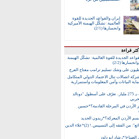
إيران والقواعد الجديدة للقوة
العالمية: تشكُّل الهيمنة الأميركية
وانحسارها (2/1)
كثر قراءة
واعد الجديدة للقوة العالمية: تشكُّل الهيمنة
انحسارها (2/2)
طيون على وشك تسليم ترامب مفتاح الفرج
ركة اتصالات تنال الاعتماد الدولي المتكامل
اية البيانات وأمن المعلومات واستمرارية
15 سفينة بـ 275 مليار.. تعرّف على أسطول "دونالد
حربي
ر الأردن في المرحلة القادمة؟*حسين
م الأردن المعركة؟*زيدون الحديد
"سد الذرائع": من الفقه إلى التسييس..! (2)*علاء الدين
الضياع!*رشاد ابو داود