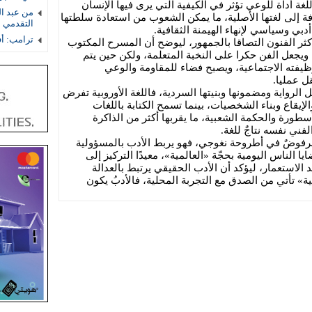
لغة أداة للوعي تؤثر في الكيفية التي يرى فيها الإنسان
من عبد ال
قافة إلى لغتها الأصلية، ما يمكن الشعوب من استعادة سلطتها
التقدمي 
دبي وسياسي لإنهاء الهيمنة الثقافية.
ترامب: أف
ر الفنون التصاقا بالجمهور، ليوضح أن المسرح المكتوب
 ويجعل الفن حكرا على النخبة المتعلمة، ولكن حين يتم
وظيفته الاجتماعية، ويصبح فضاء للمقاومة والوعي
ل عمليا.
 الرواية ومضمونها وبنيتها السردية، فاللغة الأوروبية تفرض
إيقاع وبناء الشخصيات، بينما تسمح الكتابة باللغات
سطورة والحكمة الشعبية، ما يقربها أكثر من الذاكرة
فني نفسه نتاجٌ للغة.
رفوضٌ في أطروحة نغوجي، فهو يربط الأدب بالمسؤولية
ا الناس اليومية بحجّة «العالمية»، معيدًا التركيز إلى
لاستعمار، ليؤكد أن الأدب الحقيقي يرتبط بالعدالة
مية» تأتي من الصدق مع التجربة المحلية، فالأدبُ يكون