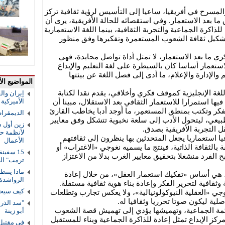
المسرح في أفريقيا، ساعيا إلى التأسيس لرؤية ثقافية تركز
ما بعد الاستعمار. وفي استقصائه للحالة الأفريقية، يرى أن
 للذاكرة الجماعية والتجربة الثقافية، بينما اللغة الاستعمارية
لتشكيل ثقافة الشعوب المستعمرة وتفكيرها وفق منظور
 ما بعد الاستعمار، لا تمثل أداة تواصل محايدة، فهي
ستعمار أساسا كان بالسيطرة على لغة التعليم والإبداع
 والإدارة والإعلام، ما أدى إلى فصل اللغة عن بيئتها
المواضيع الأ
للغة الإنجليزية كموقف فكري وأخلاقي، يقدم نقدا لكتابة
إيران والق
الأميركية و
فيها استمرارا للاستعمار الثقافي بعد الاستقلال، مبينا أن
تفكر وتكتب بمنطق المستعمِر، ما أوجد أدبا يخاطب القارئ
الديمقرا
يعي، ليتحول الأدب إلى سلعة نخبوية تتشكل وفق معايير
زين أول ش
ل التجربة الأفريقية بصدق.
لأنظمة حم
يا استعماريا يجعل المتحدثين بها ينظرون إلى ثقافتهم
الأعمال
ة بالثقافة الذاتية، فينتج ما يسميه نغوجي «الاغتراب» أو
الفرد منشغلا بتحقيق معايير الغرب بدلا من الاعتزاز
ترمب" ال
ماذا ينتظ
ة، هي أساس «تفكيك استعمار العقل»، من خلال إعادة
الرواشدة
ثقافية لتحرير الفكر وإعادة بناء هوية ثقافية مستقلة.
كيف سيحس
وجي «العقلية النيوكولونيالية»، ولا يعكس تجارب وتطلعات
صلية ليكون صوتا تحرريا وثقافيا له.
لحكمة الجماعية، وتهميشها يؤدي إلى تهميش قصة الشعوب
أبو زينة
 مركز الإبداع تمثل إعادة للذاكرة الجماعية وبناء للمستقبل
في مقتبل 