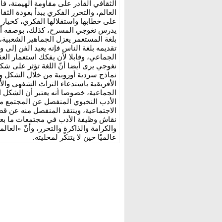
الثقافي القادر على مقاومة الهيمنة، فال
العالم، والتحرر الفكري يبدأ بعودة الث
على خطابها واستقلالها الفكري، كخيار أ
يدرس نغوجي المسرح، كذلك، بوصفه أكث
بلغة المستعمر يعزل الجماهير الشعبية،
تقديمه بلغة الناس فإنه يعيد الفن إلى 
الجماعي، وقابلا لأن يفكك استعمار العق
نغوجي يرى أيضا أنّ اللغة تؤثر على شكل
نماذج سردية أوروبية من خلال الشكل وال
الأفريقية باستدعاء التراث الشفهي والأ
الجماعية، خصوصا أنه يعتبر أن الشكل ال
الأدب النخبوي المنفصل عن المجتمع م
الاجتماعية، وينتقد المنفصل منه عن قضاي
نقاش وظيفة الأدب في مجتمعات ما بعد ا
والكرامة والذاكرة والتحرر، وأنّ «العال
عالميًا حين لا يتنكّر لمحليته.