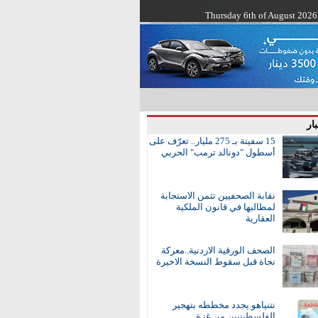
Thursday 6th of August 2026
ار
15 سفينة بـ 275 مليار.. تعرّف على
أسطول "دونالد ترمب" الحربي
نقابة الصحفيين تثمن الاستجابة
لمطالبها في قانون الملكية
العقارية
الصحف الورقية الاردنية..معركة
نجاة قبل سقوط النسخة الاخيرة
نتنياهو يجدد مخططه بتهجير
الفلسطينيين من غزة