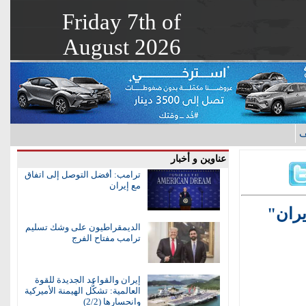
Friday 7th of
August 2026
ف
عناوين و أخبار
ترامب: أفضل التوصل إلى اتفاق
مع إيران
يران"
الديمقراطيون على وشك تسليم
ترامب مفتاح الفرج
إيران والقواعد الجديدة للقوة
العالمية: تشكُّل الهيمنة الأميركية
وانحسارها (2/2)