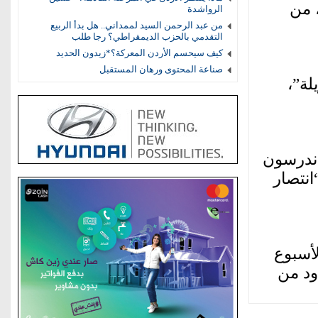
 من
الرواشدة
من عبد الرحمن السيد لممداني.. هل بدأ الربيع
التقدمي بالحزب الديمقراطي؟ رجا طلب
كيف سيحسم الأردن المعركة؟*زيدون الحديد
صناعة المحتوى ورهان المستقبل
لة”،
أندرسون
انتصار
لأسبوع
ود من