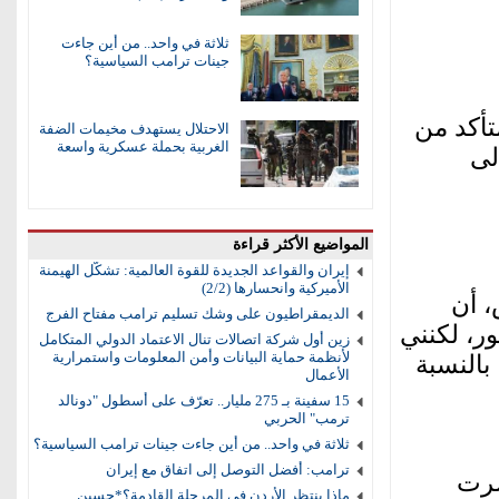
ثلاثة في واحد.. من أين جاءت
جينات ترامب السياسية؟
تأكد من
الاحتلال يستهدف مخيمات الضفة
الغربية بحملة عسكرية واسعة
لى
المواضيع الأكثر قراءة
إيران والقواعد الجديدة للقوة العالمية: تشكُّل الهيمنة
الأميركية وانحسارها (2/2)
، أن
الديمقراطيون على وشك تسليم ترامب مفتاح الفرج
ر، لكنني
زين أول شركة اتصالات تنال الاعتماد الدولي المتكامل
لأنظمة حماية البيانات وأمن المعلومات واستمرارية
بالنسبة
الأعمال
15 سفينة بـ 275 مليار.. تعرّف على أسطول "دونالد
ترمب" الحربي
ثلاثة في واحد.. من أين جاءت جينات ترامب السياسية؟
ترامب: أفضل التوصل إلى اتفاق مع إيران
ضرت
ماذا ينتظر الأردن في المرحلة القادمة؟*حسين