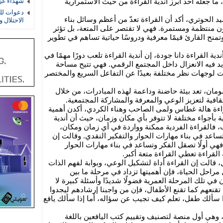
شهداء غز
 ما جعله أحد أبرز أندية القراءة من حيث الاستمرارية
دعوات لل
الحوتري، أكد أن القراءة تعدّ من أعظم وسائل بناء
الاحتلال 
 منتظمة ومستمرة. فهي لا تقتصر على المتعة، بل تؤثر
منح القارئ قيمًا معرفية ودروسًا حياتية تساهم في تطوير
 القراءة دانا جودة، إن أندية القراءة تلعب دورًا مهمًا في
ايد فيه الانعزال داخل المجتمع الرقمي. فهي تتيح مساحة
صات لوجهات نظر مختلفة بعيدًا عن التفاعل السريع والمختصر
ن، تعد بيئة حاضنة وداعمة لهذه المبادرات، من خلال
ثقافية لتعزيز الوعي والمعرفة والمشاركة المجتمعية.
اءة هالة غطاس ولمى الصاحب وهناء الكردي، أكدن أهمية
ية بأجواء مختلفة لا تتوفر بأي مكان وزمان، حيث أن أندية
 فالقراءة الفردية ممكنة وواردة في أي زمان ومكان،
اعد في بناء مهارات الحوار والتفكير النقدي. وقالت إن
 فهي أولًا تصقل الفكر وتساعد في بناء مهارات الحوار
القراءة تعطي القراءة متعة أكبر.
قالت إن القراءة أداة لتشكيل الوعي، وبوابة لفهم الذات
راحل الحياة، فإن أهميتها تزداد في مرحلة ما بين
في تلك المرحلة العمرية فضولًا شديدًا وأسئلة كبيرة لا
ا تقنعهم كما تقنع الأطفال، فإن من واجبنا إرشادهم ليجدوا
ذا سألك طفل، تعلم كيف تجيب عن سؤاله، أما إذا سألك يافع
 وهي أول منصة لتصنيف وتقييم كتب اليافعين باللغة