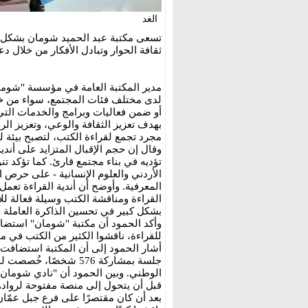
الغد
تسعى مكتبة عبد الحميد شومان بشكل م
ثقافة الحوار وتبادل الأفكار من خلال دع
مدير المكتبة العامة في مؤسسة "شومان"
لدى مختلف فئات المجتمع، سواء من خلال
أو ضمن فعاليات وبرامج والخدمات التي 
بهدف تعزيز الثقافة والوعي، وتعزيز الرو
مجرد تجمع لقراءة الكتب، لتصبح بيئة ل
وقال إن حجم الإقبال المتزايد على أندي
تؤديه في بناء مجتمع قارئ. كما تؤكد تن
الأردني والعلوم الإنسانية - على حرص ا
المعرفية. وأوضح أن أندية القراءة تعم
القراءة ومناقشة الكتب وسيلة فعالة لل
بشكل كبير في تحسين الذاكرة العاملة 
للقراءة، ناقشوا الكثير من الكتب في 
جلسة بمشاركة 576 شخصًا