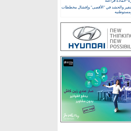
ة*حمادة فراعنة
نفير والحشد في "الأقصى" وإفشال مخططات
ومستوطنيه