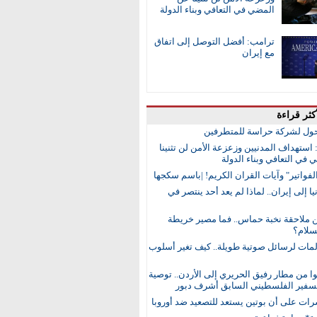
المضي في التعافي وبناء الدولة
ترامب: أفضل التوصل إلى اتفاق
مع إيران
كثر قراءة
ول لشركة حراسة للمتطرفين
 استهداف المدنيين وزعزعة الأمن لن تثنينا
في التعافي وبناء الدولة
لفواتير" وآيات القران الكريم! |باسم سكجها
ا إلى إيران.. لماذا لم يعد أحد ينتصر في
ن ملاحقة نخبة حماس.. فما مصير خريطة
لام؟
مات لرسائل صوتية طويلة.. كيف تغير أسلوب
 من مطار رفيق الحريري إلى الأردن.. توصية
لسفير الفلسطيني السابق أشرف دبور
رات على أن بوتين يستعد للتصعيد ضد أوروبا