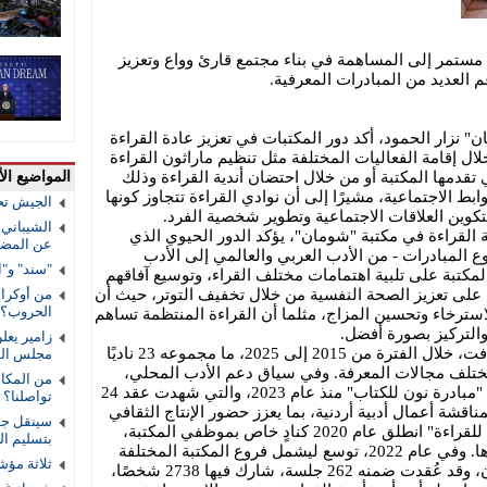
ستمر إلى المساهمة في بناء مجتمع قارئ وواع وتعزيز
م العديد من المبادرات المعرفية.
 نزار الحمود، أكد دور المكتبات في تعزيز عادة القراءة
 إقامة الفعاليات المختلفة مثل تنظيم ماراثون القراءة
تقدمها المكتبة أو من خلال احتضان أندية القراءة وذلك
المواضيع الأ
ابط الاجتماعية، مشيرًا إلى أن نوادي القراءة تتجاوز كونها
الجيش تح
تكوين العلاقات الاجتماعية وتطوير شخصية الفرد.
الشيباني:
ة القراءة في مكتبة "شومان"، يؤكد الدور الحيوي الذي
عن المضي 
وع المبادرات - من الأدب العربي والعالمي إلى الأدب
"سند" و"ا
لمكتبة على تلبية اهتمامات مختلف القراء، وتوسيع آفاقهم
ل على تعزيز الصحة النفسية من خلال تخفيف التوتر، حيث أن
من أوكراني
الحروب؟
استرخاء وتحسين المزاج، مثلما أن القراءة المنتظمة تساهم
والتركيز بصورة أفضل.
زامير يعل
وأكد الحمود أن مكتبة "شومان" استضافت، خلال الفترة من 2015 إلى 2025، ما مجموعه 23 ناديًا
مجلس الس
مختلف مجالات المعرفة. وفي سياق دعم الأدب المحلي،
من المكال
أشار الحمود إلى أن المكتبة استضافت "مبادرة نون للكتاب" منذ عام 2023، والتي شهدت عقد 24
تواصلنا؟
، خُصصت لمناقشة أعمال أدبية أردنية، بما يعزز حضور الإنتاج الثقافي
سينقل جوا
الوطني. وبين الحمود أن "نادي شومان للقراءة" انطلق عام 2020 كنادٍ خاص بموظفي المكتبة،
بتسليم ا
قبل أن يتحول إلى منصة مفتوحة لروادها. وفي عام 2022، توسع ليشمل فروع المكتبة المختلفة
ثلاثة مؤش
بعد أن كان مقتصرًا على فرع جبل عمّان، وقد عُقدت ضمنه 262 جلسة، شارك فيها 2738 شخصًا،