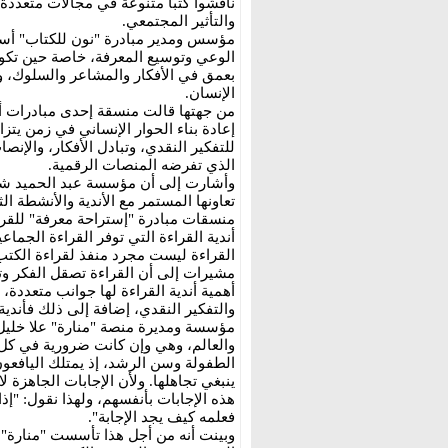
ناقشوا كتبًا متنوعة في مجالات متعددة،
والتأثير المجتمعي.
مؤسس ومدير مبادرة "نون للكتاب" أسيد 
الوعي وتوسيع المعرفة، خاصة حين تكون
بعمق في الأفكار والمشاعر والسلوك، وت
الإنسان.
من جهتها قالت منسقة إحدى مبادرات أندية
إعادة بناء الحوار الإنساني في زمن يتز
للتفكير النقدي، وتبادل الأفكار، والإن
الذي تفرضه المنصات الرقمية.
وأشارت إلى أن مؤسسة عبد الحميد شوما
تعاونها المستمر مع الأندية والأنشطة ال
منسقات مبادرة "إستراحة معرفة" للقر
أندية القراءة التي توفر القراءة الجماع
القراءة ليست مجرد منفذ لقراءة الكتب،
مشيرات إلى أن القراءة تصقل الفكر وتس
أهمية أندية القراءة لها جوانب متعددة،
والتفكير النقدي، إضافة إلى ذلك فأندية 
مؤسسة ومديرة منصة "منارة" علا خليل، 
والعالم، وهي وإن كانت ضرورية في كل م
الطفولة وسن الرشد، إذ يمتلك اليافعون 
ينبغي تجاهلها. ولأن الإجابات الجاهزة ل
هذه الإجابات بأنفسهم، ولهذا نقول: "إ
فعلمه كيف يجد الإجابة".
وبينت أنه من أجل هذا تأسست "منارة"،