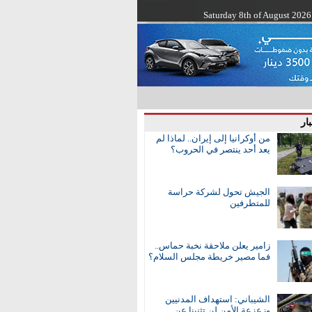
Saturday 8th of August 2026
ار
من أوكرانيا إلى إيران.. لماذا لم
يعد أحد ينتصر في الحروب؟
الجيش تحول لشركة حراسة
للمتطرفين
زامير يعلن ملاحقة نخبة حماس..
فما مصير خريطة مجلس السلام؟
الشيباني: استهداف المدنيين
وزعزعة الأمن لن تثنينا عن