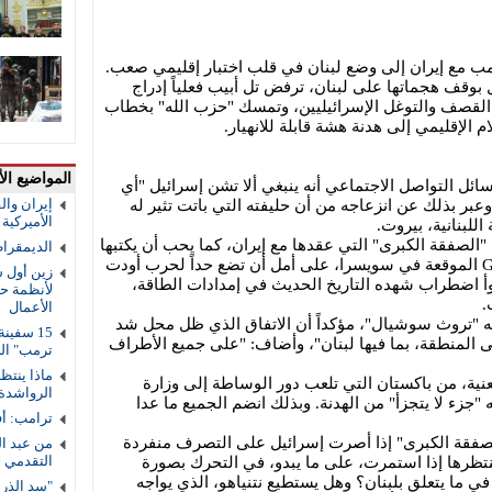
مب مع إيران إلى وضع لبنان في قلب اختبار إقليمي صعب.
 بوقف هجماتها على لبنان، ترفض تل أبيب فعلياً إدراج
ر القصف والتوغل الإسرائيليين، وتمسك "حزب الله" بخطاب
 الإقليمي إلى هدنة هشة قابلة للانهيار.
المواضيع الأ
ئل التواصل الاجتماعي أنه ينبغي ألا تشن إسرائيل "أي
إيران والق
بر بذلك عن انزعاجه من أن حليفته التي باتت تثير له
الأميركية و
لبنانية، بيروت.
صفقة الكبرى" التي عقدها مع إيران، كما يحب أن يكتبها
الديمقرا
بالإنجليزية بحروف كبيرة GREAT DEAL الموقعة في سويسرا، على أمل أن تضع حداً لحرب أودت
زين أول ش
 اضطراب شهده التاريخ الحديث في إمدادات الطاقة،
لأنظمة حم
.
الأعمال
 "تروث سوشيال"، مؤكداً أن الاتفاق الذي ظل محل شد
المنطقة، بما فيها لبنان"، وأضاف: "على جميع الأطراف
ترمب" ال
ماذا ينتظ
نية، من باكستان التي تلعب دور الوساطة إلى وزارة
الرواشدة
ه "جزء لا يتجزأ" من الهدنة. وبذلك انضم الجميع ما عدا
ترامب: أف
صفقة الكبرى" إذا أصرت إسرائيل على التصرف منفردة
من عبد ال
التقدمي 
نتظرها إذا استمرت، على ما يبدو، في التحرك بصورة
 في ما يتعلق بلبنان؟ وهل يستطيع نتنياهو، الذي يواجه