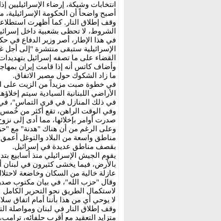
انتخابات وشيكة، إرضاء الإسرائيليين إ
أصبح واضحاً أن الحكومة الإسرائيلية، مدع
وقف إطلاق النار. كما أظهرت استطلاعا
الشروط، لا تحظى بشعبية داخل إسرائيل 
في هذا الإطار، أصر وزير الدفاع في حك
الإسرائيلية ستبقى منتشرة "إلى أجل غ
القضاء على ما تصفه إسرائيل بتهديدات
وأضاف كاتس أنه إذا قامت إيران بمهاجم
ما زاد الشكوك حول مصير الاتفاق.
في خطوة صبت مزيداً من الزيت على النا
الأراضي اللبنانية السيادية سيتم إخلاؤه
في ذلك المنازل في قرى التماس"، في إ
وفي الوقت الراهن، تقع أكثر من خُمس 
صدرت أوامر بإخلائها، مما أدى إلى نزوح أكثر من .2
وعلى الرغم من أن هناك "هدنة" مع "حز
مناطق واسعة من البلاد والتوغل أعمق دا
بقصف مناطق عديدة في إسرائيل.
يقوم الجيش الإسرائيلي منذ أسابيع بتد
بالأرض، فيما يخشى كثيرون في لبنان أ
عازلة خالية من السكان وخاضعة لاحتلال
وقال "حزب الله"، في بيان مكتوب صدر ب
لاستكمال الطريق نحو التحرير الكامل ل
لا يوحي أي من هذا بأننا أمام اتفاق 
وقف إطلاق النار في لبنان ومواصلة الت
متزايد التعقيد مع أقرب حلفائه، ترامب