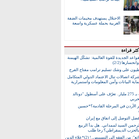
الاحتلال يستهدف مخيمات الضفة
الغربية بحملة عسكرية واسعة
كثر قراءة
واعد الجديدة للقوة العالمية: تشكُّل الهيمنة
انحسارها (2/2)
طيون على وشك تسليم ترامب مفتاح الفرج
ركة اتصالات تنال الاعتماد الدولي المتكامل
اية البيانات وأمن المعلومات واستمرارية
15 سفينة بـ 275 مليار.. تعرّف على أسطول "دونالد
حربي
ر الأردن في المرحلة القادمة؟*حسين
ضل التوصل إلى اتفاق مع إيران
رحمن السيد لممداني.. هل بدأ الربيع
بالحزب الديمقراطي؟ رجا طلب
"سد الذرائع": من الفقه إلى التسييس..! (2)*علاء الدين