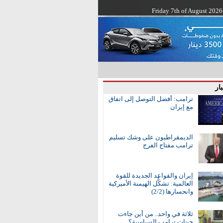
Friday 7th of August 2026
ار
ترامب: أفضل التوصل إلى اتفاق
مع إيران
الديمقراطيون على وشك تسليم
ترامب مفتاح الفرج
إيران والقواعد الجديدة للقوة
العالمية: تشكُّل الهيمنة الأميركية
وانحسارها (2/2)
ثلاثة في واحد.. من أين جاءت
جينات ترامب السياسية؟