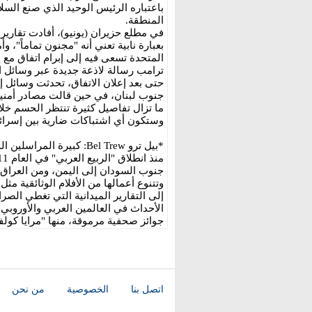
باعتباره الرئيس الوحيد الذي صنع السلا
المنطقة.
في مطلع حزيران (يونيو)، أفادت تقارير
بعبارة نابية تعني أنه "مجنون تماماً"
المتحدة تسعى فيه إلى إبرام اتفاق مع إي
ترامب رسالة لاذعة جديدة عبر وسائل الت
حتى بعد إعلان الاتفاق، تحدثت وسائل 
جنوب لبنان، في حين قالت مصادر أمنية 
ما تزال تفاصيل كثيرة تنتظر الحسم خلال
وستكون أي اشتباكات ضارية بين إسرائيل
*بيل ترو Bel Trew: كبيرة
جنوب السودان إلى اليمن، ومن العراق إ
وتتنوع أعمالها من الأفلام الوثائقية م
إلى التقارير الميدانية التي تغطي الص
الأحداث في العالمين العربي والأورو
جوائز صحفية مرموقة، منها "مرايا كولف
اتصل بنا
الخصوصية
من نحن