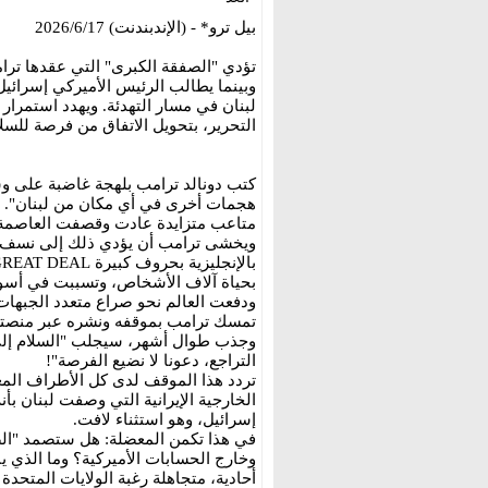
بيل ترو* - (الإندبندنت) 2026/6/17
تؤدي "الصفقة الكبرى" التي عقدها ترا
وبينما يطالب الرئيس الأميركي إسرائيل
لبنان في مسار التهدئة. ويهدد استمرا
التحرير، بتحويل الاتفاق من فرصة للسلام
كتب دونالد ترامب بلهجة غاضبة على وسا
هجمات أخرى في أي مكان من لبنان". وع
متاعب متزايدة عادت وقصفت العاصمة ال
ويخشى ترامب أن يؤدي ذلك إلى نسف "ال
بحياة آلاف الأشخاص، وتسببت في أسوأ
ودفعت العالم نحو صراع متعدد الجبهات
تمسك ترامب بموقفه ونشره عبر منصته
وجذب طوال أشهر، سيجلب "السلام إلى 
التراجع، دعونا لا نضيع الفرصة"!
تردد هذا الموقف لدى كل الأطراف المع
الخارجية الإيرانية التي وصفت لبنان بأن
إسرائيل، وهو استثناء لافت.
في هذا تكمن المعضلة: هل ستصمد "ال
وخارج الحسابات الأميركية؟ وما الذي ي
أحادية، متجاهلة رغبة الولايات المتحدة