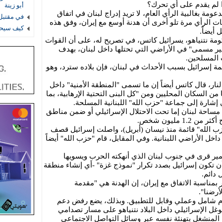
ذا لم يقدم على أي تحرك؟
أبو زينة
ومة بغالبية الرأي العام، لا تريد إدراج لبنان في اتفاق
في مقتبل 
ت الرأي مرة تلو أخرى أن هدنة أوسع مع إيران، وفق هذه
كيف سيحس
أيضاً.
ومة نتنياهو، يسرائيل كاتس، في تصريح له، على أن القوات
ير مسمى" في الأراضي التي تحتلها داخل لبنان، بهدف
 المسلحين.
ة إسرائيل بسبب الأحداث في لبنان، فإن بلاده سترد، وهو
ر، قال كاتس أيضاً إن ما تسمى "المنطقة الأمنية" داخل
ا من السكان المحليين ومن "كل البنى التحتية الإرهابية، بما
شارة إلى جماعة "حزب الله" اللبنانية المسلحة.
مساحة لبنان إما تحت الاحتلال الإسرائيلي أو ضمن مناطق
1 مليون شخص.
ب الله" قائمة منذ نيسان (أبريل)، واصلت إسرائيل قصف
خل الأراضي اللبنانية. وفي المقابل، قام "حزب الله" أيضاً
مير قرى في جنوب لبنان الذي أنهكته الحرب ويسويها
ن تكون إسرائيل بصدد تكرار "نموذج غزة" -أي إنشاء منطقة
 دائم.
مناسبة الاتفاق مع إيران، إن الهدنة هي "مقدمة
أرضنا".
سلام شامل وعملي وقابل للتطبيق. وبذلك، يضع رفض دعم
وغل الإسرائيلي داخل البلاد نتنياهو على مسار تصدامي
، المنشغل بتهنئة نفسه عبر وسائل التواصل الاجتماعي