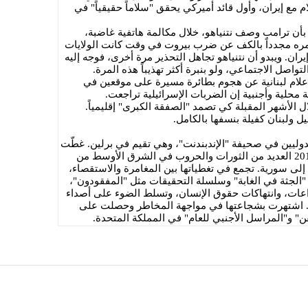
م مع إيران، وأول قائد أميركي يحقق "سلاماً حقيقياً" في
 بأن ترامب وصف نتنياهو، خلال مكالمة هاتفية غاضبة،
، وأمره مجدداً بالكف عن ضرب بيروت في وقت كانت الولايات
ران. ويبدو أن نتنياهو تجاهل التحذير مرة أخرى، فوجه إليه
واصل الاجتماعي، ولو بنبرة أكثر تهذيباً هذه المرة.
إعلام لبنانية عن هجوم بطائرة مسيرة على موقعين في
محلية وأجنبية إن الضربات الإسرائيلية تراجعت.
 الأشهر المقبلة كي تصمد "الصفقة الكبرى" إقليمياً.
 ولبنان كفيلة بنسفها بالكامل.
 المراسلين الدوليين في صحيفة "الإندبندنت"، وهي تقيم في برلين. غطّت
منذ انطلاق "الربيع العربي" في العام 2011 العديد من الثورات والحروب في الشرق الأوسط من
لى سورية. تجمع في تغطياتها بين المغامرة والاستقصاء،
ثل "الجثة في الغابة" وسلسلة التحقيقات مثل "المفقودون"،
راعات، وانتهاكات حقوق الإنسان، وتسلط الضوء على أصداء
بي. اشتهرت بشجاعتها في مواجهة المخاطر وحصلت على
ن" و"المراسل الأجنبي للعام" في المملكة المتحدة.