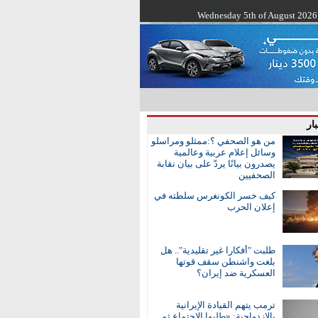
Wednesday 5th of August 2026
ار
من هو الصحفي ؟:ممثلو ومراسلو
وسائل إعلام عربية وعالمية
يصدرون بيانًا يردّ على بيان نقابة
الصحفيين
كيف خسر الكونغرس سلطته في
إعلان الحرب
طلبت "أفكارا غير تقليدية".. هل
بلغت واشنطن سقف قوتها
العسكرية ضد إيران؟
ترمب يتهم القيادة الإيرانية
بالازدواجية: «طلبوا الاجتماع ثم