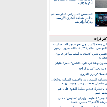
أنكروا ذلك»
التجسس السيبراني خطر متفاقم
يداهم منطقة الشرق الأوسط
وتركيا وإفريقيا
كثر قراءة
إلى منصة إكس.. هل تغير جوهر الدبلوماسية
لفوضى العالمية؟*د.عبدالله سرور الزعبي
حفيين تثمن الاستجابة لمطالبها في قانون
عقارية
نعون وطناً في قلوب الناس* حمزة عليان
أردنية بخير*سائد كراجة
خصمك*رمزي الغزوي
ستدامة البيئية.. زين والعلمية الملكية توسّعان
في تشغيل محطات رصد نوعية الهواء
ردن تشارك فيديو يسلط الضوء على أهم
 لشهر تموز
اوض" عصابته.. وإيران "تفاوض" ملالى
مرشد الأعلى!* حسين دعسة