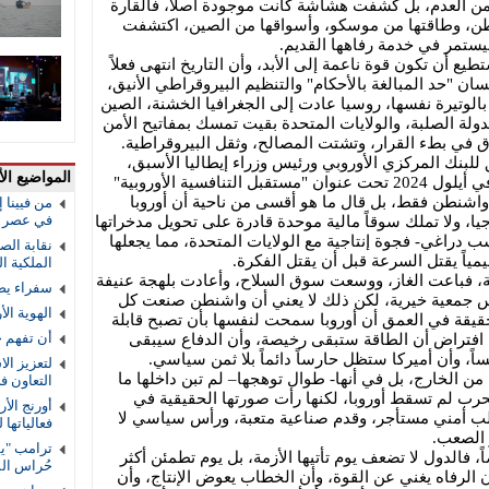
من العدم، بل كشفت هشاشة كانت موجودة أصلاً، فالقارة
طن، وطاقتها من موسكو، وأسواقها من الصين، اكتشفت
 ليستمر في خدمة رفاهها القديم.
طيع أن تكون قوة ناعمة إلى الأبد، وأن التاريخ انتهى فعلاً
ن "حد المبالغة بالأحكام" والتنظيم البيروقراطي الأنيق،
الوتيرة نفسها، روسيا عادت إلى الجغرافيا الخشنة، الصين
دولة الصلبة، والولايات المتحدة بقيت تمسك بمفاتيح الأمن
تغرق في بطء القرار، وتشتت المصالح، وثقل البيروقراطية.
للبنك المركزي الأوروبي ورئيس وزراء إيطاليا الأسبق،
المواضيع الأ
والذي صدر عن الاتحاد الأوروبي نفسه في أيلول 2024 تحت عنوان "مستقبل التنافسية الأوروبية"
اشنطن فقط، بل قال ما هو أقسى من ناحية أن أوروبا
من فيينا 
في عصر ا
وجيا، ولا تملك سوقاً مالية موحدة قادرة على تحويل مدخراتها
سب دراغي- فجوة إنتاجية مع الولايات المتحدة، مما يجعلها
نقابة الص
ظيمياً يقتل السرعة قبل أن يقتل الفكرة.
الملكية ال
، فباعت الغاز، ووسعت سوق السلاح، وأعادت بلهجة عنيفة
سفراء يص
يس جمعية خيرية، لكن ذلك لا يعني أن واشنطن صنعت كل
الهوية ال
قيقة في العمق أن أوروبا سمحت لنفسها بأن تصبح قابلة
أن تفهم 
على افتراض أن الطاقة ستبقى رخيصة، وأن الدفاع سيبقى
ساً، وأن أميركا ستظل حارساً دائماً بلا ثمن سياسي.
لتعزيز الا
من الخارج، بل في أنها- طوال توهجها– لم تبن داخلها ما
التعاون 
رب لم تسقط أوروبا، لكنها رأت صورتها الحقيقية في
أورنج الأ
قلب أمني مستأجر، وقدم صناعية متعبة، ورأس سياسي لا
فعالياتها
 الصعب.
ترامب "يف
ً، فالدول لا تضعف يوم تأتيها الأزمة، بل يوم تطمئن أكثر
حُراس ال
الرفاه يغني عن القوة، وأن الخطاب يعوض الإنتاج، وأن