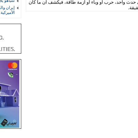
نتنياهو ي
تي حدث واحد، حرب أو وباء أو أزمة طاقة، فيكشف أن ما كان
قيقة.
إيران والق
الأميركية و