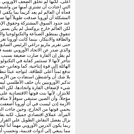
أعلى، لكنها لم تخلق الضعف الأوروبي 
التي اعتادت أن تشتري أمنها من واشن
فجأة أن العالم لم يعد كريماً بما يكفي
المشكلة أن أوروبا صدقت طويلاً أنها تست
عند حدود السوق المشتركة وحقوق الإنسا
لكن العالم خارج بروكسل لم يكن يسير ب
تتفوق بمنطق الصناعة والتكنولوجيا وال
والطاقة والابتكار، بينما كانت أوروبا 
حتى تقرير ماريو دراغي الرئيس السابق 
لم يقل إن القارة صارت ضعيفة بسبب و
تتأخر لأنها لا تستثمر كفاية في التكنول
الهائلة إلى قوة إنتاجية، كما وتعاني- ح
تدفع ثمناً أعلى للطاقة، لتواجه عبئاً تن
بلا شك أن واشنطن استفادت من الأزمة
تذكير الأوروبيين بأن حلف الأطلسي ل
شيء لإضعاف القارة واتحادها، لكن الح
للابتزاز، لأنها بنت قوتها الاقتصادية 
مؤجلاً، وأن الصين ستبقى سوقاً لا مناف
الأزمة إذن ليست في أن أوروبا أُضعفت 
يحمي قوتها من الخارج، وحين جاءت الح
المرآة، عملاق اقتصادي جميل، لكنه ب
يزال يفضل النقاش الطويل على القرار
ربما يكون الدرس الأوروبي مهماً لنا أيضا
مما ينبغي إلى أدوات قديمة، وتحسب أن 