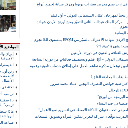
في إربد يضم معرض سيارات تويوتا ومركز صيانة لجميع أنواع
راتيجياً لمهرجان عمّان السينمائي الدولي – أول فيلم
.... مركز الملك عبدالله الثاني للتميّز يمنح أورنج الأردن شهادة
 الوطنية
ادة الاعتراف بالتميّز من EFQM بمستوى الـ6 نجوم.
صنع الشهرة "مؤثرا"؟
المواضيع الأ
للثقافة والفنون في دورته الأربعين
إيران والق
الأميركية و
ينمائي الدولي – أوّل فيلم ويستضيف فعالياتٍ من دورته السابعة
الديمقرا
وسط للتأمين توقعان مذكرة تفاهم للعمل على إطلاق خدمات تأمينية رقمية
زين أول ش
لأنظمة حم
تطبيقات المحادثة القلق؟
الأعمال
 الافتراضية حواضن للتطرف الهجين| عماد محمد سرور
ثلاثة في 
ترامب: أف
ة البرمجة من أورنج"
لاصطناعي ضد النساء
ترمب" ال
صيفي تحت عنوان "الذكاء الاصطناعي لتسريع نمو الأعمال"
ماذا ينتظ
الرواشدة
والتدريب يوقّعان شراكة لتعزيز تمكين المرأة وتسويق المنتجات
صناعة ال
لية الوعي بالعصر الرقمي