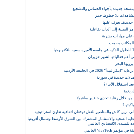
لمشاهدات بلا خطوط حمر
ديدة.. تعرف عليها
مر النصية إلى ألعاب تفاعلية
 على مهارات بشرية
 أهم فعالياتها لشهر حزيران
رويها البحر
أ" 2026 في الجامعة الأردنية
الات جديدة في سورية
عد استقلال الأبناء؟
اريخية
ة من خلال رعاية تحدي خافيير سافيولا
كبتها؟
لي.. زين كاش والمناصير للنقل توقعان اتفاقية تعاون استراتيجية
ية الصحية والاستثمار المشترك بين الشرق الأوسط وشمال أفريقيا
د للمنتدى الاقتصادي العالمي
VivaTech العالمي