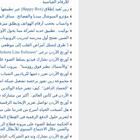
للأرقام القياسية
زين تُعيد إطلاق (Happy Box) عبر تطبيقها بنسخة جديدة بأجواء الحماس والتشجيع
مؤثرو السوشال ميديا والفضائح.. سباق ا
واتساب يحجب أرقام الهواتف ويطلق ميزة ج
بوكيت.. تطبيق جديد لشركة ميتا يحول الأوا
الصين تفتتح أول مدرسة لتدريب الروبوتات
5 طرق لتسلل أمراض القلب إلى موظفي المكاتب بصمت
أورنج الأردن ترعى "Robots Line Follower" للحلول الذكية في جامعة الأميرة سمية للتكنولوجيا
أورنج الأردن تشارك فيديو يسلط الضوء على
"والأسماك تطير فوق رؤوسنا".. بيروت كما ي
أورنج الأردن تعزز دعمها للرياديين الشباب برعاية "ابتكر لتبد
مجموعة زين تفوز برخصة تشغيل شبكة اتص
"الحصاد الدافئ": كيف تتغير حياة الوالدين ب
الأردن في كأس العالم... أكثر من مشاركة ت
أورنج الأردن تواصل تعزيز الإيجابية الرقمي
هل أصبحت الحياة أسرع من قدرتنا على موا
لتعزيز حلول الدفع الرقمية في القِطاع الما
الحكمة تسلط الضوء على مرونة قطاع الرعا
والصين خلال الاجتماع السنوي للأبطال الجد
أورنج الأردن تشارك وتدعم الشركات الناشئة في مؤتمر 