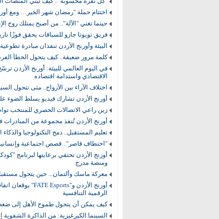
"كل نقرة محسوبة".. كيف تبني المنصات ا
اختتام حملة "رمضان شهر الخير… ومع أورنج
حينما تغني "الآلة".. من أصبح يمتلك روح الإ
فريق تويوتا جازو للسباقات يحقق فوزًا تاري
البيئة وأورنج الأردن تنفذان مبادرة تطوعية 
كلمة مرور ضعيفة.. كيف يتحول الخطأ الف
في اليوم العالمي للبيئة: أورنج الأردن تر
الاقتصادي واستدامة اقتصاده
اختلاف الآراء بين الأزواج.. متى تتحول ال
أورنج الأردن تشارك فيديو يسلط الضوء على 
زين راعي الاتصالات الحصري للمنتخب تواص
أورنج الأردن تُنفذ مجموعة من المبادرات ف
تعليم المستقبل.. دمج التكنولوجيا والذكاء
"اختطاف قاصر".. قصص اجتماعية وإنسانية
أورنج الأردن تحتفي برعايتها لبرنامج "كو
ومنصة مدرج
معركة ماسك وألتمان... حين يتحول مستقبل
أورنج الأردن و"rts
الرقمية التنافسية
كيف يمكن أن يتحول طموح الأهل إلى ضغط
السينما الكيرغيزية: من الذاكرة الشفوية إ