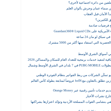
تلفين من دائرة اجتماعية لأخرى؟
ّن سماء عمان وجرش بألوان العلم
دأ الأمان قبل العقاب
 للكثيرين؟
ح فرضيات صادمة
Guardant360® Liquid C
اق لو مان 24 ساعة
قية لتنفيذ خدمات برمجية للتعداد العام للسكان والمساكن 2026
Zain Esports تقود واحدة من أكبر منصات بطولات PUBG MOBILE في 7 بلدان في الشرق الأوسط وشمال
يو تمكّن الشركات من ربط الفواتير بنظام الفوترة الوطني
ضمن اشتراكات الإنترنت المنزلي والفايبر زين تطلق بالتعاون مع beIN عروضاً لمتابعة بطولة كأس العالم
ات تأمين رقمية عبر Orange Money
ارج نشرات الأخبار
ي بنشامى القوات المسلحة الأردنية وتؤكد اعتزازها بشراكتها