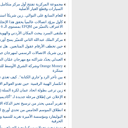
مجموعة المركزية تفتتح أول مركز متكامل 
السيارات وقطع الغيار الأصلية
للعام السابع على التوالي...زين شريكاً است
كأول مزوّد اتصالات عالمياً يحقق هذا الإنجاز
الاعتراف بالتميّز من EFQM بمستوى الـ 6 نجوم
ملتقى السرد يبحث المكان الأردني والهوية
مركز الملك عبدالله الثاني للتميّز يمنح أورنج الأردن شه
حين تخطف الأرقام عقول المتابعين.. هل ت
زين شريك الاتصالات الرسمي لمهرجان جرش 
العبدلي يجدّد شراكته مع مهرجان عمّان الس
Orange Money وشركة الشرق الأ
مبتكرة
بين تأخر الرد و"جاري الكتابة".. كيف تغذي 
انكسار الهيبة الرقمية: حين تغدو العوالم
زين ترعى بطولة اتحاد عمان لكرة السلة (3X3) للرجال
الإعلان عن إطلاق مرحلة جديدة لـ "أكاديمي
تقرير أممي يحذر من ترسيخ تحيز الذكاء ا
انطلاق الموسم الخامس من تحدي أورنج ال
البوليفارد ومؤسسة الأميرة تغريد للتنمية 
الحرفية
ندوة تبحث تحولات سيكولوجية الجماهير وآ