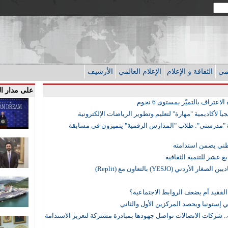
قمي
الثقافة و الإعلام
الإعلام العالمي
الأرشيف
على مدار ا
تراف بالتميّز بمستوى 6 نجوم
 "مدرستي": طلاب "المدارس الرقمية" يتميزون في مسابقة
طني يضمن استدامته
 عشر للتنمية الثقافية
ي (YESJO) بالتعاون مع (Replit)
لفقيد أم يضعف الروابط الاجتماعية؟
 إستونيا ويحصد المركزين الأول والثاني
ة.. شركات الاتصالات تواصل جهودها بمبادرة مشتركة لتعزيز الاستدامة