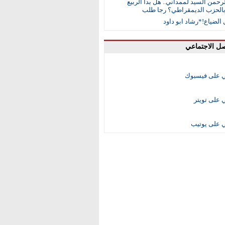
رحمن السيد لممداني.. هل بدأ الربيع
بالحزب الديمقراطي؟ رجا طلب
الضياع!*رشاد ابو داود
صل الاجتماعي
على فيسبوك
على تويتر
على يوتيب