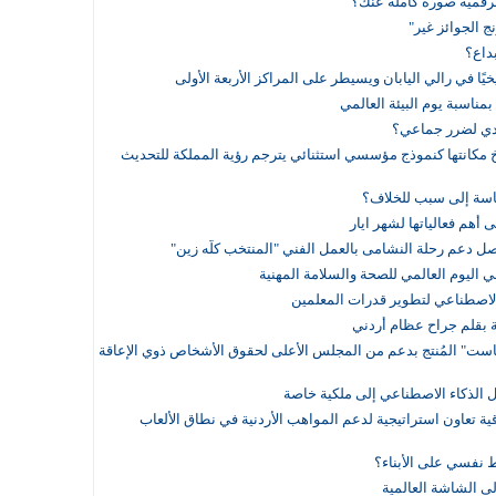
لرقمية صورة كاملة عنك؟
 الجوائز غير"
بداع؟
خيًا في رالي اليابان ويسيطر على المراكز الأربعة الأولى
بمناسبة يوم البيئة العالمي
ردي لضرر جماعي؟
سّخ مكانتها كنموذج مؤسسي استثنائي يترجم رؤية المملكة للتحديث
سياسة إلى سبب للخلاف؟
أهم فعالياتها لشهر ايار
ل دعم رحلة النشامى بالعمل الفني "المنتخب كلّه زين"
ي اليوم العالمي للصحة والسلامة المهنية
 الاصطناعي لتطوير قدرات المعلمين
 بقلم جراح عظام أردني
دكاست" المُنتج بدعم من المجلس الأعلى لحقوق الأشخاص ذوي الإعاقة
 الذكاء الاصطناعي إلى ملكية خاصة
FATE Espo" يوقعان اتفاقية تعاون استراتيجية لدعم المواهب الأردنية في نطاق الألعاب
 نفسي على الأبناء؟
لى الشاشة العالمية