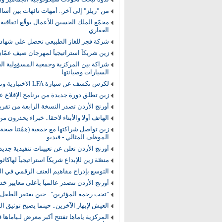
من "ريلز" إلى آخر.. أمهات تائهات بين أسا
مجمّع الملك الحسين للأعمال يوقّع اتفاقي
العقاري
شركة فجر للغاز الطبيعي تحصل على شهادة ISO 55001:2024 في إدارة الأ
زين شريكاً استراتيجياً لمهرجان صيف عمّ
شراكة بين المركزية وجمعية المسؤولية ال
السيارات وصيانتها
لكزس تكشف عن سيارة LFA الاختبارية وترسم ملامح مرحلة جديدة لأداء السيارات الرياضية الكهربائية
زين تطلق دورة جديدة من برنامج الإقلاع 
أورنج الأردن تصدر النسخة الرابعة من تقرير ال
الهاتف أولا والأبناء لاحقا.. خبراء يحذرون من
زين تواصل شراكتها مع جمعية (همّتنا صحة)
الموظف المثالي - فيديو
أورنج الأردن تعلن عن تعيينات تنفيذية جديد
منصّة زين للإبداع شريكاً استراتيجياً لهاكاثونA Space Game Challenge 2026
التوسع بإدراج مفاهيم العنف الرقمي في ال
أورنج الأردن تتصدر عالمياً بأعلى معايير خدمة
"تحت رحمة المؤثرين".. حين يفتقر الطفل لل
العيش لإبهار الآخرين.. حينما يصبح توثيق 
المركزية ياماها تفتتح أكبر معرض لـياما