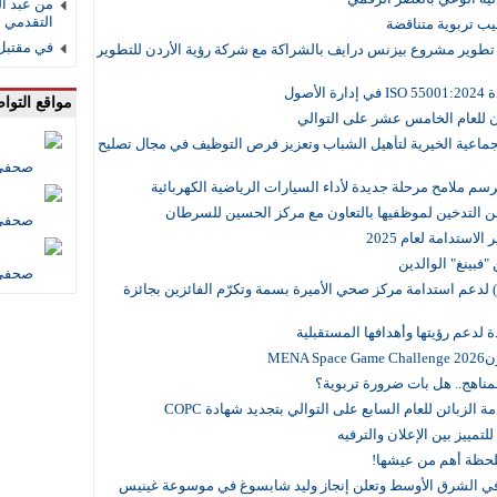
من عبد ال
التقدمي 
ليب تربوية متناقضة
في مقتبل 
ة تطوير مشروع بيزنس درايف بالشراكة مع شركة رؤية الأردن للتطوير
صول
مواقع التوا
ان للعام الخامس عشر على التوالي
جماعية الخيرية لتأهيل الشباب وتعزيز فرص التوظيف في مجال تصليح
صحفي 
عن التدخين لموظفيها بالتعاون مع مركز الحسين للسرطان
صحفي 
استدامة لعام 2025
 "فبينغ" الوالدين
صحفي 
 لدعم استدامة مركز صحي الأميرة بسمة وتكرّم الفائزين بجائزة
ة لدعم رؤيتها وأهدافها المستقبلية
MEN
مناهج.. هل بات ضرورة تربوية؟
 الزبائن للعام السابع على التوالي بتجديد شهادة COPC
تمييز بين الإعلان والترفيه
اللحظة أهم من عيشها!
ها في الشرق الأوسط وتعلن إنجاز وليد شابسوغ في موسوعة غينيس