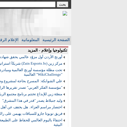
الصفحة الرئيسية
المعلوماتية
الإعلام الر
تكنولوجيا وإعلام - المزيد
أورنج الأردن أول مزوّد عالمي يحقق شهادة الاع
مركز زين (Zain Esports Jo) شريكاً استراتيجياً لأكاديمية "مهارة" لتعليم وتطوير الرياضات الإلكترونية
تحت مظلة مؤسسة أورنج العالمية ومبادرة
"WikiChallenge" العالمية
علي الشوابكة: المسرح بحاجة لمشروع و
"مؤسسة الفكر العربي" تصدر تقريرها الرابع
منصّة زين للإبداع تختتم برنامج مجتمع الرياديين الصغار الأردن
وليد جنبلاط يصدر "قدر في هذا المشرق"
اختصار مراسم العزاء.. هل يخفف عن أهل ا
فريق تويوتا جازو للسباقات يهيمن على رالي
احتفاءً باليوم العالمي للحفاظ على الطبيع
البيئية