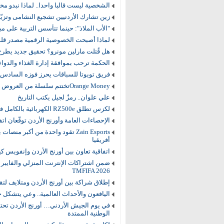
الشخصية ليست قالبا واحدا.. لماذا نبدو مخ
زين تشارك الأردنيين تشجيع النشامى وتزي
"الأب الملاذ": حينما تتأسس التربية على مب
لماذا أصبحت الخصوصية الرقمية مصدر قلق
هل قُتلت مارلين مونرو؟ تحقيق جديد يطر
الحكمة ترحب بموافقة إدارة الغذاء والدواء الأمريكية على Dx
فريق تويوتا للسباقات يحرز فوزه السادس في سب
Orange Moneyتختتم سلسلة من العروض الحصرية التي استفاد منها أكثر من 5000 مشترك
علي علوان.. رمزٌ لجيل يكتب التاريخ
لكزس تطلق RZ500e الكهربائية بالكامل في أسواق الشرق الأوسط
الإحصاءات العامة وأورنج الأردن توقّعان اتفا
أفريقيا
اتفاقية تعاون بين أورنج الأردن وإنفويس ك
TMFIFA 2026
إطلاق شراكة بين أورنج الأردن ومتلايف لتقديم خدم
اليافعون والأحداث العالمية.. وعي يتشكل خ
في يوم الجيش الأردني… أورنج الأردن تحتف
الوطنية الممتدة