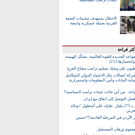
الاحتلال يستهدف مخيمات الضفة
الغربية بحملة عسكرية واسعة
كثر قراءة
واعد الجديدة للقوة العالمية: تشكُّل الهيمنة
انحسارها (2/2)
طيون على وشك تسليم ترامب مفتاح الفرج
ركة اتصالات تنال الاعتماد الدولي المتكامل
اية البيانات وأمن المعلومات واستمرارية
واحد.. من أين جاءت جينات ترامب السياسية؟
ضل التوصل إلى اتفاق مع إيران
15 سفينة بـ 275 مليار.. تعرّف على أسطول "دونالد
حربي
ر الأردن في المرحلة القادمة؟*حسين
محتوى ورهان المستقبل